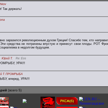
hkov
! Так держать!
yona
вно заразился революционным духом Греции! Спасибо тем, кто направил
ти средства не потрачены впустую и принесут свои плоды. РОТ Фрон
 социализма в недолгом будущем.
Юрий Т.
Re: Eos
РОМРЫБУ, УРА!!!
й Т. ПРОМРЫБА
БУ, вперед, УРА!!!
арий
(всего 5)