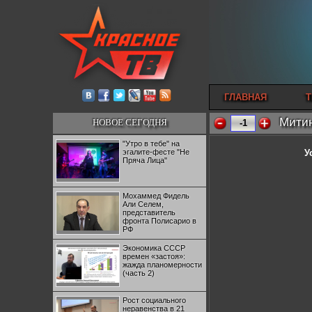
ГЛАВНАЯ
Т
Митин
НОВОЕ СЕГОДНЯ
-1
"Утро в тебе" на
эгалите-фесте "Не
У
Пряча Лица"
Мохаммед Фидель
Али Селем,
представитель
фронта Полисарио в
РФ
Экономика СССР
времен «застоя»:
жажда планомерности
(часть 2)
Рост социального
неравенства в 21