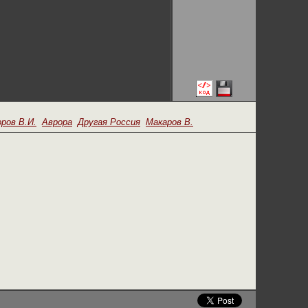
ров В.И.
Аврора
Другая Россия
Макаров В.