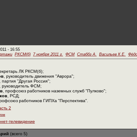
2011 - 16:55
ортажи
РКСМ(б)
7 ноября 2011 г.
ФСМ
Стаббз А.
Васильев К.Е.
Фёдо
секретарь ЛК РКСМ(б);
ов
, руководитель движения "Аврора";
, партия "Другая Россия";
, руководитель ФСМ;
ов
, профсоюз работников наземных служб "Пулково";
ков
, РСД;
профсоюз работников ГИПХа "Перспектива".
асть 2
лом
рнет-телевидение
арий
(всего 5)