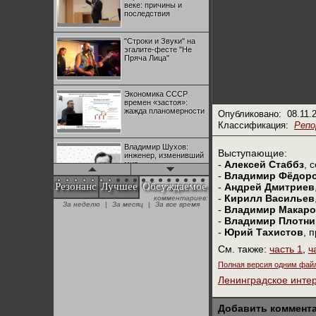
веке: причины и
последствия
"Строки и Звуки" на
эгалите-фесте "Не
Пряча Лица"
Экономика СССР
времен «застоя»:
жажда планомерности
Опубликовано:
08.11.
Классификация:
Реп
Владимир Шухов:
Выступающие:
инженер, изменивший
-
Алексей Стаббз
, 
мир
-
Владимир Фёдор
Резонанс
Лучшее
Обсуждаемое
-
Андрей Дмитриев
-
Кирилл Васильев
комментариев:
"Аркадий Коц" на
За неделю
|
За месяц
|
За все время
эгалите-фесте "Не
-
Владимир Макар
Пряча Лица"
-
Владимир Плотни
-
Юрий Тахистов
, 
См. также:
часть 1
,
ч
Контрапункты
глобализации:
Полная версия одним фай
геополитэкономическ
ий анализ
Ленинградское инте
100 лет Ноябрьской
Добавить коммент
революции в