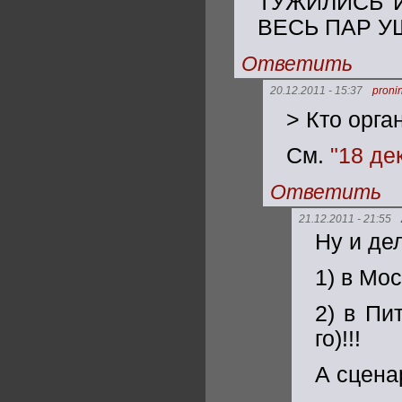
ТУЖИЛИСЬ И 
ВЕСЬ ПАР УШ
Ответить
20.12.2011 - 15:37
proni
> Кто орга
См.
"18 де
Ответить
21.12.2011 - 21:55
Ну и дел
1) в Мо
2) в Пи
го)!!!
А сцена