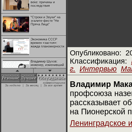
веке: причины и
последствия
"Строки и Звуки" на
эгалите-фесте "Не
Пряча Лица"
Экономика СССР
времен «застоя»:
жажда планомерности
Опубликовано:
2
Классификация:
Владимир Шухов:
инженер, изменивший
г.
Интервью
Ма
мир
Резонанс
Лучшее
Обсуждаемое
Владимир Мак
комментариев:
"Аркадий Коц" на
За неделю
|
За месяц
|
За все время
эгалите-фесте "Не
Пряча Лица"
профсоюза назе
рассказывает об
Контрапункты
глобализации:
на Пионерской п
геополитэкономическ
ий анализ
Ленинградское 
100 лет Ноябрьской
революции в