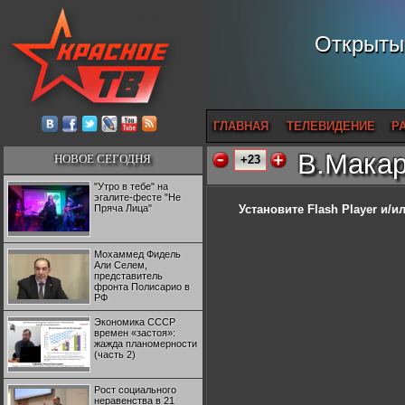
Открытый
ГЛАВНАЯ
ТЕЛЕВИДЕНИЕ
Р
В.Макар
НОВОЕ СЕГОДНЯ
+23
"Утро в тебе" на
эгалите-фесте "Не
Пряча Лица"
Установите Flash Player
и/ил
Мохаммед Фидель
Али Селем,
представитель
фронта Полисарио в
РФ
Экономика СССР
времен «застоя»:
жажда планомерности
(часть 2)
Рост социального
неравенства в 21