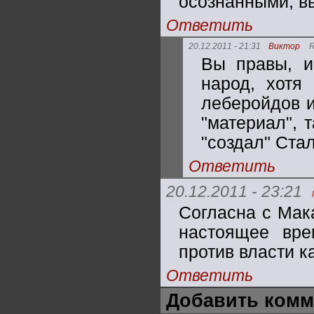
осознанными, в
Ответить
20.12.2011 - 21:31
Виктор
R
Вы правы, и
народ, хотя
леберойдов и
"материал", 
"создал" Ста
Ответить
20.12.2011 - 23:21
Согласна с Мак
настоящее вре
против власти к
Ответить
Добавить комм