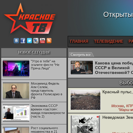
Открытый
ГЛАВНАЯ
ТЕЛЕВИДЕНИЕ
Р
НОВОЕ СЕГОДНЯ
Смотреть все
"Утро в тебе" на
Какова цена поб
эгалите-фесте "Не
СССР в Великой
Пряча Лица"
Отечественной? 
Двуреченский о
потерянной
Выбор
Мохаммед Фидель
революционност
Али Селем,
представитель
Красный пульс,
фронта Полисарио в
РФ
,
Экономика СССР
Москва
КП
времен «застоя»:
"Марш м
жажда планомерности
(часть 2)
Неведомая Земл
Рост социального
неравенства в 21