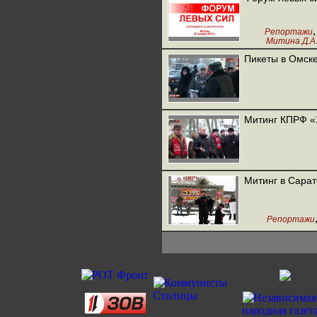
Репортажи
Митина Д.А
Пикеты в Омске
Митинг КПРФ «
Митинг в Сарат
Репортажи