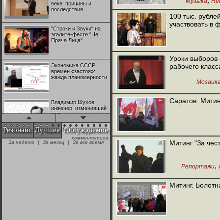
,
Музыка
Не
веке: причины и
последствия
100 тыс. рубле
участвовать в
"Строки и Звуки" на
эгалите-фесте "Не
Пряча Лица"
Уроки выборов 
Экономика СССР
рабочего класс
времен «застоя»:
жажда планомерности
Мозаик
Саратов. Митин
Владимир Шухов:
инженер, изменивший
мир
Резонанс
Лучшее
Обсуждаемое
комментариев:
"Аркадий Коц" на
Митинг "За чес
За неделю
|
За месяц
|
За все время
эгалите-фесте "Не
Пряча Лица"
,
Репортажи
Контрапункты
глобализации:
Митинг. Болотн
геополитэкономическ
ий анализ
100 лет Ноябрьской
революции в