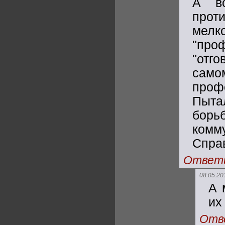
А в
прот
мелк
"про
"отг
само
проф
Пыта
борь
комм
Спра
Ответ
08.05.20
А 
их
Отв