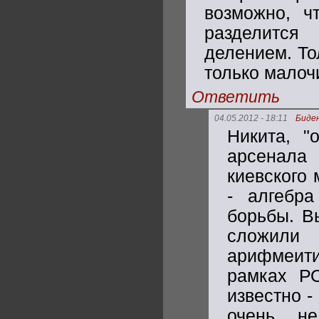
возможно, ч
разделитс
делением. То
только малоч
Ответить
04.05.2012 - 18:11
Биде
Никита, "
арсенала
киевского 
- алгебр
борьбы. В
сложил
арифмеити
рамках Р
известно -
очень н