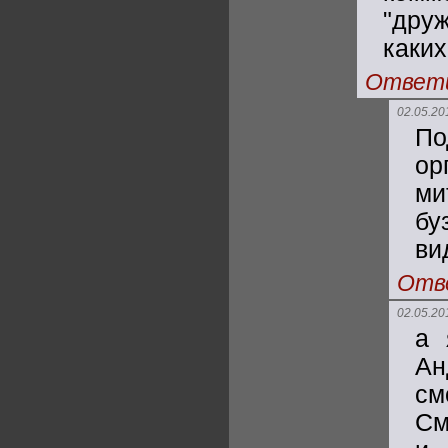
"дру
каких.
Ответ
02.05.20
П
ор
ми
бу
ви
Отв
02.05.20
а 
Ан
см
См