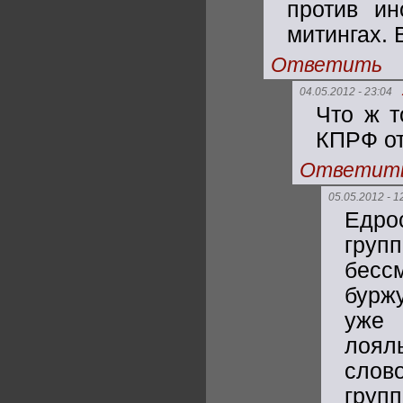
против и
митингах. 
Ответить
04.05.2012 - 23:04
Что ж т
КПРФ от
Ответит
05.05.2012 - 1
Едро
груп
бесс
бурж
уже
лоял
слов
груп