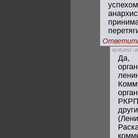
успехом
анархис
прини
перетяг
Ответит
02.05.2012 - 2
Да,
орга
лени
Комм
орган
РКРП
дру
(Ле
Рас
комм