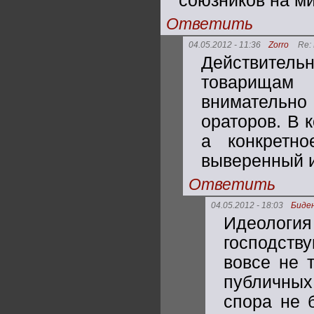
союзников на ми
Ответить
04.05.2012 - 11:36
Zorro
Re:
Действител
товарищам
внимательн
ораторов. В 
а конкретно
выверенный и
Ответить
04.05.2012 - 18:03
Биде
Идеолог
господст
вовсе не 
публичных
спора не 