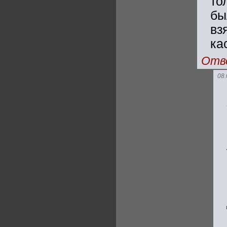
то
бы
вз
ка
Отв
08.