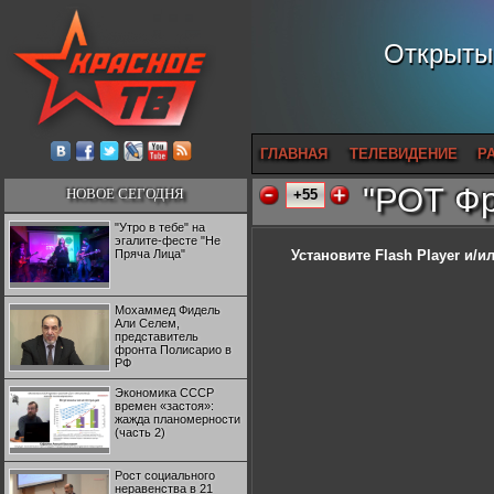
Открытый
ГЛАВНАЯ
ТЕЛЕВИДЕНИЕ
Р
"РОТ Фр
НОВОЕ СЕГОДНЯ
+55
"Утро в тебе" на
эгалите-фесте "Не
Пряча Лица"
Установите Flash Player
и/ил
Мохаммед Фидель
Али Селем,
представитель
фронта Полисарио в
РФ
Экономика СССР
времен «застоя»:
жажда планомерности
(часть 2)
Рост социального
неравенства в 21