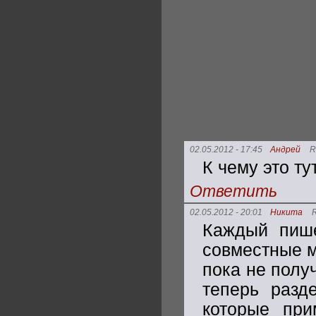
02.05.2012 - 17:45
Андрей
R
К чему это ту
Ответить
02.05.2012 - 20:01
Никита
Каждый пише
совместные м
пока не полу
теперь разд
которые при