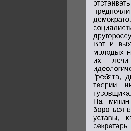
отстаивать
предпочли
демократ
социалис
другоросс
Вот и вых
молодых н
их лечи
идеологич
"ребята, 
теории, н
тусовщика.
На митин
бороться 
уставы, 
секретар