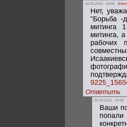
02.05.2012 - 18:48
Алек
Нет, уваж
"Борьба -
митинга 1
митинга, а
рабочих 
совмест
Исаакиев
фотогра
подтв
9225_1565
Ответить
02.05.2012 - 19:08
Ваши по
попали
конкрет