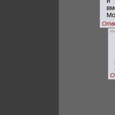
и 
вм
Мо
Отв
03.
О