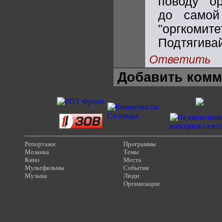
поводу "о
до самой
"оргком
Подтягивай
Ответить
Добавить комм
Репортажи
Программы
Мозаика
Темы
Кино
Места
Мультфильмы
События
Музыка
Люди
Организации