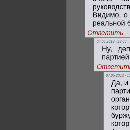
руководст
Видимо, о
реальной 
Ответить
04.05.2012 - 23:06
Ну, де
партией
Ответит
07.05.2012 - 1
Да, и
парт
орга
кото
буржу
котор