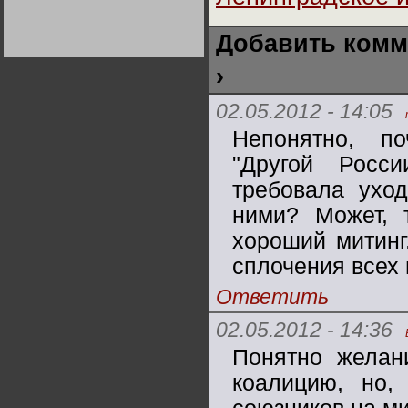
Германии:
парламентская
демократия или
Не сгорайте до выборов
Не сгорайте до выборов
Добавить комм
диктатура
Путина! Юрий Нерсесов
Путина! Юрий Нерсесов
пролетариата?
Деятельность
Хрущёва в 50-е годы.
›
Владимир Соловейчик
02.05.2012 - 14:05
Какова цена победы
Непонятно, п
СССР в Великой
Отечественной? Олег
Двуреченский о
"Другой Росс
потерянной
революционности
требовала уход
ними? Может, 
хороший митинг
сплочения всех 
Ответить
02.05.2012 - 14:36
Понятно желан
коалицию, но,