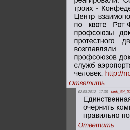
реагировали. С
троих - Конфед
Центр взаимопо
по квоте Рот-
профсоюзы док
протестного д
возглавляли
профсоюзов док
служб аэропорта
человек.
http://
Ответить
02.05.2012 - 17:38
tank_t34_5
Единственная
очернить ком
правильно п
Ответить