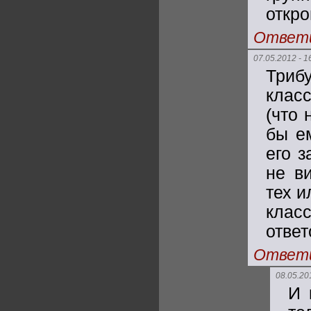
откр
Ответ
07.05.2012 - 1
Триб
класс
(что 
бы е
его з
не в
тех и
класс
ответ
Ответ
08.05.20
И 