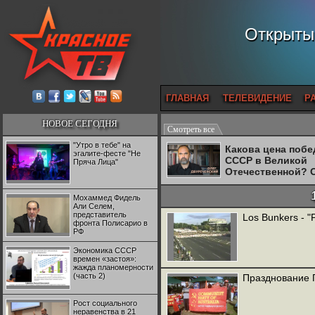
Открытый
ГЛАВНАЯ
ТЕЛЕВИДЕНИЕ
Р
НОВОЕ СЕГОДНЯ
Смотреть все
"Утро в тебе" на
Какова цена поб
эгалите-фесте "Не
СССР в Великой
Пряча Лица"
Отечественной? 
Двуреченский о
потерянной
Мохаммед Фидель
революционност
Али Селем,
представитель
Los Bunkers - "
фронта Полисарио в
РФ
Экономика СССР
времен «застоя»:
жажда планомерности
(часть 2)
Празднование 
Рост социального
неравенства в 21