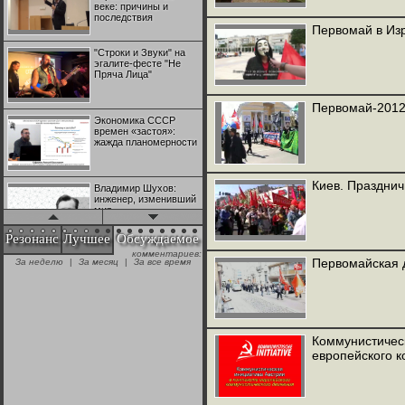
веке: причины и
последствия
Первомай в Изр
"Строки и Звуки" на
эгалите-фесте "Не
Пряча Лица"
Первомай-2012
Экономика СССР
времен «застоя»:
жажда планомерности
Киев. Празднич
Владимир Шухов:
инженер, изменивший
мир
Резонанс
Лучшее
Обсуждаемое
комментариев:
"Аркадий Коц" на
Первомайская д
За неделю
|
За месяц
|
За все время
эгалите-фесте "Не
Пряча Лица"
Контрапункты
глобализации:
Коммунистическ
геополитэкономическ
европейского 
ий анализ
100 лет Ноябрьской
революции в