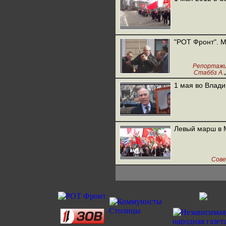
"РОТ Фронт". М
Репортаж
Стаббз А.
1 мая во Влади
Левый марш в 
Сове