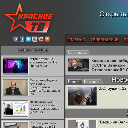
Открытый
ГЛАВНАЯ
ТЕЛЕВИДЕНИЕ
Р
НОВОЕ СЕГОДНЯ
Смотреть все
"Утро в тебе" на
Какова цена поб
эгалите-фесте "Не
СССР в Великой
Пряча Лица"
Отечественной? 
Двуреченский о
Ново
потерянной
Мохаммед Фидель
Новости
Не новости
революционност
Али Селем,
представитель
В.С. Бушин. 22
фронта Полисарио в
РФ
Экономика СССР
времен «застоя»:
жажда планомерности
(часть 2)
"Вершина Вели
Рост социального
неравенства в 21