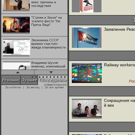
веке: причины и
последствия
"Строки и Звуки" на
эгалите-фесте "Не
Пряча Лица"
Заявление Рев
Экономика СССР
времен «застоя»:
жажда планомерности
Владимир Шухов:
Railway workers
инженер, изменивший
мир
Резонанс
Лучшее
Обсуждаемое
Рос
комментариев:
"Аркадий Коц" на
За неделю
|
За месяц
|
За все время
эгалите-фесте "Не
Пряча Лица"
Сокращения на 
й век
Контрапункты
глобализации:
геополитэкономическ
ий анализ
100 лет Ноябрьской
революции в