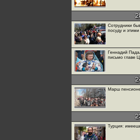
2
Сотрудники бы
посуду и этими
Геннадий Пада
письмо главе 
2
Марш пенсионе
2
Турция: имеешь