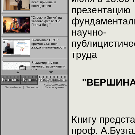
веке: причины и
последствия
презентацию
"Строки и Звуки" на
фундаментал
эгалите-фесте "Не
Пряча Лица"
научно-
публицистиче
Экономика СССР
времен «застоя»:
жажда планомерности
труда
Владимир Шухов:
инженер, изменивший
мир
"ВЕРШИНА
Резонанс
Лучшее
Обсуждаемое
комментариев:
"Аркадий Коц" на
За неделю
|
За месяц
|
За все время
эгалите-фесте "Не
Пряча Лица"
Контрапункты
глобализации:
геополитэкономическ
Книгу предста
ий анализ
проф. А.Бузга
100 лет Ноябрьской
революции в