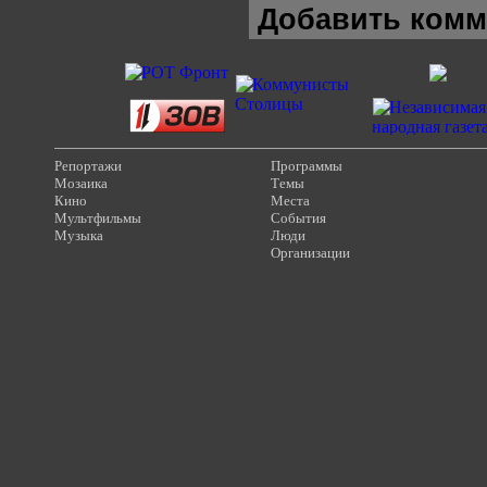
Добавить комм
Репортажи
Программы
Мозаика
Темы
Кино
Места
Мультфильмы
События
Музыка
Люди
Организации