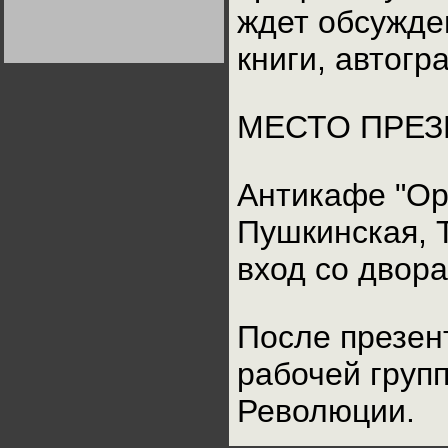
Германии:
ждет обсужде
парламентская
демократия или
диктатура
книги, автогр
пролетариата?
Деятельность
Хрущёва в 50-е годы.
Владимир Соловейчик
МЕСТО ПРЕЗ
Какова цена победы
СССР в Великой
Отечественной? Олег
Двуреченский о
Антикафе "Ора
потерянной
революционности
Пушкинская, 
вход со двора
После презен
рабочей груп
Революции.