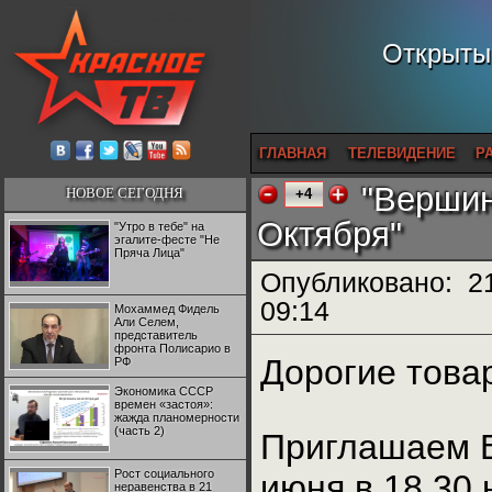
Открытый
ГЛАВНАЯ
ТЕЛЕВИДЕНИЕ
Р
"Вершин
НОВОЕ СЕГОДНЯ
+4
Октября"
"Утро в тебе" на
эгалите-фесте "Не
Пряча Лица"
Опубликовано:
2
09:14
Мохаммед Фидель
Али Селем,
представитель
фронта Полисарио в
Дорогие това
РФ
Экономика СССР
времен «застоя»:
жажда планомерности
(часть 2)
Приглашаем 
Рост социального
июня в 18.30 
неравенства в 21