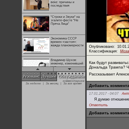
веке: причины и
последствия
"Строки и Звуки" на
эгалите-фесте "Не
Пряча Лица"
Экономика СССР
времен «застоя»:
жажда планомерности
Опубликовано:
10.01.
Классификация:
Моза
Владимир Шухов:
Как будут развиват
инженер, изменивший
Дональда Трампа? Ч
мир
Рассказывает Алексе
Резонанс
Лучшее
Обсуждаемое
комментариев:
"Аркадий Коц" на
За неделю
|
За месяц
|
За все время
эгалите-фесте "Не
Добавить коммент
Пряча Лица"
17.01.2017 - 04:07
Ант
Я думаю отношение
Контрапункты
Ответить
глобализации:
геополитэкономическ
Добавить коммент
ий анализ
100 лет Ноябрьской
революции в