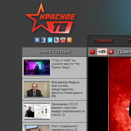
ГЛАВНАЯ
Т
Трамп
НОВОЕ СЕГОДНЯ
+25
"Утро в тебе" на
эгалите-фесте "Не
Пряча Лица"
Мохаммед Фидель
Али Селем,
представитель
фронта Полисарио в
РФ
Экономика СССР
времен «застоя»:
жажда планомерности
(часть 2)
Рост социального
неравенства в 21