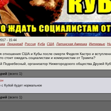
2017 - 15:44
ика
Ленинград
Россия
Куба
США
Латинская Америка
Интервью
Ни
ься отношения США и Кубы после смерти Фиделя Кастро и вступлен
то стоит ожидать социалистам и коммунистам от Трампа?
й Поднебесный, организатор Нижегородского общества Друзей Куб
арий
(всего 1)
он
 с Кубой будет нормальное
арий
(всего 1)