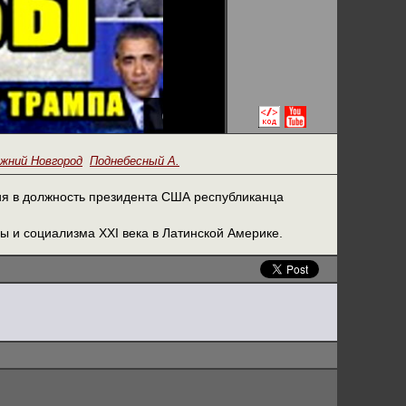
жний Новгород
Поднебесный А.
ия в должность президента США республиканца
ы и социализма XXI века в Латинской Америке.