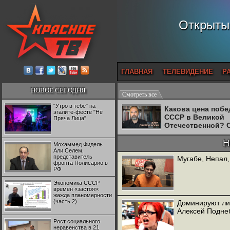
Открытый
ГЛАВНАЯ
ТЕЛЕВИДЕНИЕ
Р
НОВОЕ СЕГОДНЯ
Смотреть все
"Утро в тебе" на
Какова цена поб
эгалите-фесте "Не
СССР в Великой
Пряча Лица"
Отечественной? 
Двуреченский о
потерянной
Н
Мохаммед Фидель
революционност
Али Селем,
представитель
Мугабе, Непал,
фронта Полисарио в
РФ
Экономика СССР
времен «застоя»:
жажда планомерности
(часть 2)
Доминируют ли
Алексей Подне
Рост социального
неравенства в 21