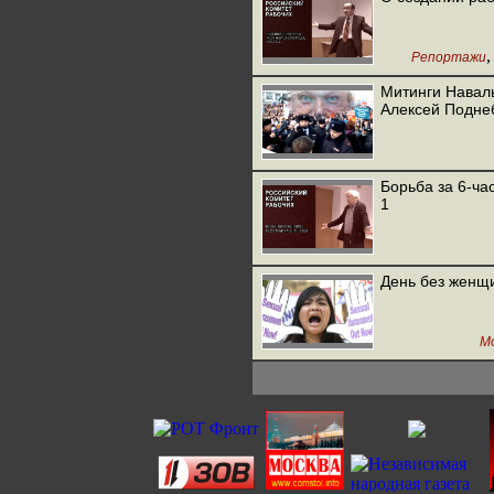
Репортажи
Митинги Наваль
Алексей Подне
Борьба за 6-ча
1
День без женщ
М