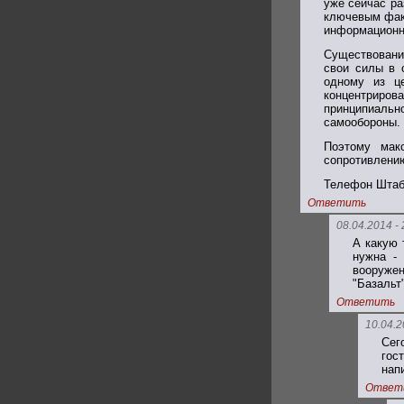
уже сейчас ра
ключевым фак
информационн
Существовани
свои силы в 
одному из ц
концентриров
принципиальн
самообороны. 
Поэтому мак
сопротивлению
Телефон Штаба
Ответить
08.04.2014 - 
А какую 
нужна -
вооружен
"Базальт
Ответить
10.04.2
Сег
гос
нап
Ответ