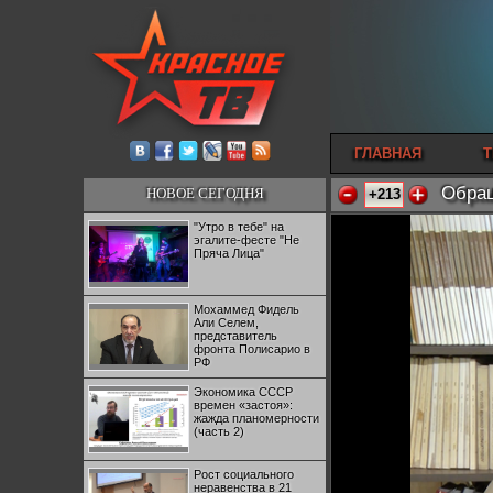
ГЛАВНАЯ
Т
Обращ
НОВОЕ СЕГОДНЯ
+213
"Утро в тебе" на
эгалите-фесте "Не
Пряча Лица"
Мохаммед Фидель
Али Селем,
представитель
фронта Полисарио в
РФ
Экономика СССР
времен «застоя»:
жажда планомерности
(часть 2)
Рост социального
неравенства в 21