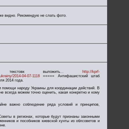
же видно. Рекомендую не слать фото.
кстовк выложить...
http://kprf-
krainy/2014-04-07-1118
===== Антифашистский штаб
ля 2014 года.
 помощи народу Украины для координации действий. В
е всегда можем точно оценить, какая конкретно и кому
райне важно соблюдение ряда условий и принципов,
оветы в регионах, которые будут признаны законными
енников и пособников киевской хунты из облсоветов и
оне.