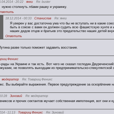
5.04.2014 - 20:22
янки
Re: buster
нужно столкнуть лбами рашку и украинку.
тветить
18.12.2014 - 00:33
Станислав
Re: янки
Я уверен у вас достаточна ума что бы не вступать ни в какие со
быть в союзе с вами он должен судить всю фашистскую хунте и 
наших дедов отцов и братьев это предательство наших детей внук
Ответить
утина разве только поможет задавить восстание.
арищ Феникс
рады на Украине и так есть. Вот чего не сказал господин Двуреченски
жуазии, не позволять выходцам из предпринимательско-спекулянтской 
модератор
Re: Товарищ Феникс
кс. Вы выбирайте выражения. Первое предупреждение за оскорбление 
10:28
Зиновий
Re: модератор
ениксов и прочих сектантов мучает собственная импотенция, вот они и 
014 - 11:13
Товарищ Феникс
Re: Зиновий