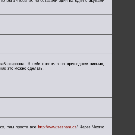
олю Бога чтобы их не оставили один на один с акулами
заблокировал. Я тебе ответила на пришедшее письмо,
как это можно сделать.
ся, там просто все
http://www.seznam.cz
/ Через Чехию