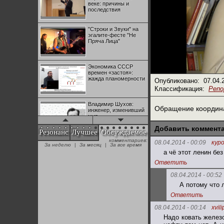
веке: причины и
последствия
"Строки и Звуки" на
эгалите-фесте "Не
Пряча Лица"
Экономика СССР
времен «застоя»:
жажда планомерности
Опубликовано:
07.04.
Классификация:
Реп
Владимир Шухов:
Обращение координа
инженер, изменивший
мир
Добавить коммент
Резонанс
Лучшее
Обсуждаемое
комментариев:
"Аркадий Коц" на
08.04.2014 - 00:09
кур
За неделю
|
За месяц
|
За все время
эгалите-фесте "Не
а чё этот ленин без 
Пряча Лица"
Ответить
08.04.2014 - 00:52
Контрапункты
А потому что 
глобализации:
геополитэкономическ
Ответить
ий анализ
08.04.2014 - 00:14
xvil
100 лет Ноябрьской
Надо ковать железо
революции в