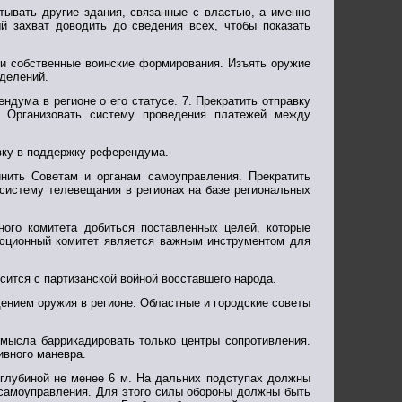
тывать другие здания, связанные с властью, а именно
ый захват доводить до сведения всех, чтобы показать
ои собственные воинские формирования. Изъять оружие
зделений.
дума в регионе о его статусе. 7. Прекратить отправку
. Организовать систему проведения платежей между
вку в поддержку референдума.
нить Советам и органам самоуправления. Прекратить
систему телевещания в регионах на базе региональных
ного комитета добиться поставленных целей, которые
люционный комитет является важным инструментом для
осится с партизанской войной восставшего народа.
ением оружия в регионе. Областные и городские советы
мысла баррикадировать только центры сопротивления.
вного маневра.
лубиной не менее 6 м. На дальних подступах должны
 самоуправления. Для этого силы обороны должны быть