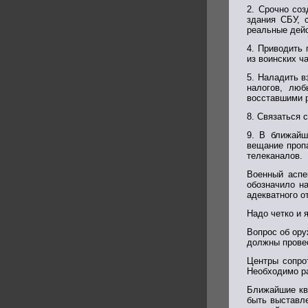
2. Срочно соз
здания СБУ, 
реальные дейс
4. Приводить 
из воинских ч
5. Наладить в
налогов, люб
восставшими 
8. Связаться 
9. В ближайш
вещание пропа
телеканалов.
Военный аспе
обозначило н
адекватного о
Надо четко и 
Вопрос об ору
должны провес
Центры сопро
Необходимо р
Ближайшие кв
быть выставл