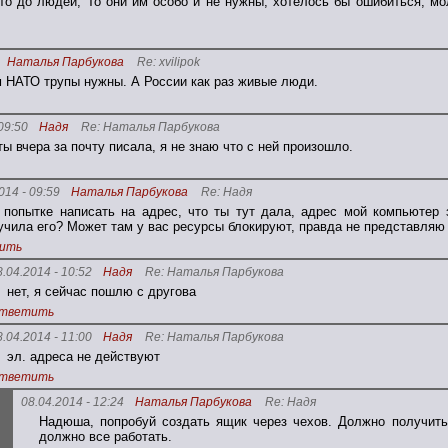
что до людей, То они им особо и не нужны, хотелось бы ошибиться, м
Наталья Парбукова
Re: xvilipok
 НАТО трупы нужны. А России как раз живые люди.
09:50
Надя
Re: Наталья Парбукова
ты вчера за почту писала, я не знаю что с ней произошло.
014 - 09:59
Наталья Парбукова
Re: Надя
 попытке написать на адрес, что ты тут дала, адрес мой компьютер 
учила его? Может там у вас ресурсы блокируют, правда не представляю 
ить
8.04.2014 - 10:52
Надя
Re: Наталья Парбукова
нет, я сейчас пошлю с другова
тветить
8.04.2014 - 11:00
Надя
Re: Наталья Парбукова
эл. адреса не действуют
тветить
08.04.2014 - 12:24
Наталья Парбукова
Re: Надя
Надюша, попробуй создать ящик через чехов. Должно получить
должно все работать.