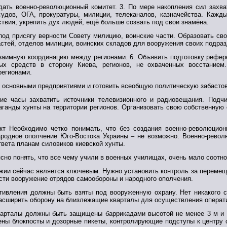
дать военно-революционный комитет. 3. По мере накопления сил захва
судов, ОГА, прокуратуры, милиции, телеканалов, казначейства. Кажд
твия, укрепить дух людей, ещё больше созвать под свои знамёна.
под присягу верности Совету милицию, воинские части. Образовать св
астей, отделов милиции, воинских складов для вооружения своих подра
заимную координацию между регионами. 6. Объявить подготовку референ
ых средств в сторону Киева, регионов, не охваченных восстанием
регионами.
с основными предприятиями и готовить всеобщую политическую забасто
ие часы захватить источники телевизионного и радиовещания. Подчи
ганды хунты на территории регионов. Организовать свою собственную 
кт Необходимо четко понимать, что без создания военно-революцион
ародное ополчение Юго-Востока Украины – не возможно. Военно-рево
твета планам силовиков киевской хунты.
ясно понять, что все чему учили в военных училищах, очень мало соотн
жии сейчас является ключевым. Нужно установить контроль за перемещ
ти вооружение отрядов самообороны и народного ополчения.
тивления должны быть взяты под вооруженную охрану. Нет никакого с
асширить оборону на близлежащие кварталы для осуществления операти
арталы должны быть защищены баррикадами высотой не менее 3 м и г
ены блокпосты и дозорные пикеты, контролирующие подступы к центру