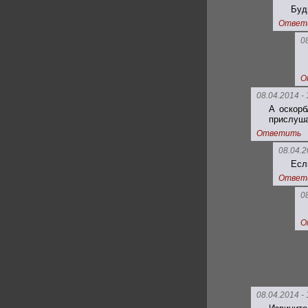
Буд
Ответ
0
О
08.04.2014 - 
А оскорб
прислуша
Ответить
08.04.2
Есл
Ответ
0
О
08.04.2014 - 