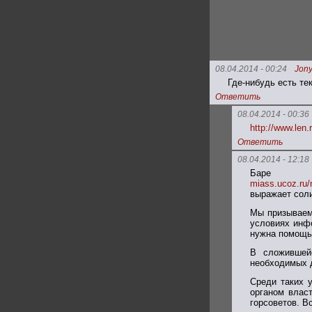
08.04.2014 - 00:24
Jon
Где-нибудь есть те
Ответить
08.04.2014 - 00:36
http://www.le
Ответить
08.04.2014 - 12:18
Баре 
miass.ucoz.ru
выражает соли
Мы призываем
условиях инфо
нужна помощь
В сложившейс
необходимых 
Среди таких 
органом власт
горсоветов. В