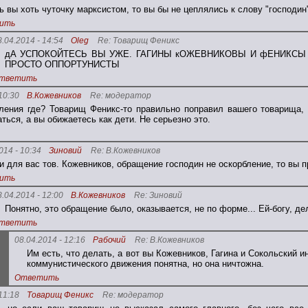
ь вы хоть чуточку марксистом, то вы бы не цеплялись к слову "господин"
ить
8.04.2014 - 14:54
Oleg
Re: Товарищ Феникс
дА УСПОКОЙТЕСЬ ВЫ УЖЕ. ГАГИНЫ кОЖЕВНИКОВЫ И фЕНИКСЫ 
ПРОСТО ОППОРТУНИСТЫ
тветить
10:30
В.Кожевников
Re: модератор
ления где? Товарищ Феникс-то правильно поправил вашего товарища,
ться, а вы обижаетесь как дети. Не серьезно это.
014 - 10:34
Зиновий
Re: В.Кожевников
и для вас тов. Кожевников, обращение господин не оскорбление, то вы п
ить
8.04.2014 - 12:00
В.Кожевников
Re: Зиновий
Понятно, это обращение было, оказывается, не по форме... Ей-богу, де
тветить
08.04.2014 - 12:16
Рабочий
Re: В.Кожевников
Им есть, что делать, а вот вы Кожевников, Гагина и Сокольский 
коммунистического движения понятна, но она ничтожна.
Ответить
11:18
Товарищ Феникс
Re: модератор