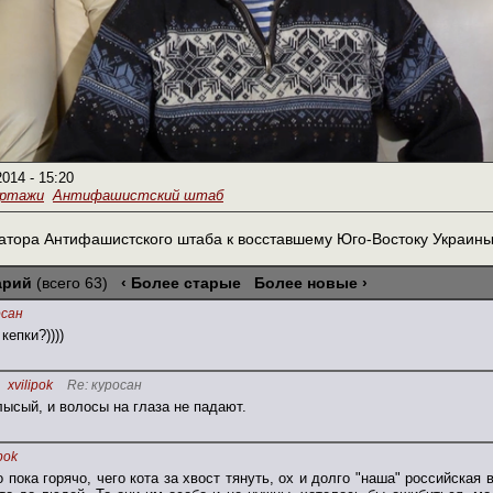
2014 - 15:20
ортажи
Антифашистский штаб
тора Антифашистского штаба к восставшему Юго-Востоку Украины 
арий
(всего 63)
‹ Более старые
Более новые ›
осан
кепки?))))
xvilipok
Re: куросан
лысый, и волосы на глаза не падают.
ipok
 пока горячо, чего кота за хвост тянуть, ох и долго "наша" российская 