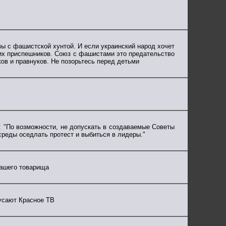
юзы с фашистской хунтой. И если украинский народ хочет
их приспешников. Союз с фашистами это предательство
ов и правнуков. Не позорьтесь перед детьми
й: "По возможности, не допускать в создаваемые Советы
среды оседлать протест и выбиться в лидеры."
нашего товарища
кусают Красное ТВ