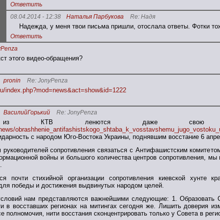
Ответить
08.04.2014 - 12:38
Наталья Парбукова
Re: Надя
Надежда, у меня твои письма пришли, отослала ответы. Фотки то
Ответить
yPenza
кст этого видео-обращения?
pronin
Re: JonyPenza
n.ru/index.php?mod=news&act=show&id=1222
ВасилийГорький
Re: JonyPenza
из КТВ ленются даже свою те
/news/obrashhenie_antifashistskogo_shtaba_k_vosstavshemu_jugo_vostoku_u
дарность с народом Юго-Востока Украины, поднявшим восстание 6 апре
 руководителей сопротивления связаться с Антифашистским комитетом
рмационной войны и большого количества центров сопротивления, мы н
.
я почти стихийной организации сопротивления киевской хунте к
для победы и достижения выдвинутых народом целей.
условий нам представляются важнейшими следующие: 1. Образовать С
и в восставших регионах на митингах сегодня же. Лишить доверия изм
се полномочия, нити восстания сконцентрировать только у Совета в реги