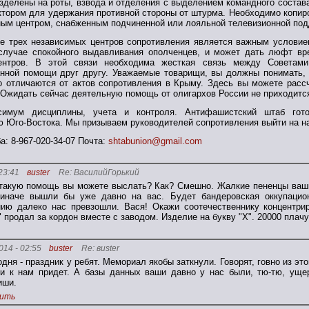
зделены на роты, взвода и отделения с выделением командного состава
тором для удержания противной стороны от штурма. Необходимо копир
ым центром, снабженным подчиненной или лояльной телевизионной под
е трех независимых центров сопротивления является важным условие
случае спокойного выдавливания ополченцев, и может дать люфт вре
ентров. В этой связи необходима жесткая связь между Советами
анной помощи друг другу. Уважаемые товарищи, вы должны понимать, 
о отличаются от актов сопротивления в Крыму. Здесь вы можете расс
Ожидать сейчас деятельную помощь от олигархов России не приходитс
симум дисциплины, учета и контроля. Антифашистский штаб го
 Юго-Востока. Мы призываем руководителей сопротивления выйти на н
: 8-967-020-34-07 Почта:
shtabunion@gmail.com
23:41
вuster
Re: ВасилийГорький
такую помощь вы можете выслать? Как? Смешно. Жалкие пененцы ваши 
 иначе вышли бы уже давно на вас. Будет бандеровская оккупацион
ию далеко нас превзошли. Вася! Окажи соотечественнику концентри
" продал за кордон вместе с заводом. Изделие на букву "Х". 20000 плачу
014 - 02:55
buster
Re: вuster
одня - праздник у ребят. Мемориал якобы заткнули. Говорят, говно из эт
ти к нам придет. А базы данных ваши давно у нас были, тю-тю, уще
иши.
ить