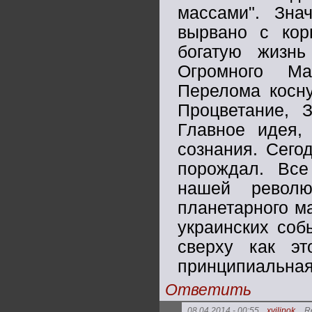
массами". Зна
вырвано с кор
богатую жизн
Огромного Ма
Перелома косну
Процветание, 
Главное идея,
сознания. Сего
порождал. Все
нашей револ
планетарного ма
украинских соб
сверху как э
принципиальная 
Ответить
08.04.2014 - 00:55
xvilipok
Re