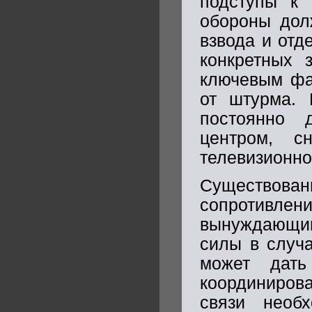
подступы к 
обороны дол
взвода и отд
конкретных 
ключевым фа
от штурма. 
постоянно 
центром, с
телевизионно
Существо
сопротивл
вынуждающим 
силы в случа
может дать
координиров
связи необ