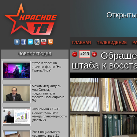
Открытый
ГЛАВНАЯ
ТЕЛЕВИДЕНИЕ
Р
Обращен
НОВОЕ СЕГОДНЯ
+213
штаба к восст
"Утро в тебе" на
эгалите-фесте "Не
Пряча Лица"
Мохаммед Фидель
Али Селем,
представитель
фронта Полисарио в
РФ
Экономика СССР
времен «застоя»:
жажда планомерности
(часть 2)
Рост социального
неравенства в 21