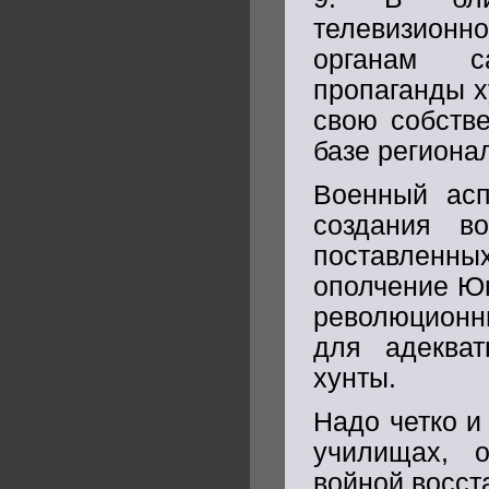
телевизионн
органам с
пропаганды х
свою собств
базе региона
Военный асп
создания во
поставленны
ополчение Юг
революционн
для адекват
хунты.
Надо четко и
училищах, о
войной восст