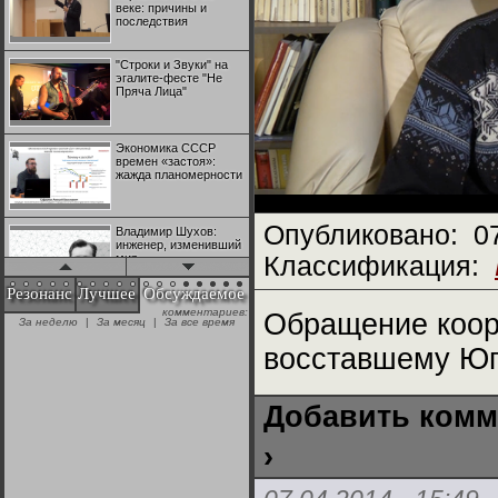
веке: причины и
последствия
"Строки и Звуки" на
эгалите-фесте "Не
Пряча Лица"
Экономика СССР
времен «застоя»:
жажда планомерности
Опубликовано:
0
Владимир Шухов:
инженер, изменивший
мир
Классификация:
Резонанс
Лучшее
Обсуждаемое
комментариев:
"Аркадий Коц" на
Обращение коор
За неделю
|
За месяц
|
За все время
эгалите-фесте "Не
Пряча Лица"
восставшему Юго
Контрапункты
Добавить комм
глобализации:
геополитэкономическ
ий анализ
›
100 лет Ноябрьской
революции в