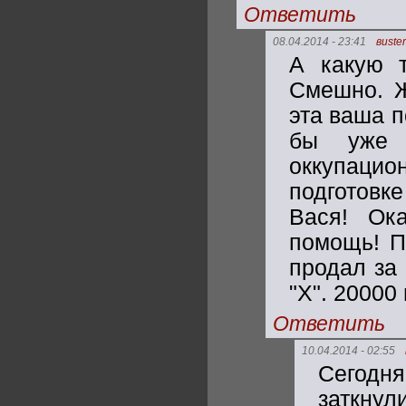
Ответить
08.04.2014 - 23:41
вuster
А какую 
Смешно. Ж
эта ваша п
бы уже 
оккупацио
подготов
Вася! Ока
помощь! Пр
продал за 
"Х". 20000
Ответить
10.04.2014 - 02:55
Сегодн
заткнул