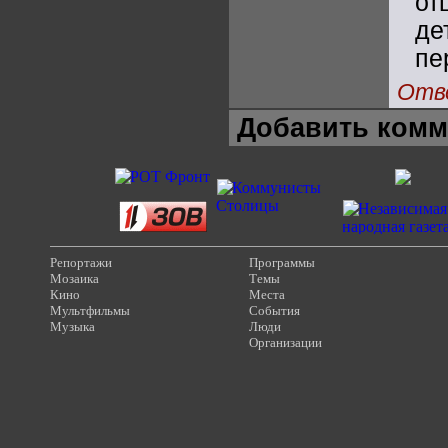
от
де
пе
Отв
Добавить комм
Репортажи
Программы
Мозаика
Темы
Кино
Места
Мультфильмы
События
Музыка
Люди
Организации