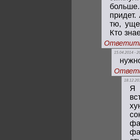
больше.
придет.
тю, уще
Кто знае
Ответит
15.04.2014 - 2
нужно
Ответ
18.12.20
Я 
вс
ху
с
фа
фа