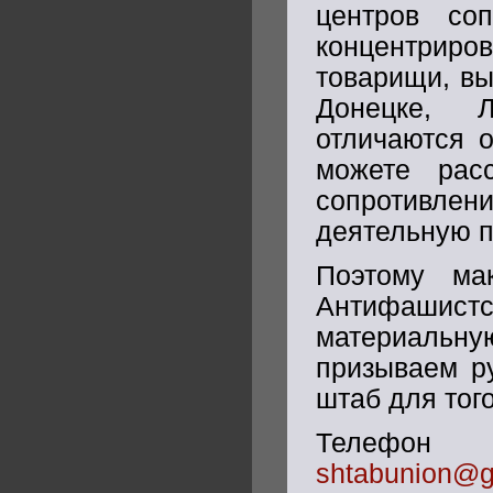
центров со
концентрир
товарищи, вы
Донецке, 
отличаются о
можете рас
сопротивле
деятельную п
Поэтому ма
Антифашистс
материальну
призываем р
штаб для тог
Телефон 
shtabunion@g