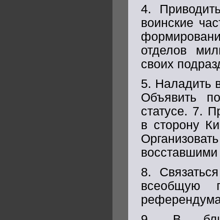
4. Приводит
воинские час
формировани
отделов мил
своих подраз
5. Наладить 
Объявить по
статусе. 7. 
в сторону Ки
Организова
восставшими 
8. Связатьс
всеобщую п
референдума
9. В ближ