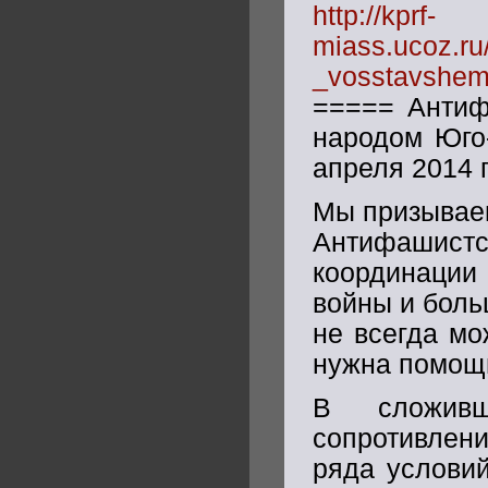
http://kprf-
miass.ucoz.ru
_vosstavshem
===== Антиф
народом Юго
апреля 2014 
Мы призываем
Антифашистс
координации
войны и боль
не всегда мо
нужна помощ
В сложивш
сопротивлени
ряда услови