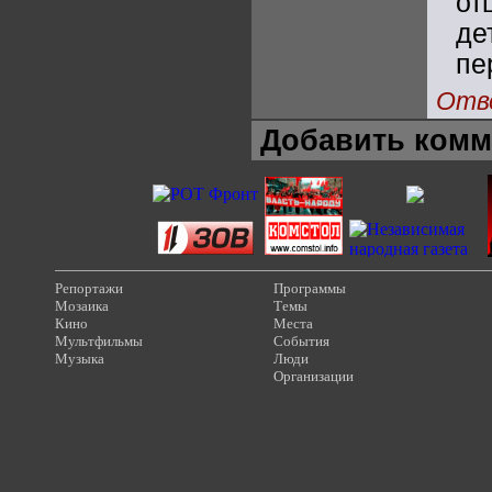
от
де
пе
Отв
Добавить комм
Репортажи
Программы
Мозаика
Темы
Кино
Места
Мультфильмы
События
Музыка
Люди
Организации