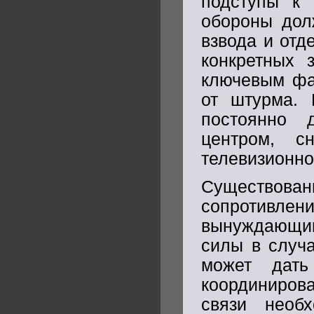
подступы к 
обороны дол
взвода и отд
конкретных 
ключевым фа
от штурма. 
постоянно 
центром, с
телевизионно
Существо
сопротивл
вынуждающим 
силы в случа
может дать
координиров
связи необ