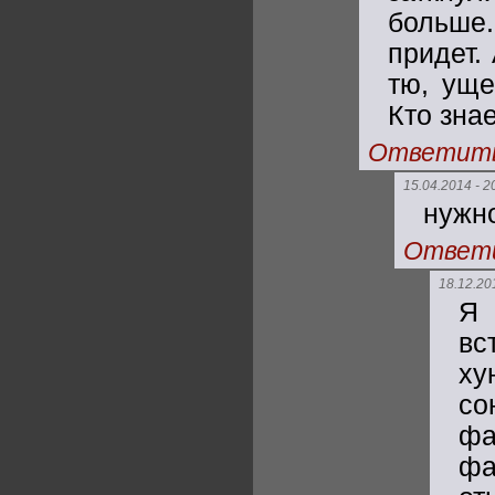
больше.
придет.
тю, уще
Кто знае
Ответит
15.04.2014 - 2
нужно
Ответ
18.12.20
Я 
вс
ху
с
фа
фа