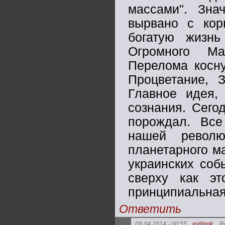
массами". Зна
вырвано с кор
богатую жизн
Огромного Ма
Перелома косну
Процветание, 
Главное идея,
сознания. Сего
порождал. Все
нашей револ
планетарного ма
украинских соб
сверху как э
принципиальная 
Ответить
08.04.2014 - 00:55
xvilipok
Re