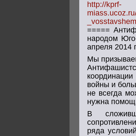
http://kprf-
miass.ucoz.ru
_vosstavshem
===== Антиф
народом Юго
апреля 2014 
Мы призываем
Антифашистс
координации
войны и боль
не всегда мо
нужна помощ
В сложивш
сопротивлени
ряда услови