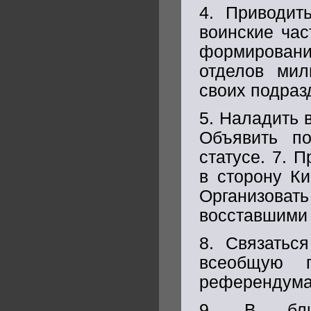
4. Приводит
воинские час
формировани
отделов мил
своих подраз
5. Наладить 
Объявить по
статусе. 7. 
в сторону Ки
Организова
восставшими 
8. Связатьс
всеобщую п
референдума
9. В ближ