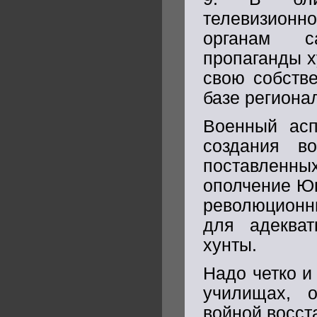
телевизионн
органам с
пропаганды х
свою собств
базе региона
Военный асп
создания во
поставленны
ополчение Юг
революционн
для адекват
хунты.
Надо четко и
училищах, о
войной восст