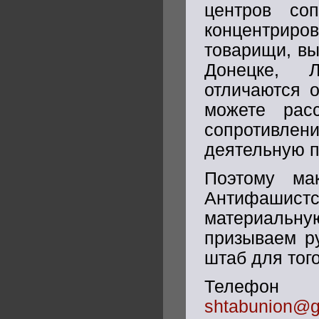
центров со
концентрир
товарищи, вы
Донецке, 
отличаются о
можете рас
сопротивле
деятельную п
Поэтому ма
Антифашистс
материальну
призываем р
штаб для тог
Телефон 
shtabunion@g