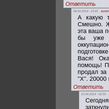
Ответить
08.04.2014 - 23:41
вuster
А какую 
Смешно. Ж
эта ваша п
бы уже 
оккупацио
подготов
Вася! Ока
помощь! Пр
продал за 
"Х". 20000
Ответить
10.04.2014 - 02:55
Сегодн
заткнул