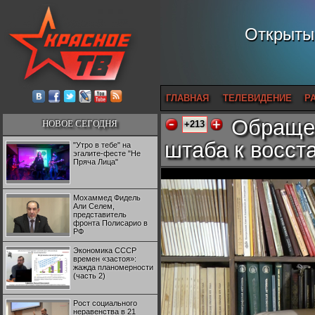
Открытый
ГЛАВНАЯ
ТЕЛЕВИДЕНИЕ
Р
Обращен
НОВОЕ СЕГОДНЯ
+213
штаба к восст
"Утро в тебе" на
эгалите-фесте "Не
Пряча Лица"
Мохаммед Фидель
Али Селем,
представитель
фронта Полисарио в
РФ
Экономика СССР
времен «застоя»:
жажда планомерности
(часть 2)
Рост социального
неравенства в 21