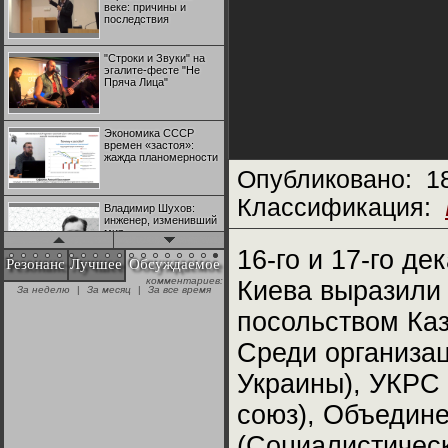
веке: причины и
последствия
"Строки и Звуки" на
эгалите-фесте "Не
Пряча Лица"
Экономика СССР
времен «застоя»:
жажда планомерности
Опубликовано:
1
Классификация:
Владимир Шухов:
инженер, изменивший
мир
16-го и 17-го д
Резонанс
Лучшее
Обсуждаемое
комментариев:
Киева выразили
"Аркадий Коц" на
За неделю
|
За месяц
|
За все время
эгалите-фесте "Не
Пряча Лица"
посольством Ка
Среди организа
Контрапункты
глобализации:
Украины), УКРС
геополитэкономическ
ий анализ
союз), Объедин
100 лет Ноябрьской
(Социалистичес
революции в