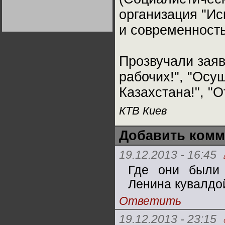
Германии:
организация "Ис
парламентская
демократия или
диктатура
и современность
пролетариата?
Деятельность
Хрущёва в 50-е годы.
Владимир Соловейчик
Прозвучали заяв
Какова цена победы
рабочих!", "Осу
СССР в Великой
Отечественной? Олег
Двуреченский о
Казахстана!", "
потерянной
революционности
КТВ Киев
Добавить комм
19.12.2013 - 16:45
Где они были
Ленина кувалдо
Ответить
19.12.2013 - 23:15