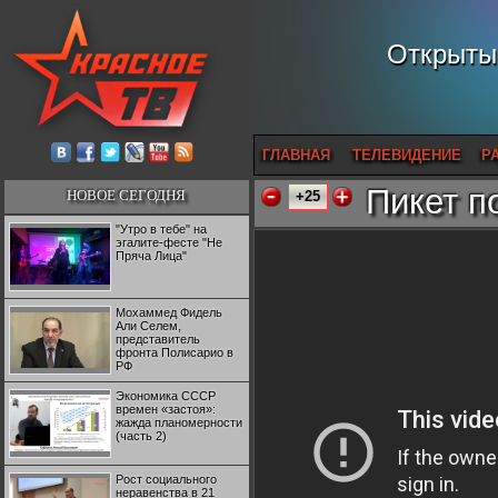
Открытый
ГЛАВНАЯ
ТЕЛЕВИДЕНИЕ
Р
Пикет п
НОВОЕ СЕГОДНЯ
+25
"Утро в тебе" на
эгалите-фесте "Не
Пряча Лица"
Мохаммед Фидель
Али Селем,
представитель
фронта Полисарио в
РФ
Экономика СССР
времен «застоя»:
жажда планомерности
(часть 2)
Рост социального
неравенства в 21