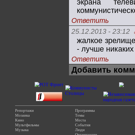
экрана теле
коммунистическ
Ответить
25.12.2013 - 23:12
жалкое зрелище(
- лучше никаких
Ответить
Добавить комм
Репортажи
Программы
Мозаика
Темы
Кино
Места
Мультфильмы
События
Музыка
Люди
Организации