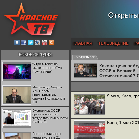
Открытый
ГЛАВНАЯ
ТЕЛЕВИДЕНИЕ
Р
НОВОЕ СЕГОДНЯ
Смотреть все
"Утро в тебе" на
Какова цена поб
эгалите-фесте "Не
СССР в Великой
Пряча Лица"
Отечественной? 
Двуреченский о
потерянной
Мохаммед Фидель
революционност
Али Селем,
представитель
9 мая, Киев, гр
фронта Полисарио в
РФ
Экономика СССР
времен «застоя»:
жажда планомерности
(часть 2)
Киев, 1 мая 201
Рост социального
неравенства в 21