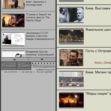
веке: причины и
последствия
Киев. Выставка
"Строки и Звуки" на
эгалите-фесте "Не
Пряча Лица"
Факельное шес
Экономика СССР
времен «застоя»:
жажда планомерности
Гость с Остров
Владимир Шухов:
инженер, изменивший
мир
,
Кино
Остр
Резонанс
Лучшее
Обсуждаемое
комментариев:
"Аркадий Коц" на
Киев. Митинг 
За неделю
|
За месяц
|
За все время
эгалите-фесте "Не
Пряча Лица"
Контрапункты
глобализации:
"Марш нации" в
геополитэкономическ
ий анализ
100 лет Ноябрьской
революции в