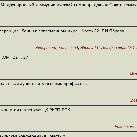
 Международный коммунистический семинар. Доклад Союза комму
еренция "Ленин в современном мире". Часть 22. Т.И.Яброва
,
,
,
Репортажи
Ленинград
Яброва Т.И.
Конференция "В.И.
КОМ" Вып. 27
Моз
рова: Коммунисты и классовые профсоюзы
Моз
ы партии о пленуме ЦК РКРП-РПК
Репортажи
енинская конференция". Часть 8