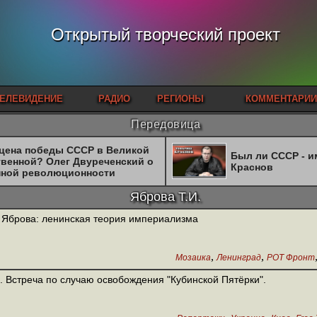
Открытый творческий проект
ЕЛЕВИДЕНИЕ
РАДИО
РЕГИОНЫ
КОММЕНТАРИИ
Передовица
 цена победы СССР в Великой
Был ли СССР - 
твенной? Олег Двуреченский о
Краснов
нной революционности
Яброва Т.И.
. Яброва: ленинская теория империализма
,
,
Мозаика
Ленинград
РОТ Фронт
. Встреча по случаю освобождения "Кубинской Пятёрки".