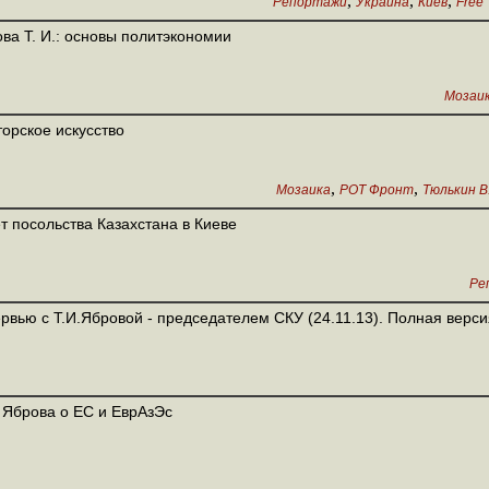
,
,
,
Репортажи
Украина
Киев
Free
ва Т. И.: основы политэкономии
Мозаи
орское искусство
,
,
Мозаика
РОТ Фронт
Тюлькин В
т посольства Казахстана в Киеве
Ре
рвью с Т.И.Ябровой - председателем СКУ (24.11.13). Полная верси
. Яброва о ЕС и ЕврАзЭс