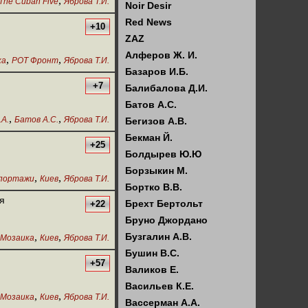
,
 The Cuban Five
Яброва Т.И.
Noir Desir
Red News
+10
ZAZ
Алферов Ж. И.
,
,
ка
РОТ Фронт
Яброва Т.И.
Базаров И.Б.
+7
Балибалова Д.И.
Батов А.С.
,
,
.А.
Батов А.С.
Яброва Т.И.
Бегизов А.В.
Бекман Й.
+25
Болдырев Ю.Ю
Борзыкин М.
,
,
портажи
Киев
Яброва Т.И.
Бортко В.В.
я
Брехт Бертольт
+22
Бруно Джордано
,
,
Бузгалин А.В.
Мозаика
Киев
Яброва Т.И.
Бушин В.С.
+57
Валиков Е.
Васильев К.Е.
,
,
Мозаика
Киев
Яброва Т.И.
Вассерман А.А.