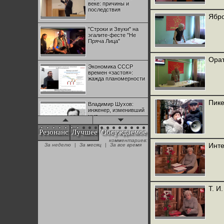
веке: причины и
последствия
Ябро
"Строки и Звуки" на
эгалите-фесте "Не
Пряча Лица"
Орат
Экономика СССР
времен «застоя»:
жажда планомерности
Пике
Владимир Шухов:
инженер, изменивший
мир
Резонанс
Лучшее
Обсуждаемое
комментариев:
"Аркадий Коц" на
Инте
За неделю
|
За месяц
|
За все время
эгалите-фесте "Не
Пряча Лица"
Контрапункты
глобализации:
Т. И
геополитэкономическ
ий анализ
100 лет Ноябрьской
революции в