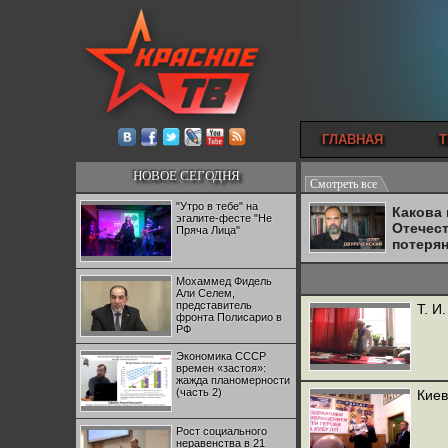
ГЛАВНАЯ
Т
НОВОЕ СЕГОДНЯ
Смотреть все
"Утро в тебе" на
Какова
эгалите-фесте "Не
Отечес
Пряча Лица"
потеря
Мохаммед Фидель
Али Селем,
представитель
Т. И
фронта Полисарио в
РФ
Экономика СССР
времен «застоя»:
жажда планомерности
(часть 2)
Киев
Рост социального
неравенства в 21