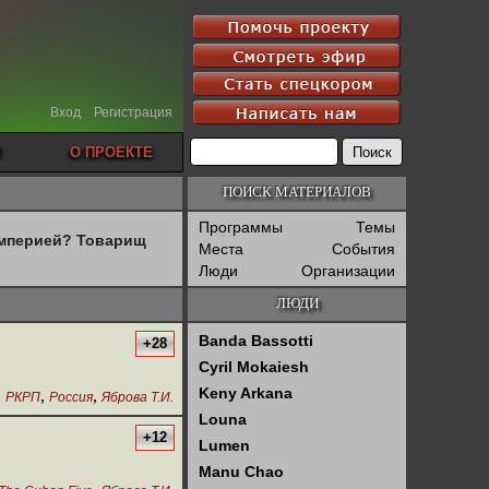
Вход
Регистрация
О ПРОЕКТЕ
ПОИСК МАТЕРИАЛОВ
Программы
Темы
империей? Товарищ
Места
События
Люди
Организации
ЛЮДИ
Banda Bassotti
+28
Cyril Mokaiesh
Keny Arkana
,
,
,
РКРП
Россия
Яброва Т.И.
Louna
+12
Lumen
Manu Chao