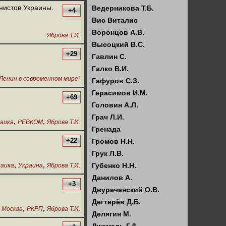
нистов Украины.
Ведерникова Т.Б.
+4
Вис Виталис
Воронцов А.В.
Яброва Т.И.
Высоцкий В.С.
+29
Гавлин С.
Галко В.И.
Ленин в современном мире"
Гафуров С.З.
Герасимов И.М.
+69
Головин А.Л.
Грач Л.И.
,
,
аика
РЕВКОМ
Яброва Т.И.
Гренада
+22
Громов Н.Н.
Грук Л.В.
,
,
Губенко Н.Н.
аика
Украина
Яброва Т.И.
Данилов А.
+3
Двуреченский О.В.
Дегтерёв Д.Б.
,
,
,
Москва
РКРП
Яброва Т.И.
Делягин М.