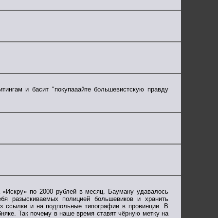
митингам и басит "покупааайте большевистскую правду
а «Искру» по 2000 рублей в месяц. Бауману удавалось
ебя разыскиваемых полицией большевиков и хранить
з ссылки и на подпольные типографии в провинции. В
бняке. Так почему в наше время ставят чёрную метку на