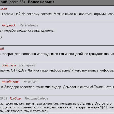
арий
(всего 55)
Более новые ›
ежда
пы огромные? На рекламу похоже. Можно было бы обойтись одними назва
Андрей А.
Re: Надежда
е - неработающая ссылка удалена.
В
гей
 говорит ,что половина исотрудников ктв инеют двойное гражданство -и
comunista
Re: сергей
мание: ОТКУДА у Лапина такая информация? У него появились информат
Штейнберг
Re: сергей
 в Эквадоре расселся, тоже мне лидер. Демалог и скотина! Таких к стен
10:03
Грубиян
Re: Штейнберг
 ж такая лютая, прям таки животная, ненависть к Лапину? Это оттого,
что демагог и скотина, или оттого, что он сказал (а вдруг правда?!)? Кс
ть, как второго, так и третьего?____________________________________