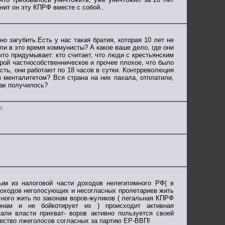
нит он эту КПРФ вместе с собой..
о загубить.Есть у нас такая братия, которая 10 лет не
ыли в это время коммунисты? А какое ваше дело, где они
 что придумывает: кто считает, что люди с крестьянским
рой частнособственническое и прочее плохое, что было
асть, они работают по 18 часов в сутки. Контрреволюция
 менталитетом? Вся страна на них пахала, отплатили,
так получилось?
е.
ым из налоговой части доходов нелегитимного РФ( в
доходов неголосующих и несогласных пролетариев жить
асного жить по законам воров-жуликов ( легальная КПРФ
онам и не бойкотирует их ) происходит активная
али власти прихват- воров активно пользуется своей
ество лжеголосов согласных за партию ЕР-ВВП!