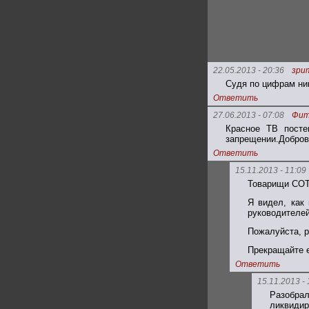
22.05.2013 - 20:36
зри
Судя по цифрам ник
Ответить
27.06.2013 - 07:08
Фит
Красное ТВ посте
запрещении.Добров
Ответить
15.11.2013 - 11:09
Товарищи СОТ
Я видел, как
руководителей
Пожалуйста, р
Прекращайте 
Ответить
15.11.2013 - 
Разобрал
ликвидир