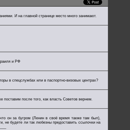
ниями. И на главной странице место много занимают.
зраиля и РФ
оры в спецслужбах или в паспортно-визовых центрах?
ке поставим после того, как власть Советов вернем.
 что он за бугром (Ленин в своё время также там был),
тати, не будете ли так любезны предоставить ссылочки на
____