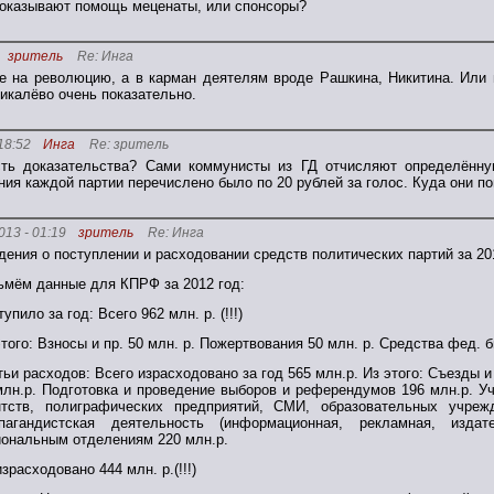
й оказывают помощь меценаты, или спонсоры?
зритель
Re: Инга
не на революцию, а в карман деятелям вроде Рашкина, Никитина. Или
икалёво очень показательно.
18:52
Инга
Re: зритель
сть доказательства? Сами коммунисты из ГД отчисляют определённу
ния каждой партии перечислено было по 20 рублей за голос. Куда они п
013 - 01:19
зритель
Re: Инга
дения о поступлении и расходовании средств политических партий за 20
ьмём данные для КПРФ за 2012 год:
упило за год: Всего 962 млн. р. (!!!)
этого: Взносы и пр. 50 млн. р. Пожертвования 50 млн. р. Средства фед. 
тьи расходов: Всего израсходовано за год 565 млн.р. Из этого: Съезды
млн.р. Подготовка и проведение выборов и референдумов 196 млн.р. 
нтств, полиграфических предприятий, СМИ, образовательных учреж
пагандистская деятельность (информационная, рекламная, изда
иональным отделениям 220 млн.р.
зрасходовано 444 млн. р.(!!!)