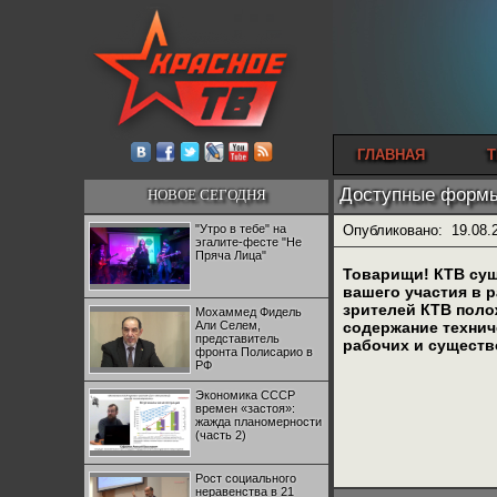
ГЛАВНАЯ
Т
Доступные формы
НОВОЕ СЕГОДНЯ
"Утро в тебе" на
Опубликовано:
19.08.
эгалите-фесте "Не
Пряча Лица"
Товарищи! КТВ сущ
вашего участия в 
зрителей КТВ поло
Мохаммед Фидель
Али Селем,
содержание технич
представитель
рабочих и существ
фронта Полисарио в
РФ
Экономика СССР
времен «застоя»:
жажда планомерности
(часть 2)
Рост социального
неравенства в 21