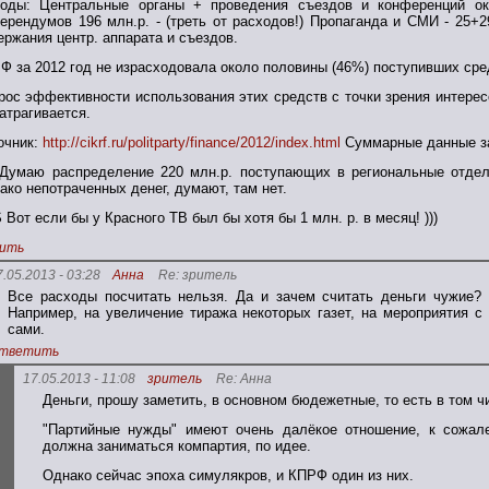
оды: Центральные органы + проведения съездов и конференций ок
ерендумов 196 млн.р. - (треть от расходов!) Пропаганда и СМИ - 25+
ержания центр. аппарата и съездов.
Ф за 2012 год не израсходовала около половины (46%) поступивших сре
рос эффективности использования этих средств с точки зрения интере
затрагивается.
очник:
http://cikrf.ru/politparty/finance/2012/index.html
Суммарные данные за
Думаю распределение 220 млн.р. поступающих в региональные отдел
ако непотраченных денег, думают, там нет.
 Вот если бы у Красного ТВ был бы хотя бы 1 млн. р. в месяц! )))
ить
7.05.2013 - 03:28
Анна
Re: зритель
Все расходы посчитать нельзя. Да и зачем считать деньги чужие?
Например, на увеличение тиража некоторых газет, на мероприятия с
сами.
тветить
17.05.2013 - 11:08
зритель
Re: Анна
Деньги, прошу заметить, в основном бюдежетные, то есть в том ч
"Партийные нужды" имеют очень далёкое отношение, к сожале
должна заниматься компартия, по идее.
Однако сейчас эпоха симулякров, и КПРФ один из них.