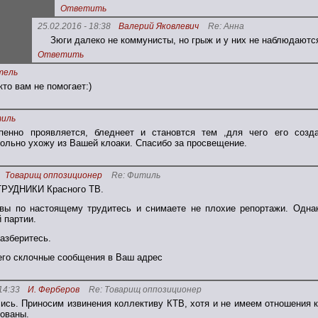
Ответить
25.02.2016 - 18:38
Валерий Яковлевич
Re: Анна
Зюги далеко не коммунисты, но грыж и у них не наблюдаютс
Ответить
тель
то вам не помогает:)
иль
пенно проявляется, бледнеет и становтся тем ,для чего его соз
ольно ухожу из Вашей клоаки. Спасибо за просвещение.
Товарищ оппозиционер
Re: Фитиль
РУДНИКИ Красного ТВ.
 вы по настоящему трудитесь и снимаете не плохие репортажи. Одна
 партии.
азберитесь.
его склочные сообщения в Ваш адрес
14:33
И. Ферберов
Re: Товарищ оппозиционер
ись. Приносим извинения коллективу КТВ, хотя и не имеем отношения 
ованы.