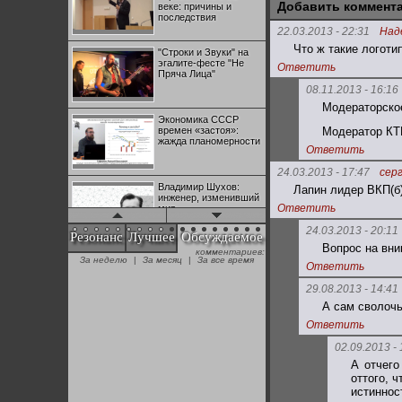
Добавить коммент
веке: причины и
последствия
22.03.2013 - 22:31
Над
Что ж такие логоти
"Строки и Звуки" на
эгалите-фесте "Не
Ответить
Пряча Лица"
08.11.2013 - 16:16
Модераторско
Экономика СССР
времен «застоя»:
Модератор КТ
жажда планомерности
Ответить
24.03.2013 - 17:47
сер
Владимир Шухов:
Лапин лидер ВКП(б)
инженер, изменивший
Ответить
мир
24.03.2013 - 20:11
Резонанс
Лучшее
Обсуждаемое
Вопрос на вни
комментариев:
"Аркадий Коц" на
За неделю
|
За месяц
|
За все время
эгалите-фесте "Не
Ответить
Пряча Лица"
29.08.2013 - 14:41
А сам сволочь
Контрапункты
Ответить
глобализации:
геополитэкономическ
02.09.2013 - 
ий анализ
А отчего
оттого, 
100 лет Ноябрьской
истиннос
революции в