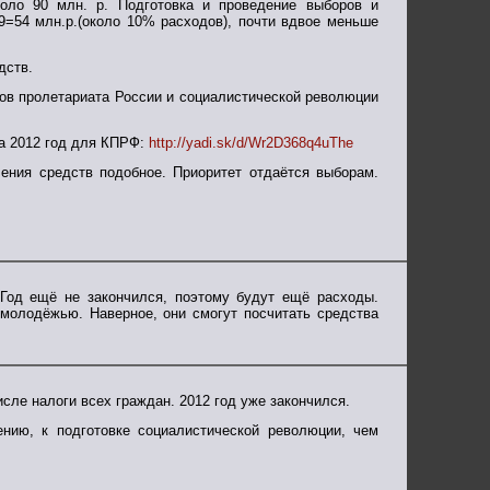
оло 90 млн. р. Подготовка и проведение выборов и
29=54 млн.р.(около 10% расходов), почти вдвое меньше
дств.
сов пролетариата России и социалистической революции
 2012 год для КПРФ:
http://yadi.sk/d/Wr2D368q4uThe
ения средств подобное. Приоритет отдаётся выборам.
 Год ещё не закончился, поэтому будут ещё расходы.
 молодёжью. Наверное, они смогут посчитать средства
исле налоги всех граждан. 2012 год уже закончился.
нию, к подготовке социалистической революции, чем