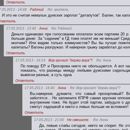
Ответить
7.05.2013 - 14:49
Рабочий
Re: зритель
И это не считая немалых думских зарплат "детапутов". Балин, так кап
тветить
17.05.2013 - 15:40
Анна
Re: Рабочий
Деньги одинаково при голосовании оплатили всем партиям 20 р. 
больше денег. За "сидение" в ГД тоже платят им не меньше! Сре
молчим? Или видим только коммунистов? Вы бы лучше поинтер
капиталы? Вагоны разгружал. И наверное грыжу заработал до коле
Ответить
17.05.2013 - 16:14
Вор кричит "держи вора"?
Re: Анна
По поводу ЕР и Прохорова никто не обольщается. А вот 
показать, что разницы между любыми думскими сидельцам
вывески разные, а суть одна
Ответить
17.05.2013 - 16:40
Анна
Re: Вор кричит "держи вора"?
Вы,наверное, думаете, что самый прозорливый? В
заботятся... Но запомните КПРФ самая крупная оппоз
внутренние тоже. Не будет этой партии, забудьте о д
сметут ладошкой и никто о левых больше не вспомнит!
Ответить
17.05.2013 - 21:00
Не смешите.
Re: Анна
Да, левые слабы сегодня, никто не спорит. Но эт
не левая. И разрушать её никому не нужно, всё 