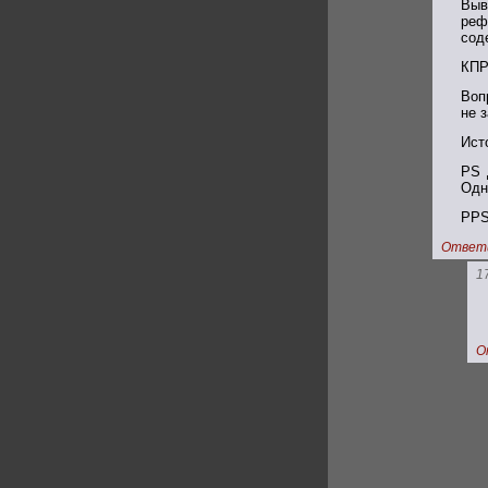
Выв
реф
сод
КПР
Воп
не 
Ист
PS 
Одн
PPS
Ответ
1
О