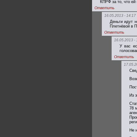
КПРФ за то, что е
Ответить
16.05.2013 - 14:17
Деньги идут 
Плетнёвой в П
Ответить
16.05.2013 - 
У вас е
голосова
Ответить
17.05.2
Све
Воз
Пост
Из 
Ста
78 
аге
Про
рег
Не и