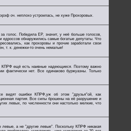
ээрэф оч. неплохо устроилась, не хуже Прохоровых.
за голос. Победила ЕР, значит, у неё больше голосов,
ди едроссов обнаружились самые богатые депутаты. Что
есовались, как прохоровы и прочие заработали свои
н, т. к. денежки-то очень немалые!
на КПРФ ещё есть наивные надеющиеся. Поэтому важно
и фактически нет. Все одинаково буржуазны. Только
се видят ошибки КПРФ,уж об этом "друзья"ой, как
иционная партия. Все силы брошены на её разрушение и
ругих левых, по численности они настолько мелкие, что
о левые, а не "другие левые". Поскольку КПРФ никакая
что требовалось уничтожить, уже уничтожил за 20 лет