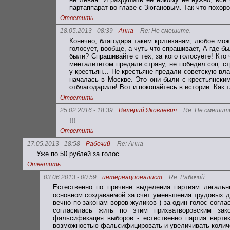
партаппарат во главе с Зюгановым. Так что похоро
Ответить
18.05.2013 - 08:39
Анна
Re: Не смешите.
Конечно, благодаря таким критиканам, любое можн
голосует, вообще, а чуть что спрашивает, А где б
были? Спрашивайте с тех, за кого голосуете! Кто
менталитетом предали страну, не победил соц. ст
у крестьян... Не крестьяне предали советскую вл
началась в Москве. Это они были с крестьянским
отблагодарили! Вот и покопайтесь в истории. Как 
Ответить
25.02.2016 - 18:39
Валерий Яковлевич
Re: Не смешит
!!!
Ответить
17.05.2013 - 18:58
Рабочий
Re: Анна
Уже по 50 рублей за голос.
Ответить
03.06.2013 - 00:59
интернационалист
Re: Рабочий
Естественно по причине выделения партиям легальн
основном создаваемой за счет уменьшения трудовых 
вечно по законам воров-жуликов ) за один голос согл
согласилась жить по этим прихватворовским зак
фальсификация выборов - естественно партия вертик
возможностью фальсифицировать и увеличивать колич