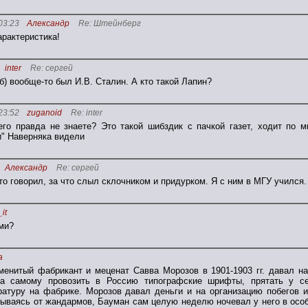
03:23
Александр
Re: Штейнберг
арактеристика!
inter
Re: сергей
) вообще-то был И.В. Сталин. А кто такой Лапин?
23:52
zuganoid
Re: inter
го правда не знаете? Это такой шибздик с пачкой газет, ходит по 
" Наверняка видели
Александр
Re: сергей
то говорил, за что слыл склочником и придурком. Я с ним в МГУ учился.
it
ами?
а
менитый фабрикант и меценат Савва Морозов в 1901-1903 гг. давал н
ва самому провозить в Россию типографские шрифты, прятать у с
атуру на фабрике. Морозов давал деньги и на организацию побегов и
крываясь от жандармов, Бауман сам целую неделю ночевал у него в осо