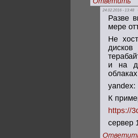
Ответить
24.02.2016 - 13:48
Разве в
мере от
Не хост
дисков
терабай
и на д
облаках 
yandex:
К приме
https://3
сервер 1
Ответит