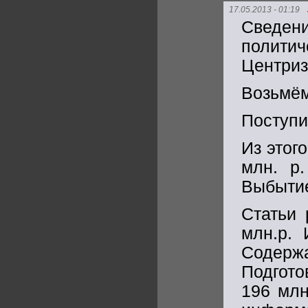
17.05.2013 - 01:19
Сведени
полити
Центриз
Возьмём
Поступил
Из этог
млн. р.
Выбытие
Статьи 
млн.р. 
Содерж
Подгото
196 млн