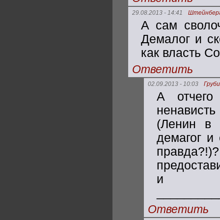
29.08.2013 - 14:41
Штейнбер
А сам своло
Демалог и ск
как власть С
Ответить
02.09.2013 - 10:03
Груби
А отчего
ненависть
(Ленин в 
демагог и 
правда?!
предостави
и 
_________
Ответить