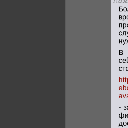
24.02.20
Бо
вр
пр
сл
ну
В 
се
ст
ht
eb
av
- 
фи
до