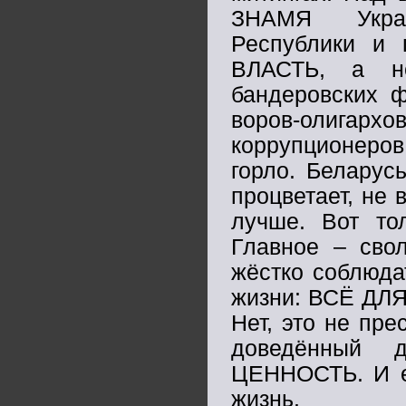
ЗНАМЯ Украи
Республики и 
ВЛАСТЬ, а не
бандеровских ф
воров-олигар
коррупционеров
горло. Беларус
процветает, не 
лучше. Вот то
Главное – свол
жёстко соблюда
жизни: ВСЁ ДЛ
Нет, это не пре
доведённый 
ЦЕННОСТЬ. И ес
жизнь.