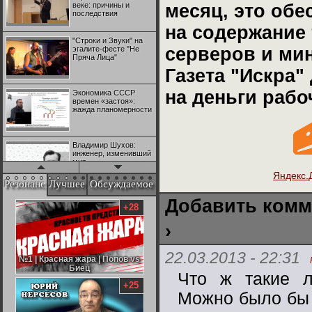
веке: причины и
месяц, это об
последствия
на содержание 
"Строки и Звуки" на
серверов и ми
эгалите-фесте "Не
Пряча Лица"
Газета "Искра"
на деньги рабо
Экономика СССР
времен «застоя»:
жажда планомерности
Владимир Шухов:
инженер, изменивший
мир
Яндекс.
Резонанс
Лучшее
Обсуждаемое
"Аркадий Коц" на
Добавить комм
эгалите-фесте "Не
+28
Пряча Лица"
›
Контрапункты
22.03.2013 - 22:31
глобализации:
№1 | Красная жара | Попов vs
№1 | Красная жара | Попов vs
геополитэкономическ
Биец
Биец
Что ж такие л
ий анализ
+25
Можно было бы 
100 лет Ноябрьской
революции в