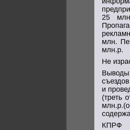
информ
предпр
25 млн
Пропага
реклам
млн. Пе
млн.р.
Не израс
Выводы
съездов
и прове
(треть 
млн.р.(
содержа
КПРФ з