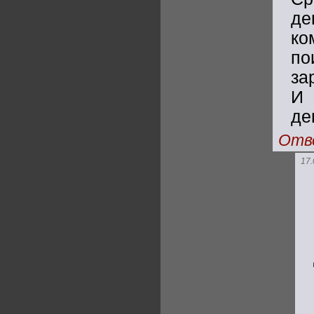
де
к
по
за
И 
де
Отв
17.