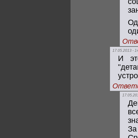
со
за
Од
од
Отв
17.05.2013 - 1
И эт
"дет
устро
Ответ
17.05.20
Де
вс
зн
За
Ср