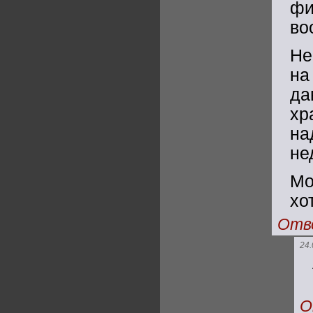
фи
во
Не
на
да
хр
на
не
Мо
хо
Отв
24.
О