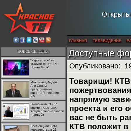
Открытый
ГЛАВНАЯ
ТЕЛЕВИДЕНИЕ
Р
Доступные фо
НОВОЕ СЕГОДНЯ
"Утро в тебе" на
эгалите-фесте "Не
Опубликовано:
1
Пряча Лица"
Товарищи! КТВ 
Мохаммед Фидель
Али Селем,
пожертвования
представитель
фронта Полисарио в
РФ
напрямую завис
Экономика СССР
проекта и его
времен «застоя»:
жажда планомерности
(часть 2)
вас не быть р
КТВ положит в 
Рост социального
неравенства в 21