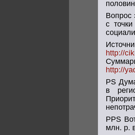
половин
Вопрос 
с точки
социали
Источни
http://ci
Сумма
http://y
PS Дума
в реги
Приор
непотра
PPS Вот
млн. р. 