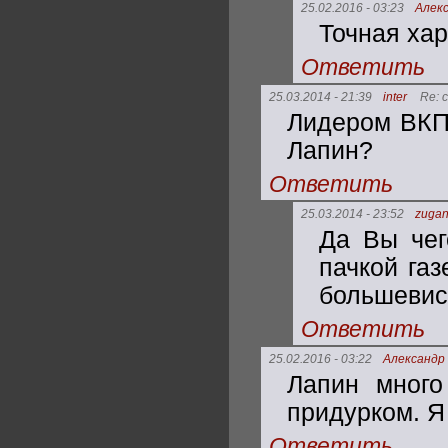
25.02.2016 - 03:23
Алек
Точная хар
Ответить
25.03.2014 - 21:39
inter
Re: 
Лидером ВКП(
Лапин?
Ответить
25.03.2014 - 23:52
zugan
Да Вы чег
пачкой газ
большевис
Ответить
25.02.2016 - 03:22
Александр
Лапин много
придурком. Я
Ответить