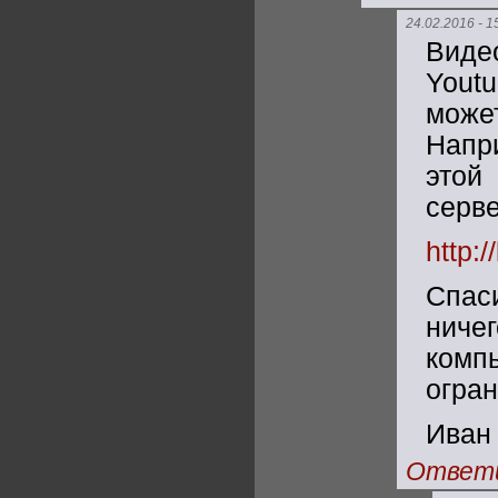
24.02.2016 - 1
Виде
Yout
може
Напри
этой
серве
http:
Спас
ниче
комп
огран
Иван
Ответ