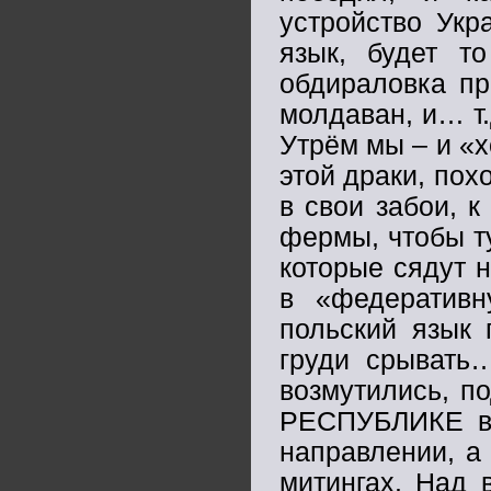
устройство Укр
язык, будет т
обдираловка пр
молдаван, и… т.
Утрём мы – и «х
этой драки, по
в свои забои, к
фермы, чтобы т
которые сядут 
в «федератив
польский язык 
груди срывать…
возмутились, п
РЕСПУБЛИКЕ в
направлении, а 
митингах. Над 