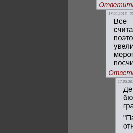
Ответит
17.05.2013 - 0
Все 
счит
поэт
увел
меро
посчи
Ответ
17.05.20
Де
бю
гр
"П
от