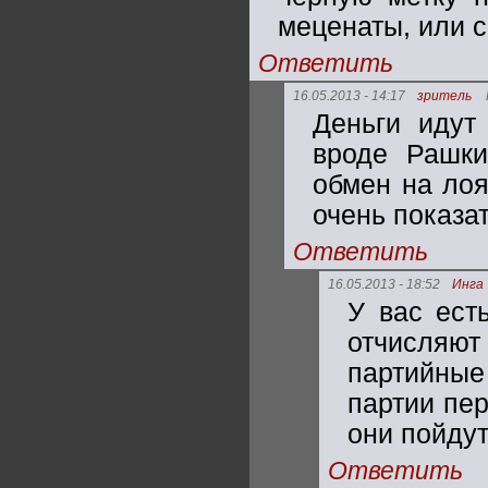
меценаты, или 
Ответить
16.05.2013 - 14:17
зритель
Деньги идут
вроде Рашки
обмен на лоя
очень показа
Ответить
16.05.2013 - 18:52
Инга
У вас ест
отчисля
партийные
партии пер
они пойду
Ответить