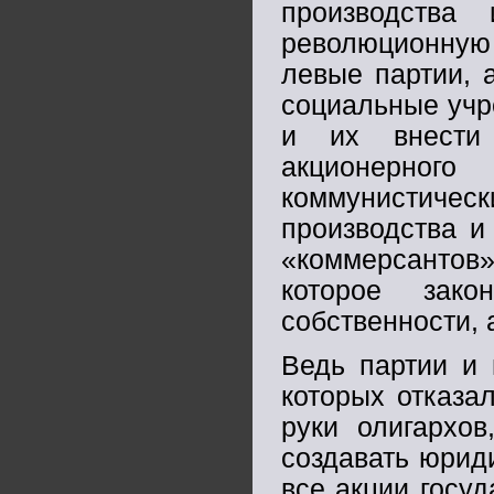
производства
революционную
левые партии, 
социальные учр
и их внести 
акционерно
коммунистичес
производства и
«коммерсантов»
которое зак
собственности,
Ведь партии и 
которых отказал
руки олигархо
создавать юрид
все акции госуд