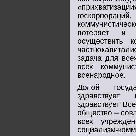
«прихватизации
госкорпораций.
коммунистичес
потеряет и о
осуществить к
частнокапитал
задача для все
всех коммуни
всенародное.
Долой госуда
здравствует 
здравствует Вс
общество – сов
всех учрежде
социализм-комм