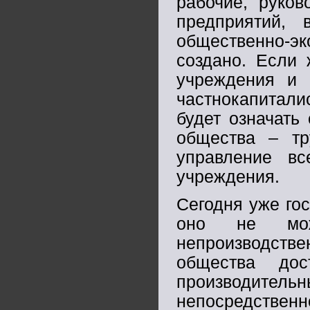
рабочие, руков
предприятий, 
общественно-
создано. Если 
учреждения и 
частнокапиталис
будет означать
общества – тр
управление вс
учреждения.
Сегодня уже го
оно не може
непроизводст
общества дос
производи
непосредственн