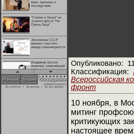
веке: причины и
последствия
"Строки и Звуки" на
эгалите-фесте "Не
Пряча Лица"
Экономика СССР
времен «застоя»:
жажда планомерности
Опубликовано:
1
Владимир Шухов:
инженер, изменивший
мир
Классификация:
Всероссийская к
Резонанс
Лучшее
Обсуждаемое
комментариев:
"Аркадий Коц" на
фронт
За неделю
|
За месяц
|
За все время
эгалите-фесте "Не
Пряча Лица"
10 ноября, в М
Контрапункты
митинг профсоюз
глобализации:
геополитэкономическ
ий анализ
критикующих зак
настоящее врем
100 лет Ноябрьской
революции в