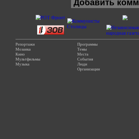
Добавить комм
Репортажи
Программы
Мозаика
Темы
Кино
Места
Мультфильмы
События
Музыка
Люди
Организации