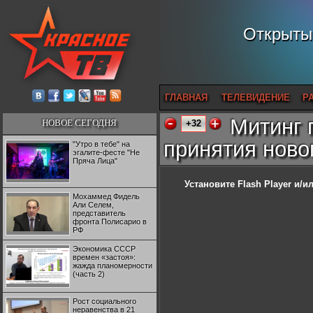
Открытый
ГЛАВНАЯ
ТЕЛЕВИДЕНИЕ
Р
Митинг 
НОВОЕ СЕГОДНЯ
+32
принятия ново
"Утро в тебе" на
эгалите-фесте "Не
Пряча Лица"
Установите Flash Player
и/ил
Мохаммед Фидель
Али Селем,
представитель
фронта Полисарио в
РФ
Экономика СССР
времен «застоя»:
жажда планомерности
(часть 2)
Рост социального
неравенства в 21