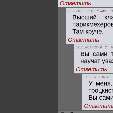
Ответить
12.11.2012 - 19:47
Хендар
R
Высший кл
парикмехеро
Там круче.
Ответить
12.11.2012 - 22:08
С.
R
Вы сами т
научат ува
Ответить
14.11.2012 - 07:41
У меня,
троцкис
Вы сами
Ответит