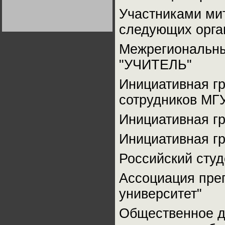
Германии:
Участниками мит
парламентская
демократия или
диктатура
следующих орган
пролетариата?
Деятельность
Хрущёва в 50-е годы.
Владимир Соловейчик
Межрегиональны
"УЧИТЕЛЬ"
Какова цена победы
СССР в Великой
Отечественной? Олег
Инициативная гр
Двуреченский о
потерянной
сотрудников МГ
революционности
Инициативная г
Инициативная г
Российский студ
Ассоциация пре
университет"
Общественное д