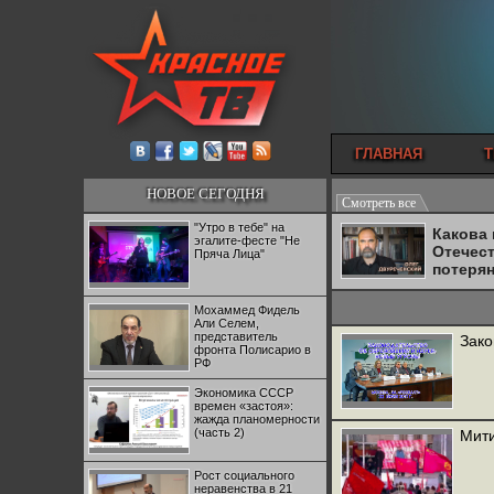
ГЛАВНАЯ
Т
НОВОЕ СЕГОДНЯ
Смотреть все
"Утро в тебе" на
Какова
эгалите-фесте "Не
Отечес
Пряча Лица"
потеря
Мохаммед Фидель
Али Селем,
представитель
Зако
фронта Полисарио в
РФ
Экономика СССР
времен «застоя»:
жажда планомерности
(часть 2)
Мити
Рост социального
неравенства в 21