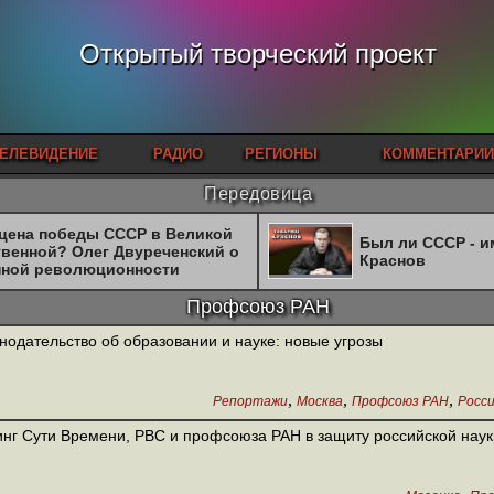
Открытый творческий проект
ЕЛЕВИДЕНИЕ
РАДИО
РЕГИОНЫ
КОММЕНТАРИИ
Передовица
 цена победы СССР в Великой
Был ли СССР - 
твенной? Олег Двуреченский о
Краснов
нной революционности
Профсоюз РАН
нодательство об образовании и науке: новые угрозы
,
,
,
Репортажи
Москва
Профсоюз РАН
Росс
нг Сути Времени, РВС и профсоюза РАН в защиту российской наук