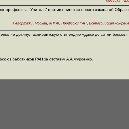
,
Мозаика
Про
нг профсоюза "Учитель" против принятия нового закона об Образ
,
,
,
,
Репортажи
Москва
КПРФ
Профсоюз РАН
Всероссийская конфед
енко не дотянул аспирантскую стипендию «даже до сотни баксов»
союз работников РАН за отставку А.А.Фурсенко.