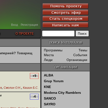
Вход
Регистрация
О ПРОЕКТЕ
ПОИСК МАТЕРИАЛОВ
Программы
Темы
империей? Товарищ
Места
События
Люди
Организации
ОРГАНИЗАЦИИ
ALBA
+9
Grup Yorum
KNE
,
,
ия
Смолин О.Н.
Кашин Б.С.
Modena City Ramblers
и
-4
SANCO
SAYRO