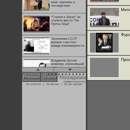
веке: причины и
последствия
Мити
"Строки и Звуки" на
эгалите-фесте "Не
Пряча Лица"
Фурс
Экономика СССР
времен «застоя»:
жажда планомерности
Проф
Владимир Шухов:
инженер, изменивший
мир
Резонанс
Лучшее
Обсуждаемое
комментариев:
"Аркадий Коц" на
За неделю
|
За месяц
|
За все время
эгалите-фесте "Не
Пряча Лица"
Контрапункты
глобализации:
геополитэкономическ
ий анализ
100 лет Ноябрьской
революции в