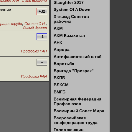
,
фсоюз РАН
Суть Времени
Slaughter 2017
System Of A Down
овании
+32
X съезд Советов
рабочих
,
,
ерация труда
Смолин О.Н.
Левый фронт
АКМ
АКМ Казахстан
-1
АНК
Аврора
Профсоюз РАН
Антифашистский штаб
--
Боротьба
Бригада "Призрак"
Профсоюз РАН
ВКПБ
ВЛКСМ
ВМГБ
Всемирная Федерация
Профсоюзов
Всемирный Совет Мира
Всероссийская
конфедерация труда
Голос женщин