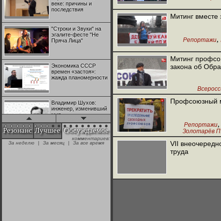
веке: причины и
последствия
Митинг вместе 
"Строки и Звуки" на
эгалите-фесте "Не
,
Репортажи
Пряча Лица"
Митинг профсою
Экономика СССР
закона об Обр
времен «застоя»:
жажда планомерности
Всеросс
Профсоюзный м
Владимир Шухов:
инженер, изменивший
мир
Репортажи
Резонанс
Лучшее
Обсуждаемое
Золотарёв П.
комментариев:
"Аркадий Коц" на
VII внеочеред
За неделю
|
За месяц
|
За все время
эгалите-фесте "Не
труда
Пряча Лица"
Контрапункты
глобализации:
геополитэкономическ
ий анализ
100 лет Ноябрьской
революции в