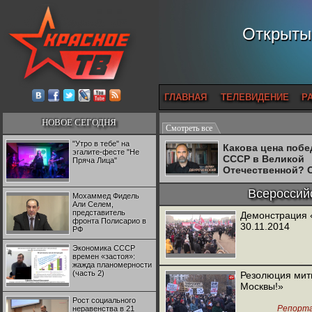
Открытый
ГЛАВНАЯ
ТЕЛЕВИДЕНИЕ
Р
НОВОЕ СЕГОДНЯ
Смотреть все
"Утро в тебе" на
Какова цена поб
эгалите-фесте "Не
СССР в Великой
Пряча Лица"
Отечественной? 
Двуреченский о
потерянной
Всероссий
Мохаммед Фидель
революционност
Али Селем,
представитель
Демонстрация 
фронта Полисарио в
30.11.2014
РФ
Экономика СССР
времен «застоя»:
жажда планомерности
Объединённ
(часть 2)
Резолюция мит
Москвы!»
Рост социального
Репорт
неравенства в 21