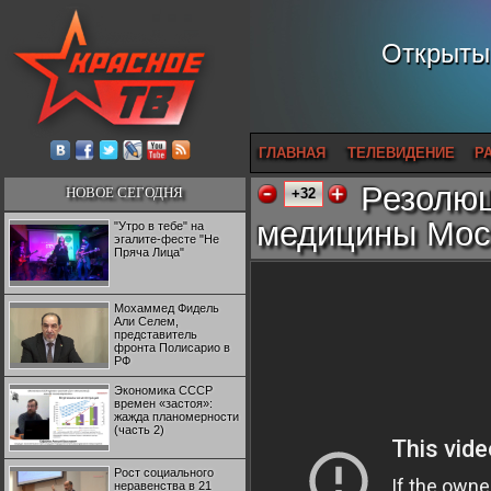
Открытый
ГЛАВНАЯ
ТЕЛЕВИДЕНИЕ
Р
Резолюц
НОВОЕ СЕГОДНЯ
+32
медицины Мос
"Утро в тебе" на
эгалите-фесте "Не
Пряча Лица"
Мохаммед Фидель
Али Селем,
представитель
фронта Полисарио в
РФ
Экономика СССР
времен «застоя»:
жажда планомерности
(часть 2)
Рост социального
неравенства в 21