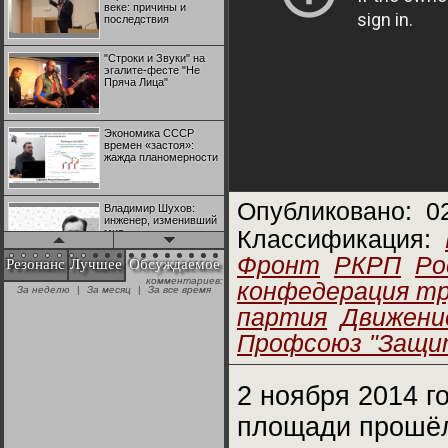
веке: причины и
последствия
"Строки и Звуки" на
эгалите-фесте "Не
Пряча Лица"
Экономика СССР
времен «застоя»:
жажда планомерности
Опубликовано:
0
Владимир Шухов:
инженер, изменивший
мир
Классификация:
Фронт
РКРП
Ро
Резонанс
Лучшее
Обсуждаемое
комментариев:
"Аркадий Коц" на
конфедерация т
За неделю
|
За месяц
|
За все время
эгалите-фесте "Не
Пряча Лица"
партия
Движени
Профсоюз "Защи
Контрапункты
глобализации:
геополитэкономическ
2 ноября 2014 г
ий анализ
площади прошёл
100 лет Ноябрьской
революции в