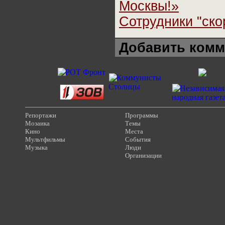
Москвы!»
Сотрудники "ско
Добавить комм
Репортажи
Программы
Мозаика
Темы
Кино
Места
Мультфильмы
События
Музыка
Люди
Организации