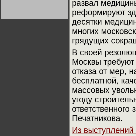
развал медицин
Германии:
парламентская
реформируют зд
демократия или
диктатура
пролетариата?
Деятельность
десятки медици
Хрущёва в 50-е годы.
Владимир Соловейчик
многих московск
грядущих сокра
Какова цена победы
СССР в Великой
Отечественной? Олег
В своей резолюц
Двуреченский о
потерянной
революционности
Москвы требуют 
отказа от мер, 
бесплатной, кач
массовых уволь
угоду строитель
ответственного 
Печатникова.
Из выступлений