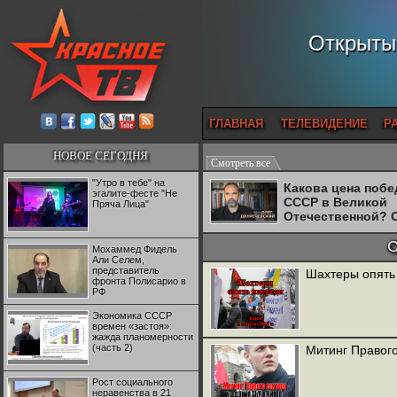
Открытый
ГЛАВНАЯ
ТЕЛЕВИДЕНИЕ
Р
НОВОЕ СЕГОДНЯ
Смотреть все
"Утро в тебе" на
Какова цена поб
эгалите-фесте "Не
СССР в Великой
Пряча Лица"
Отечественной? 
Двуреченский о
потерянной
С
Мохаммед Фидель
революционност
Али Селем,
представитель
Шахтеры опять 
фронта Полисарио в
РФ
Экономика СССР
времен «застоя»:
жажда планомерности
(часть 2)
Митинг Правого
Рост социального
неравенства в 21