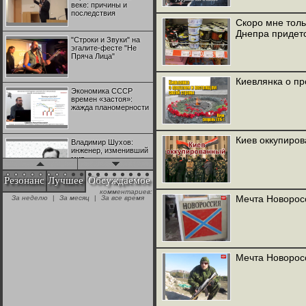
веке: причины и
последствия
Скоро мне тольк
Днепра придет
"Строки и Звуки" на
эгалите-фесте "Не
Пряча Лица"
Киевлянка о п
Экономика СССР
времен «застоя»:
жажда планомерности
Киев оккупиро
Владимир Шухов:
инженер, изменивший
мир
Резонанс
Лучшее
Обсуждаемое
комментариев:
"Аркадий Коц" на
Мечта Новоросс
За неделю
|
За месяц
|
За все время
эгалите-фесте "Не
Пряча Лица"
Контрапункты
глобализации:
Мечта Новоросс
геополитэкономическ
ий анализ
100 лет Ноябрьской
революции в