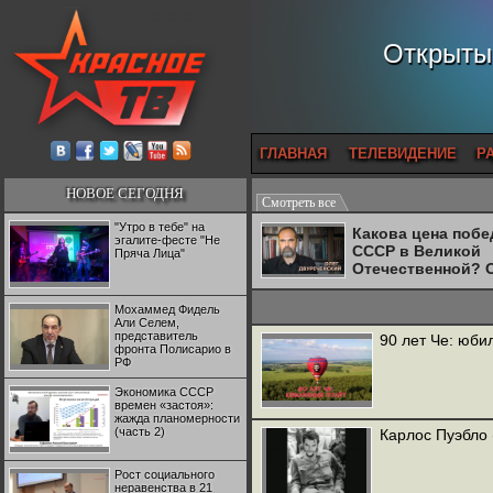
Открытый
ГЛАВНАЯ
ТЕЛЕВИДЕНИЕ
Р
НОВОЕ СЕГОДНЯ
Смотреть все
"Утро в тебе" на
Какова цена поб
эгалите-фесте "Не
СССР в Великой
Пряча Лица"
Отечественной? 
Двуреченский о
потерянной
Мохаммед Фидель
революционност
Али Селем,
представитель
90 лет Че: юби
фронта Полисарио в
РФ
Экономика СССР
времен «застоя»:
жажда планомерности
(часть 2)
Карлос Пуэбло 
Рост социального
неравенства в 21