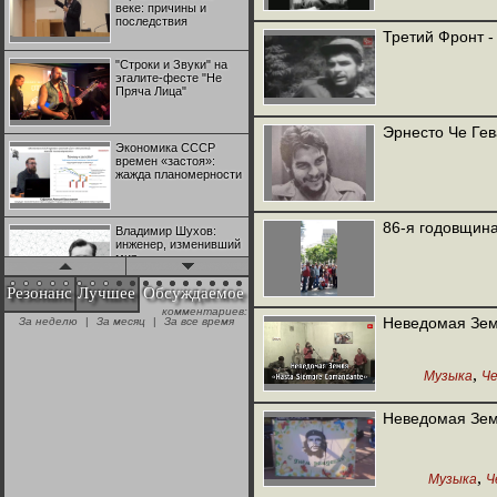
веке: причины и
последствия
Третий Фронт -
"Строки и Звуки" на
эгалите-фесте "Не
Пряча Лица"
Эрнесто Че Ге
Экономика СССР
времен «застоя»:
жажда планомерности
86-я годовщина
Владимир Шухов:
инженер, изменивший
мир
Резонанс
Лучшее
Обсуждаемое
комментариев:
"Аркадий Коц" на
Неведомая Зем
За неделю
|
За месяц
|
За все время
эгалите-фесте "Не
Пряча Лица"
,
Музыка
Че
Контрапункты
глобализации:
Неведомая Зем
геополитэкономическ
ий анализ
,
Музыка
Ч
100 лет Ноябрьской
революции в