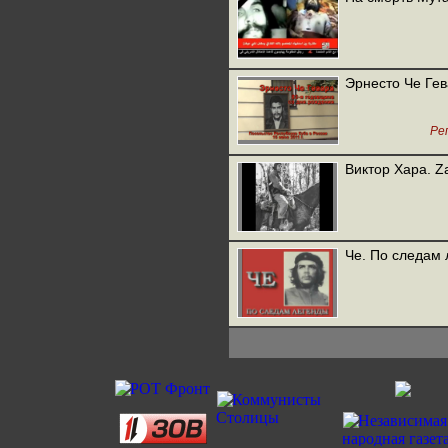
Эрнесто Че Гев
Ре
Виктор Хара. Z
Че. По следам