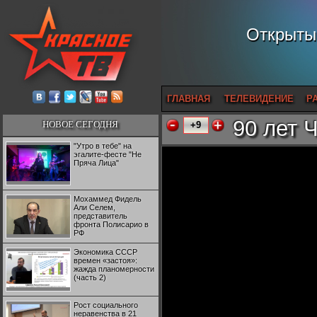
Открытый
ГЛАВНАЯ
ТЕЛЕВИДЕНИЕ
Р
90 лет 
НОВОЕ СЕГОДНЯ
+9
"Утро в тебе" на
эгалите-фесте "Не
Пряча Лица"
Мохаммед Фидель
Али Селем,
представитель
фронта Полисарио в
РФ
Экономика СССР
времен «застоя»:
жажда планомерности
(часть 2)
Рост социального
неравенства в 21