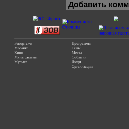
Добавить комм
Репортажи
Программы
Мозаика
Темы
Кино
Места
Мультфильмы
События
Музыка
Люди
Организации