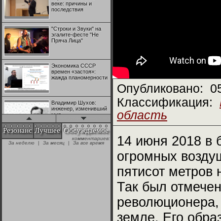
веке: причины и
последствия
"Строки и Звуки" на
эгалите-фесте "Не
Пряча Лица"
Экономика СССР
времен «застоя»:
жажда планомерности
Опубликовано:
0
Классификация:
Владимир Шухов:
инженер, изменивший
область
мир
Резонанс
Лучшее
Обсуждаемое
14 июня 2018 в 
комментариев:
"Аркадий Коц" на
За неделю
|
За месяц
|
За все время
эгалите-фесте "Не
Пряча Лица"
огромных возду
пятисот метров
Контрапункты
глобализации:
Так был отмечен
геополитэкономическ
ий анализ
революционера,
земле. Его обра
100 лет Ноябрьской
революции в