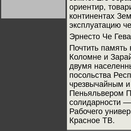
Германии:
ориентир, товар
парламентская
демократия или
диктатура
континентах Зем
пролетариата?
Деятельность
Хрущёва в 50-е годы.
эксплуатацию че
Владимир Соловейчик
Эрнесто Че Гева
Какова цена победы
СССР в Великой
Почтить память
Отечественной? Олег
Двуреченский о
потерянной
Коломне и Зарай
революционности
двумя населенн
посольства Респ
чрезвычайным и
Пеньяльвером П
солидарности —
Рабочего универ
Красное ТВ.