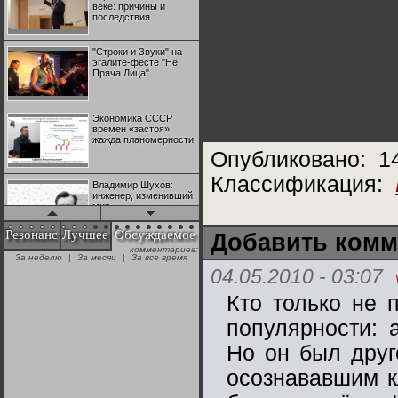
веке: причины и
последствия
"Строки и Звуки" на
эгалите-фесте "Не
Пряча Лица"
Экономика СССР
времен «застоя»:
жажда планомерности
Опубликовано:
1
Классификация:
Владимир Шухов:
инженер, изменивший
мир
Резонанс
Лучшее
Обсуждаемое
Добавить комм
комментариев:
"Аркадий Коц" на
За неделю
|
За месяц
|
За все время
эгалите-фесте "Не
04.05.2010 - 03:07
Пряча Лица"
Кто только не 
Контрапункты
популярности: 
глобализации:
геополитэкономическ
Но он был друг
ий анализ
осознававшим к
100 лет Ноябрьской
революции в