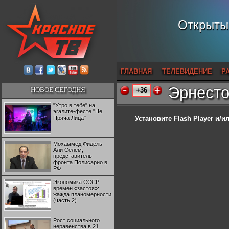
Открытый
ГЛАВНАЯ
ТЕЛЕВИДЕНИЕ
Р
Эрнесто
НОВОЕ СЕГОДНЯ
+36
"Утро в тебе" на
эгалите-фесте "Не
Пряча Лица"
Установите Flash Player
и/ил
Мохаммед Фидель
Али Селем,
представитель
фронта Полисарио в
РФ
Экономика СССР
времен «застоя»:
жажда планомерности
(часть 2)
Рост социального
неравенства в 21