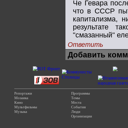
Че Гевара посл
что в СССР пыт
капитализма, н
результате так
"смазанный" ел
Ответить
Добавить комм
Репортажи
Программы
Мозаика
Темы
Кино
Места
Мультфильмы
События
Музыка
Люди
Организации