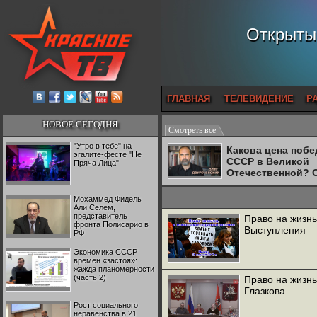
Открытый
ГЛАВНАЯ
ТЕЛЕВИДЕНИЕ
Р
НОВОЕ СЕГОДНЯ
Смотреть все
"Утро в тебе" на
Какова цена поб
эгалите-фесте "Не
СССР в Великой
Пряча Лица"
Отечественной? 
Двуреченский о
потерянной
Мохаммед Фидель
революционност
Али Селем,
представитель
Право на жизнь
фронта Полисарио в
Выступления
РФ
Экономика СССР
времен «застоя»:
жажда планомерности
(часть 2)
Право на жизнь
Глазкова
Рост социального
неравенства в 21