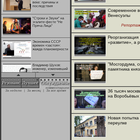
веке: причины и
последствия
Современное в
Венесуэлы
"Строки и Звуки" на
эгалите-фесте "Не
Репорта
Пряча Лица"
Реорганизация
Экономика СССР
«развитие», а р
времен «застоя»:
жажда планомерности
"Мосгордума, с
Владимир Шухов:
памятника кня
инженер, изменивший
мир
Резонанс
Лучшее
Обсуждаемое
комментариев:
"Аркадий Коц" на
36 тысяч москв
За неделю
|
За месяц
|
За все время
эгалите-фесте "Не
на Воробьёвых
Пряча Лица"
Контрапункты
глобализации:
Новая попытка
геополитэкономическ
переулке
ий анализ
100 лет Ноябрьской
революции в