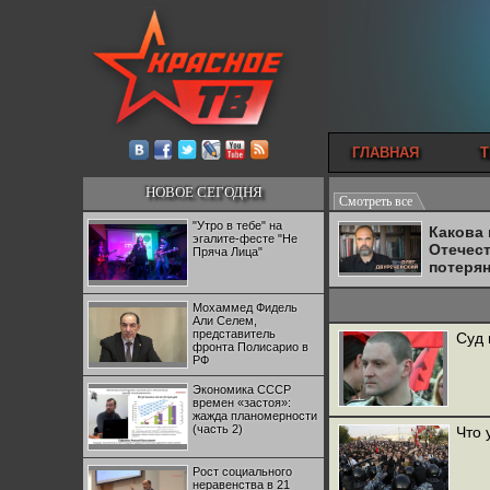
ГЛАВНАЯ
Т
НОВОЕ СЕГОДНЯ
Смотреть все
"Утро в тебе" на
Какова
эгалите-фесте "Не
Отечес
Пряча Лица"
потеря
Мохаммед Фидель
Али Селем,
представитель
Суд 
фронта Полисарио в
РФ
Экономика СССР
времен «застоя»:
жажда планомерности
(часть 2)
Что 
Рост социального
неравенства в 21