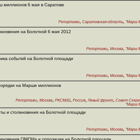
 миллионов 6 мая в Саратове
,
,
Репортажи
Саратовская область
"Марш М
кновения на Болотной 6 мая 2012
,
,
Репортажи
Москва
"Марш М
ика событий на Болотной площади
,
,
Репортажи
Москва
"Марш М
порядки на Марше миллионов
,
,
,
,
,
Репортажи
Москва
РКСМ(б)
Россия
Левый фронт
Совет Секре
"Марш М
ты и столкновения на Болотной площади
,
,
Репортажи
Москва
"Марш М
кновения ОМОНа и оппозиции на Болотной площади