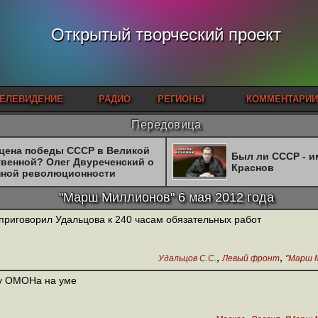
Открытый творческий проект
ЕЛЕВИДЕНИЕ
РАДИО
РЕГИОНЫ
КОММЕНТАРИИ
Передовица
 цена победы СССР в Великой
Был ли СССР - 
твенной? Олег Двуреченский о
Краснов
нной революционности
"Марш Миллионов" 6 мая 2012 года
приговорил Удальцова к 240 часам обязательных работ
,
,
Удальцов С.С.
Левый фронт
"Марш М
у ОМОНа на уме