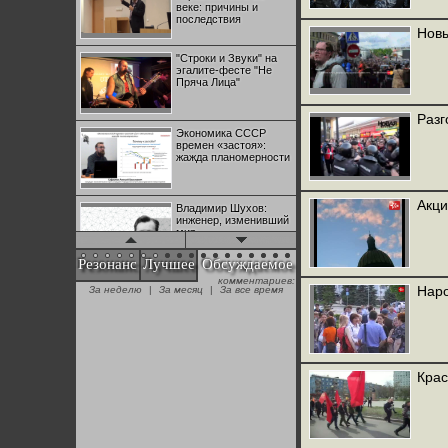
веке: причины и
последствия
Новы
"Строки и Звуки" на
эгалите-фесте "Не
Пряча Лица"
Разг
Экономика СССР
времен «застоя»:
жажда планомерности
Акци
Владимир Шухов:
инженер, изменивший
мир
Резонанс
Лучшее
Обсуждаемое
комментариев:
"Аркадий Коц" на
Наро
За неделю
|
За месяц
|
За все время
эгалите-фесте "Не
Пряча Лица"
Контрапункты
глобализации:
Крас
геополитэкономическ
ий анализ
100 лет Ноябрьской
революции в