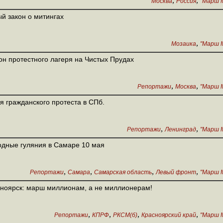
,
,
Москва
Россия
"Марш М
й закон о митингах
,
Мозаика
"Марш М
он протестного лагеря на Чистых Прудах
,
,
Репортажи
Москва
"Марш М
я гражданского протеста в СПб.
,
,
Репортажи
Ленинград
"Марш М
дные гуляния в Самаре 10 мая
,
,
,
,
Репортажи
Самара
Самарская область
Левый фронт
"Марш М
ноярск: марш миллионам, а не миллионерам!
,
,
,
,
Репортажи
КПРФ
РКСМ(б)
Красноярский край
"Марш М