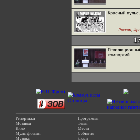
Красный пульс,
,
Россия
Ир
1
Революционный
компартий
Репортажи
Программы
Мозаика
Темы
Кино
Места
Мультфильмы
События
Музыка
Люди