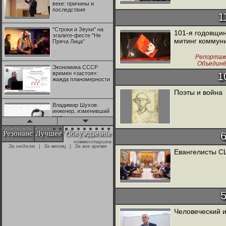
веке: причины и
последствия
1
"Строки и Звуки" на
101-я годовщин
эгалите-фесте "Не
митинг коммуни
Пряча Лица"
Репортаж
Объединё
Экономика СССР
времен «застоя»:
1
жажда планомерности
Поэты и война
Владимир Шухов:
инженер, изменивший
мир
Резонанс
Лучшее
Обсуждаемое
комментариев:
"Аркадий Коц" на
За неделю
|
За месяц
|
За все время
эгалите-фесте "Не
Евангелисты С
Пряча Лица"
Контрапункты
глобализации:
геополитэкономическ
ий анализ
Человеческий 
100 лет Ноябрьской
революции в