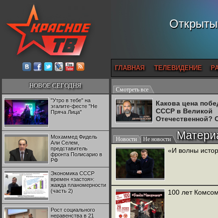
Открытый
ГЛАВНАЯ
ТЕЛЕВИДЕНИЕ
Р
НОВОЕ СЕГОДНЯ
Смотреть все
"Утро в тебе" на
Какова цена поб
эгалите-фесте "Не
СССР в Великой
Пряча Лица"
Отечественной? 
Двуреченский о
Матери
потерянной
Мохаммед Фидель
Новости
Не новости
революционност
Али Селем,
представитель
«И волны исто
фронта Полисарио в
РФ
Экономика СССР
времен «застоя»:
жажда планомерности
(часть 2)
100 лет Комсом
Рост социального
неравенства в 21