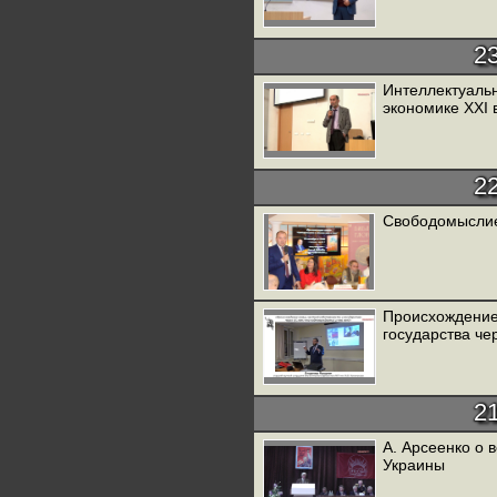
2
Интеллектуальн
экономике XXI 
2
Свободомыслие
Происхождение 
государства че
2
А. Арсеенко о 
Украины