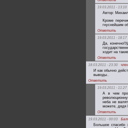
Ответить
19.03.2011 - 13:10
Автор: Михаил
Кроме перечи
гнуснейшим об
Ответить
19.03.2011 - 18:17
Да, конечно!
государствен
ходит на таки
Ответить
18.03.2011 - 23:30
чле
И как обычно дейс
выводы..
Ответить
19.03.2011 - 11:27
А в чем про
революционну
неба не валя
можете, дядя П
Ответить
19.03.2011 - 00:03
Бал
Большое спасибо з