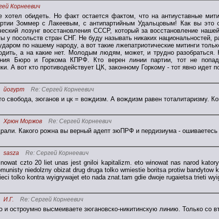
гей Корнеевич
не хотел обидеть. Но факт остается фактом, что на антиуставные ми
ртии Зоммер с Лакеевым, с антипартийным Удальцовым! Как вы это 
ческий лозунг восстановления СССР, который за восстановление наше
ы у посольств стран СНГ. Не буду называть никаких национальностей, ра
даром по нашему народу, а вот такие лжепатриотические митинги только
ходить, а на какие нет. Молодым людям, может, и трудно разобраться
ния Бюро и Горкома КПРФ. Кто верен линии партии, тот не попадё
ки. А вот кто противодействует ЦК, законному Горкому - тот явно идет п
йогурт
Re: Сергей Корнеевич
то свобода, зюганов и цк = вождизм. А вождизм равен тоталитаризму. 
Хрюн Моржов
Re: Сергей Корнеевич
рали. Какого рожна вы верный адепт зюПРФ и пердизиума - ошиваетесь н
sasza
Re: Сергей Корнеевич
nowat czto 20 liet unas jest gniloi kapitalizm. eto winowat nas narod katory
munisty niedolzny obizat drug druga tolko wmiestie boritsa protiw bandytow ka
ieci tolko kontra wyigrywajet eto nada znat.tam gdie dwoje rugaietsa trieti wyi
И.Г.
Re: Сергей Корнеевич
о и остроумно высмеиваете зюгановско-никитинскую линию. Только со вт