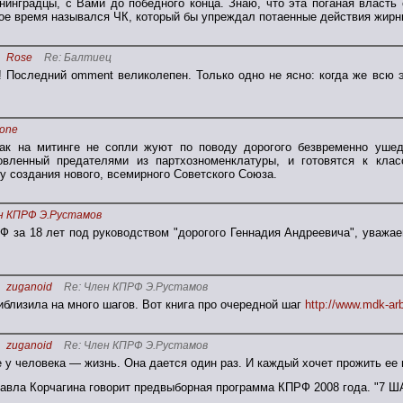
инградцы, с Вами до победного конца. Знаю, что эта поганая власть
вое время назывался ЧК, который бы упреждал потаенные действия жирны
Rose
Re: Балтиец
! Последний omment великолепен. Только одно не ясно: когда же всю 
tone
как на митинге не сопли жуют по поводу дорогого безвременно уше
овленный предателями из партхозноменклатуры, и готовятся к клас
 создания нового, всемирного Советского Союза.
н КПРФ Э.Рустамов
Ф за 18 лет под руководством "дорогого Геннадия Андреевича", уважа
zuganoid
Re: Член КПРФ Э.Рустамов
иблизила на много шагов. Вот книга про очередной шаг
http://www.mdk-ar
zuganoid
Re: Член КПРФ Э.Рустамов
 у человека — жизнь. Она дается один раз. И каждый хочет прожить ее 
авла Корчагина говорит предвыборная программа КПРФ 2008 года. "7 