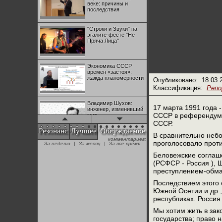
веке: причины и
последствия
"Строки и Звуки" на
эгалите-фесте "Не
Пряча Лица"
Экономика СССР
времен «застоя»:
жажда планомерности
Опубликовано:
18.03.
Классификация:
Реп
Владимир Шухов:
17 марта 1991 года
инженер, изменивший
СССР в референдуме 
мир
СССР.
Резонанс
Лучшее
Обсуждаемое
В сравнительно неб
комментариев:
"Аркадий Коц" на
проголосовало проти
За неделю
|
За месяц
|
За все время
эгалите-фесте "Не
Пряча Лица"
Беловежские соглаш
(РСФСР - Россия ), 
преступлением-обма
Контрапункты
Последствием этого 
глобализации:
геополитэкономическ
Южной Осетии и др.,
ий анализ
республиках. Россия
Мы хотим жить в зак
100 лет Ноябрьской
государства; право н
революции в