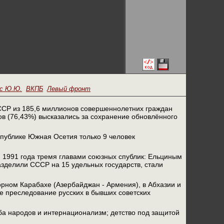
с Ю.Ю.
ВКПБ
Левый фронт
СССР из 185,6 миллионов совершеннолетних граждан
в (76,43%) высказались за сохранение обновлённого
публике Южная Осетия только 9 человек
 1991 года тремя главами союзных спублик: Ельциным
азделили СССР на 15 удельных государств, стали
горном Карабахе (Азербайджан - Армения), в Абхазии и
е преследование русских в бывших советских
жба народов и интернационализм; детство под защитой