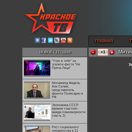
ГЛАВНАЯ
Т
Митин
НОВОЕ СЕГОДНЯ
+1
"Утро в тебе" на
эгалите-фесте "Не
У
Пряча Лица"
Мохаммед Фидель
Али Селем,
представитель
фронта Полисарио в
РФ
Экономика СССР
времен «застоя»:
жажда планомерности
(часть 2)
Рост социального
неравенства в 21