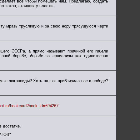
 сделает все чтобы помешать нам. Предлагаю, создать
х котов, стоящих у власти.
эту мразь трусливую и за свою нору трясущуюся черти
дшего СССРа, а прямо называют причиной его гибели
совой борьбе, борьбе за социализм как единственно
емые зюганоиды? Хоть на шаг приблизила нас к победе?
bat.ru/bookcard?book_id=694267
в достатке.
ШАГОВ"