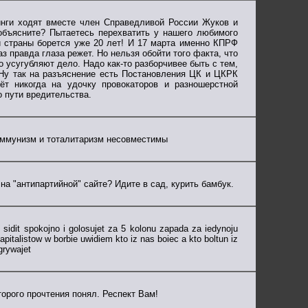
тинги ходят вместе член Справедливой России Жуков и
объясните? Пытаетесь перехватить у нашего любимого
й страны борется уже 20 лет! И 17 марта именно КПРФ
з правда глаза режет. Но нельзя обойти того факта, что
 усугубляют дело. Надо как-то разборчивее быть с тем,
. Ну так на разъяснение есть Постановления ЦК и ЦКРК
т никогда на удочку провокаторов и разношерстной
о пути вредительства.
Коммунизм и тоталитаризм несовместимы
а "антипартийной" сайте? Идите в сад, курить бамбук.
 sidit spokojno i golosujet za 5 kolonu zapada za iedynoju
pitalistow w borbie uwidiem kto iz nas boiec a kto boltun iz
grywajet
орого прочтения понял. Респект Вам!