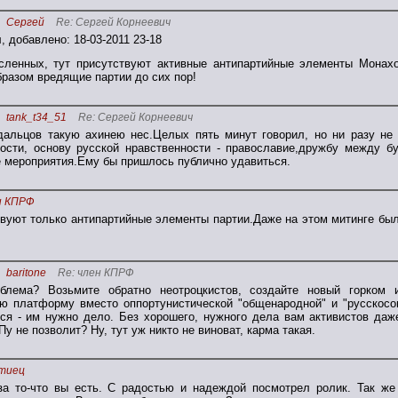
Сергей
Re: Сергей Корнеевич
, добавлено: 18-03-2011 23-18
сленных, тут присутствуют активные антипартийные элементы Монахо
разом вредящие партии до сих пор!
tank_t34_51
Re: Сергей Корнеевич
Удальцов такую ахинею нес.Целых пять минут говорил, но ни разу не
ности, основу русской нравственности - православие,дружбу между б
е мероприятия.Ему бы пришлось публично удавиться.
н КПРФ
твуют только антипартийные элементы партии.Даже на этом митинге бы
baritone
Re: член КПРФ
блема? Возьмите обратно неотроцкистов, создайте новый горком 
ю платформу вместо оппортунистической "общенародной" и "русскосоц
тся - им нужно дело. Без хорошего, нужного дела вам активистов да
у не позволит? Ну, тут уж никто не виноват, карма такая.
тиец
а то-что вы есть. С радостью и надеждой посмотрел ролик. Так же