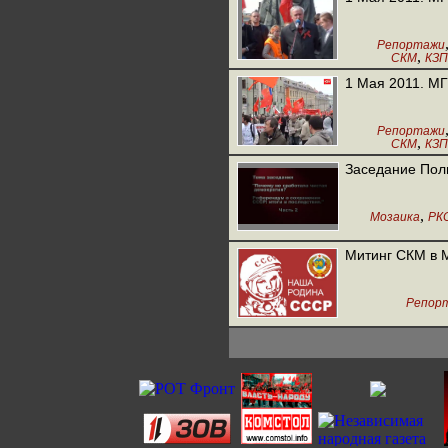
Репортажи
,
СКМ
КЗП
1 Мая 2011. М
Репортажи
,
СКМ
КЗП
Заседание Поли
,
Мозаика
РК
Митинг СКМ в 
Репор