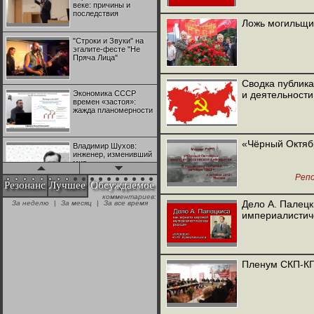
веке: причины и
последствия
Ложь могильщи
"Строки и Звуки" на
эгалите-фесте "Не
Пряча Лица"
Сводка публика
Экономика СССР
и деятельност
времен «застоя»:
жажда планомерности
«Чёрный Октяб
Владимир Шухов:
инженер, изменивший
мир
Реп
Резонанс
Лучшее
Обсуждаемое
комментариев:
"Аркадий Коц" на
Дело А. Палецк
За неделю
|
За месяц
|
За все время
эгалите-фесте "Не
империалистич
Пряча Лица"
Контрапункты
глобализации:
Пленум СКП-КП
геополитэкономическ
ий анализ
100 лет Ноябрьской
революции в