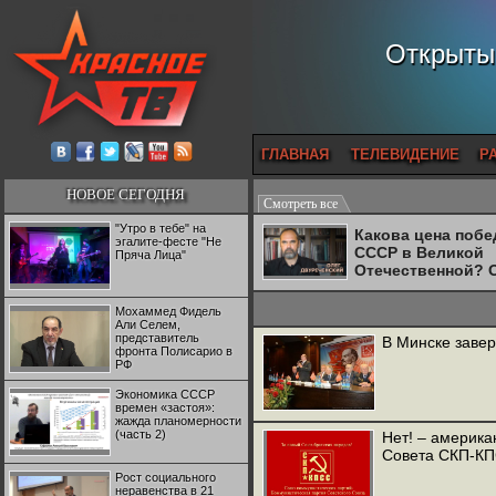
Открытый
ГЛАВНАЯ
ТЕЛЕВИДЕНИЕ
Р
НОВОЕ СЕГОДНЯ
Смотреть все
"Утро в тебе" на
Какова цена поб
эгалите-фесте "Не
СССР в Великой
Пряча Лица"
Отечественной? 
Двуреченский о
потерянной
Мохаммед Фидель
революционност
Али Селем,
представитель
В Минске заве
фронта Полисарио в
РФ
Экономика СССР
времен «застоя»:
жажда планомерности
(часть 2)
Нет! – америк
Совета СКП-КП
Рост социального
неравенства в 21