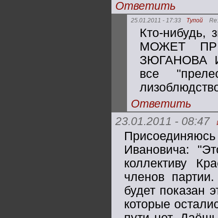
Ответить
25.01.2011 - 17:33
Тупой
Re
Кто-нибудь,
МОЖЕТ ПР
ЗЮГАНОВА И
все "прел
лизоблюдство
Ответить
23.01.2011 - 08:47
Присоединяю
Ивановича: "Эт
коллективу Кр
членов партии
будет показан э
которые остали
пути нет. Даёш