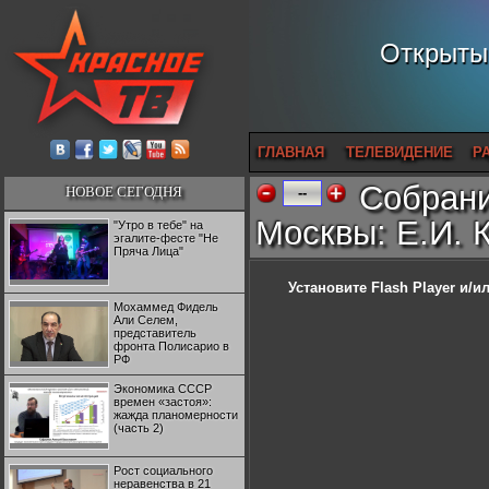
Открытый
ГЛАВНАЯ
ТЕЛЕВИДЕНИЕ
Р
Собрани
НОВОЕ СЕГОДНЯ
--
Москвы: Е.И.
"Утро в тебе" на
эгалите-фесте "Не
Пряча Лица"
Установите Flash Player
и/ил
Мохаммед Фидель
Али Селем,
представитель
фронта Полисарио в
РФ
Экономика СССР
времен «застоя»:
жажда планомерности
(часть 2)
Рост социального
неравенства в 21