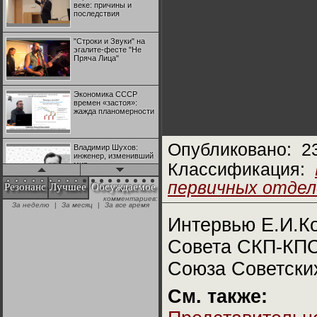
веке: причины и
последствия
"Строки и Звуки" на
эгалите-фесте "Не
Пряча Лица"
Экономика СССР
времен «застоя»:
жажда планомерности
Опубликовано:
2
Владимир Шухов:
инженер, изменивший
мир
Классификация:
первичных отдел
Резонанс
Лучшее
Обсуждаемое
комментариев:
"Аркадий Коц" на
За неделю
|
За месяц
|
За все время
эгалите-фесте "Не
Пряча Лица"
Интервью Е.И.К
Совета СКП-КПС
Контрапункты
глобализации:
Союза Советски
геополитэкономическ
ий анализ
См. также:
100 лет Ноябрьской
революции в