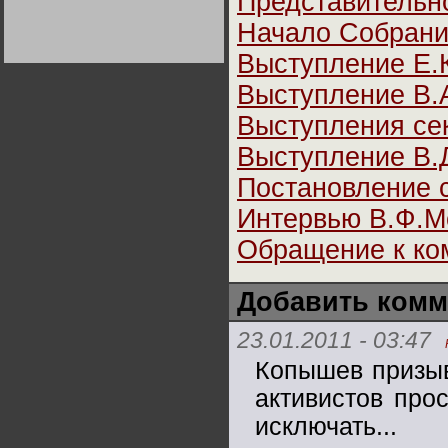
Представительн
Германии:
парламентская
Начало Собран
демократия или
диктатура
Выступление Е.К
пролетариата?
Деятельность
Хрущёва в 50-е годы.
Владимир Соловейчик
Выступление В.
Выступления се
Какова цена победы
СССР в Великой
Выступление В.
Отечественной? Олег
Двуреченский о
Постановление 
потерянной
революционности
Интервью В.Ф.М
Обращение к ко
Добавить комм
23.01.2011 - 03:47
Копышев призыв
активистов про
исключать...