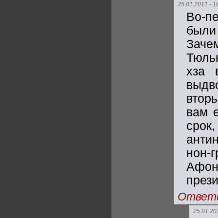
25.01.2011 - 1
Во-п
были
Заче
Тюль
хза 
выдв
вторы
вам 
срок
анти
нон-г
Афон
прези
Ответ
25.01.20