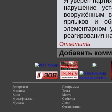
Я уверен парти
нарушение ус
вооружённым в
ярлыков и об
элементарном 
реагирования н
Ответить
Добавить комм
Репортажи
Программы
Мозаика
Темы
Кино
Места
Мультфильмы
События
Музыка
Люди
Организации