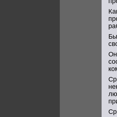
пр
К
пр
ра
Бы
св
Он
со
ко
Ср
не
л
пр
Ср