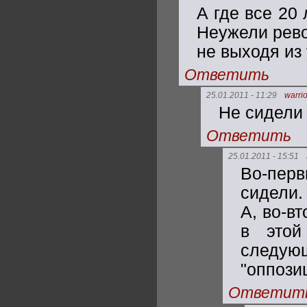
А где все 20
Неужели рево
не выходя из
Ответить
25.01.2011 - 11:29
warrio
Не сидели 
Ответить
25.01.2011 - 15:51
Во-пер
сидели.
А, во-в
в этой
следу
"оппозиц
Ответит