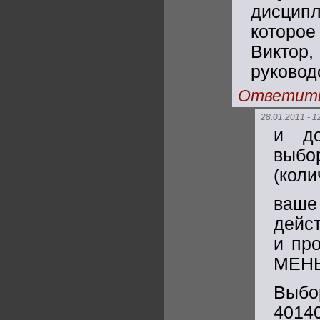
дисцип
которое
Виктор,
руководс
Ответит
28.01.2011 - 1
и до
выб
(коли
ваш
дейс
и пр
МЕН
Выбо
40