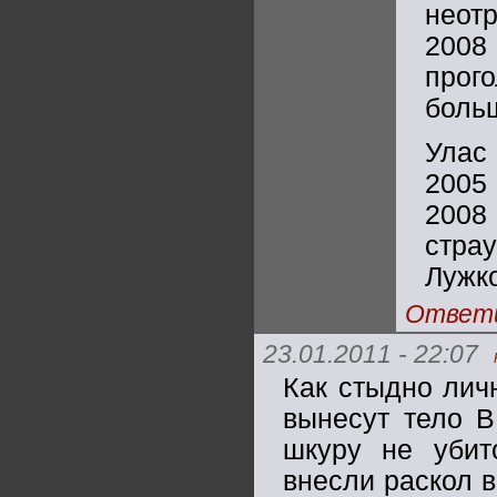
неот
2008
прог
больше
Улас
2005
2008 
страу
Лужк
Ответ
23.01.2011 - 22:07
Как стыдно личн
вынесут тело 
шкуру не убит
внесли раскол 