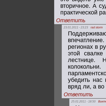
вторичное. А с
практической ра
Ответить
23.01.2011 - 23:23
rad storm
Поддержива
впечатление
регионах в р
этой свалке
лестнице. 
колокольни
парламентско
убедить нас 
вряд ли, а во
Ответить
25.01.2011 - 18:50
Викт