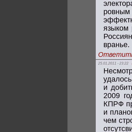
электо
ровным 
эффект
языком 
Россия
вранье.
Ответит
25.01.2011 - 23:22
Несмот
удалось
и добит
2009 го
КПРФ пр
и плано
чем стр
отсутсв