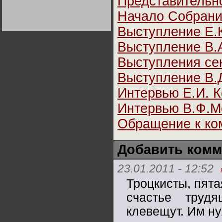
Представительн
Германии:
парламентская
Начало Собран
демократия или
диктатура
Выступление Е.К
пролетариата?
Деятельность
Хрущёва в 50-е годы.
Владимир Соловейчик
Выступление В.
Выступления се
Какова цена победы
СССР в Великой
Выступление В.
Отечественной? Олег
Двуреченский о
Интервью Е.И. 
потерянной
революционности
Интервью В.Ф.М
Обращение к ко
Добавить комм
23.01.2011 - 12:52
Троцкисты, пята
счастье труд
клевещут. Им ну