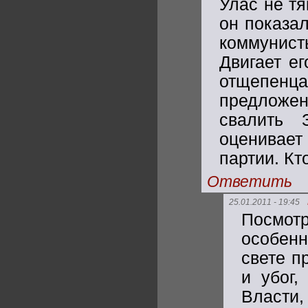
Улас не тя
он показал
коммунист
Двигает е
отщепен
предложен
свалить 
оценивает
партии. Кто
Ответить
25.01.2011 - 19:45
Посмот
особенн
свете п
и убог
Власт