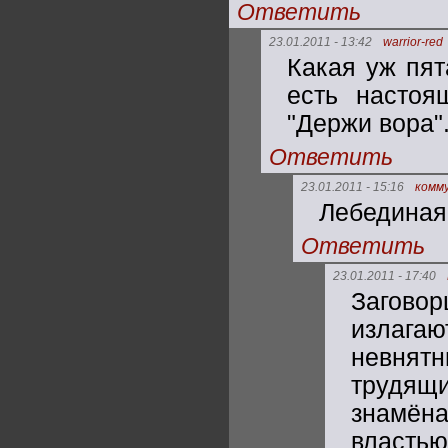
Ответить
23.01.2011 - 13:42
warrior-red
Какая уж пят
есть настоя
"Держи вора"
Ответить
23.01.2011 - 15:16
комм
Лебединая
Ответить
23.01.2011 - 17:40
Заговор
излагаю
невнят
трудящ
знамёна
властью