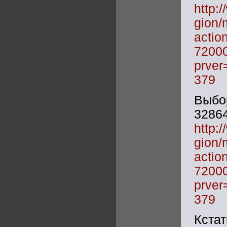
http:
gion/
acti
7200
prve
379
Выбо
3
http:
gion/
acti
7200
prve
379
Кста