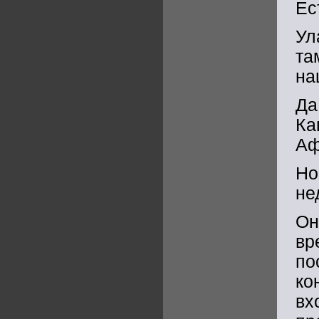
Ес
Ул
та
на
Да
Ка
Аф
Н
не
Он
вр
по
ко
вх