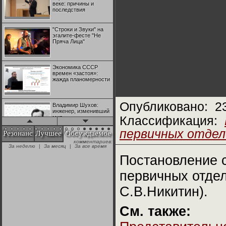
веке: причины и
последствия
"Строки и Звуки" на
эгалите-фесте "Не
Пряча Лица"
Экономика СССР
времен «застоя»:
жажда планомерности
Опубликовано:
2
Владимир Шухов:
инженер, изменивший
мир
Классификация:
первичных отдел
Резонанс
Лучшее
Обсуждаемое
комментариев:
"Аркадий Коц" на
За неделю
|
За месяц
|
За все время
эгалите-фесте "Не
Пряча Лица"
Постановление 
первичных отдел
Контрапункты
глобализации:
С.В.Никитин).
геополитэкономическ
ий анализ
См. также:
100 лет Ноябрьской
революции в