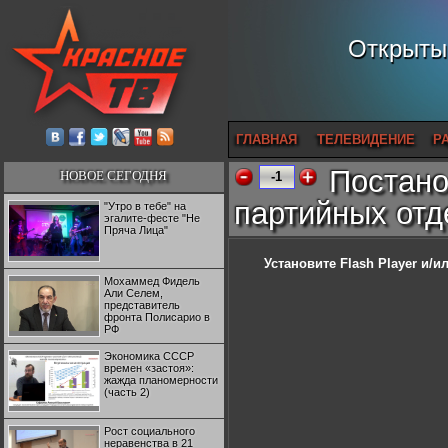
Открытый
ГЛАВНАЯ
ТЕЛЕВИДЕНИЕ
Р
Постано
НОВОЕ СЕГОДНЯ
-1
партийных отд
"Утро в тебе" на
эгалите-фесте "Не
Пряча Лица"
Установите Flash Player
и/ил
Мохаммед Фидель
Али Селем,
представитель
фронта Полисарио в
РФ
Экономика СССР
времен «застоя»:
жажда планомерности
(часть 2)
Рост социального
неравенства в 21