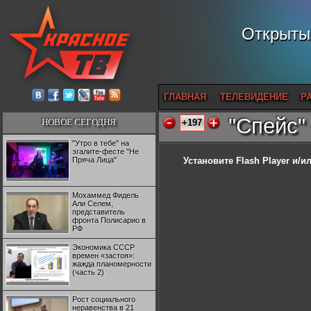
Открытый
ГЛАВНАЯ
ТЕЛЕВИДЕНИЕ
Р
"Спейс"
НОВОЕ СЕГОДНЯ
+197
"Утро в тебе" на
эгалите-фесте "Не
Пряча Лица"
Установите Flash Player
и/ил
Мохаммед Фидель
Али Селем,
представитель
фронта Полисарио в
РФ
Экономика СССР
времен «застоя»:
жажда планомерности
(часть 2)
Рост социального
неравенства в 21