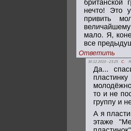
британской г
нечто! Это 
привить мо
величайшему
мало. Я, кон
все предыду
Ответить
30.12.2010 - 23:25
С.
R
Да... спа
пластинку
молодёжной
то и не по
группу и н
А я пласти
этаже "М
пластинок"