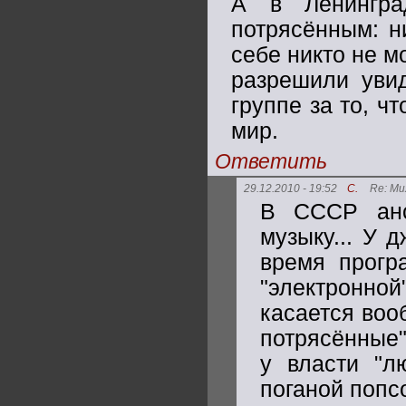
А в Ленингра
потрясённым: н
себе никто не м
разрешили уви
группе за то, ч
мир.
Ответить
29.12.2010 - 19:52
C.
Re: М
В СССР анс
музыку... У 
время прогр
"электронно
касается воо
потрясённые"
у власти "л
поганой попс