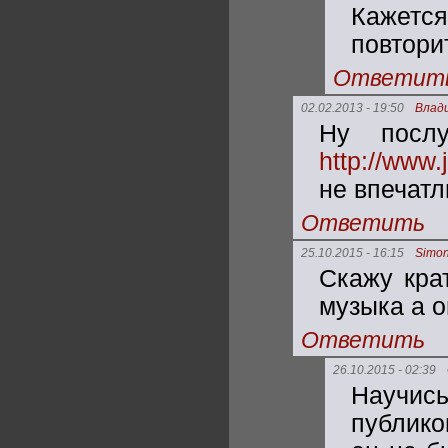
Кажетс
повторит
Ответит
02.02.2013 - 19:50
Влад
Ну посл
http://www.
не впечатл
Ответить
25.10.2015 - 16:15
Simo
Скажу кра
музыка а о
Ответить
26.10.2015 - 02:39
Научис
публико