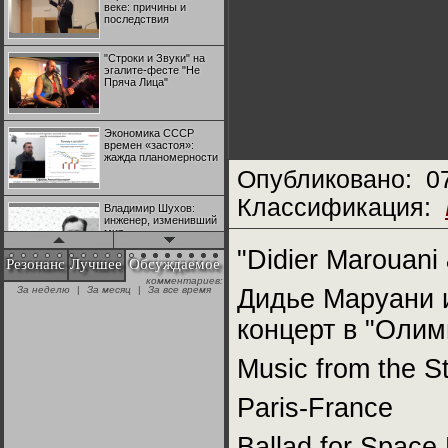
веке: причины и
последствия
"Строки и Звуки" на
эгалите-фесте "Не
Пряча Лица"
Экономика СССР
времен «застоя»:
жажда планомерности
Опубликовано:
0
Классификация:
Владимир Шухов:
инженер, изменивший
мир
"Didier Marouani
Резонанс
Лучшее
Обсуждаемое
комментариев:
"Аркадий Коц" на
За неделю
|
За месяц
|
За все время
Дидье Маруани 
эгалите-фесте "Не
Пряча Лица"
концерт в "Олим
Контрапункты
Music from the S
глобализации:
геополитэкономическ
ий анализ
Paris-France
100 лет Ноябрьской
Ballad for Space
революции в