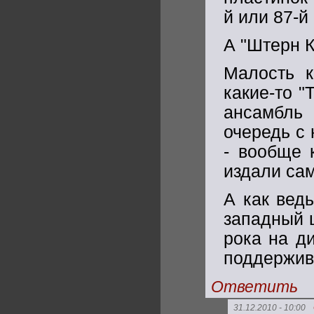
й или 87-й
А "Штерн К
Малость к
какие-то "
ансамбль
очередь с 
- вообще 
издали сам
А как вед
западный 
рока на ди
поддержив
Ответить
31.12.2010 - 10:00