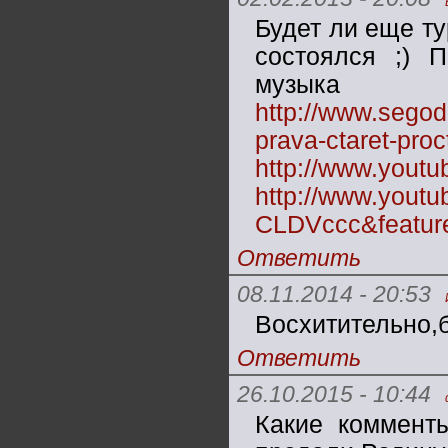
Будет ли еще ту
состоялся ;) 
музык
http://www.segodn
prava-ctaret-pro
http://www.yout
http://www.yout
CLDVccc&feature
Ответить
08.11.2014 - 20:53
Восхитительно,б
Ответить
26.10.2015 - 10:44
Какие комменты