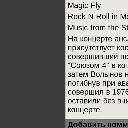
Magic Fly
Rock N Roll in 
Music from the S
На концерте ан
присутствует ко
совершивший пол
"Союзом-4" в ко
затем Волынов н
погибнув при ав
совершил в 1976
оставили без вн
концерте.
Добавить комм