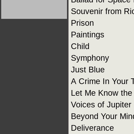
Германии:
парламентская
Souvenir from Ri
демократия или
диктатура
пролетариата?
Деятельность
Prison
Хрущёва в 50-е годы.
Владимир Соловейчик
Paintings
Какова цена победы
Child
СССР в Великой
Отечественной? Олег
Двуреченский о
потерянной
Symphony
революционности
Just Blue
А Crime In Your
Let Me Know the
Voices of Jupiter
Beyond Your Min
Deliverance