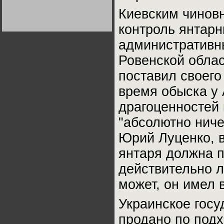
Германии:
Киевским чиновн
парламентская
демократия или
диктатура
контроль янтарн
пролетариата?
Деятельность
Хрущёва в 50-е годы.
административны
Владимир Соловейчик
Ровенской облас
Какова цена победы
поставил своего
СССР в Великой
Отечественной? Олег
Двуреченский о
время обыска у
потерянной
революционности
драгоценностей 
"абсолютно ниче
Юрий Луценко, в
янтаря должна п
действительно л
может, он имел 
Украинское госу
продано по под