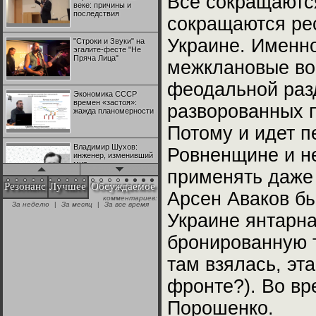
Все сокращаютс
веке: причины и
последствия
сокращаются ре
Украине. Именн
"Строки и Звуки" на
эгалите-фесте "Не
Пряча Лица"
межклановые во
феодальной разд
Экономика СССР
времен «застоя»:
разворованных п
жажда планомерности
Потому и идет п
Владимир Шухов:
Ровненщине и не
инженер, изменивший
мир
применять даже 
Резонанс
Лучшее
Обсуждаемое
Арсен Аваков бы
комментариев:
"Аркадий Коц" на
За неделю
|
За месяц
|
За все время
эгалите-фесте "Не
Украине янтарн
Пряча Лица"
бронированную т
Контрапункты
там взялась, эт
глобализации:
геополитэкономическ
ий анализ
фронте?). Во вр
Порошенко.
100 лет Ноябрьской
революции в