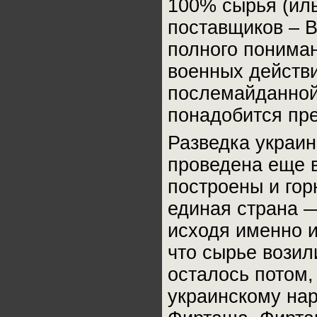
100% сырья (иль
поставщиков – В
полного пониман
военных действи
послемайданной
понадобится пре
Разведка украи
проведена еще в
построены и гор
единая страна 
исходя именно и
что сырье возил
осталось потом,
украинскому нар