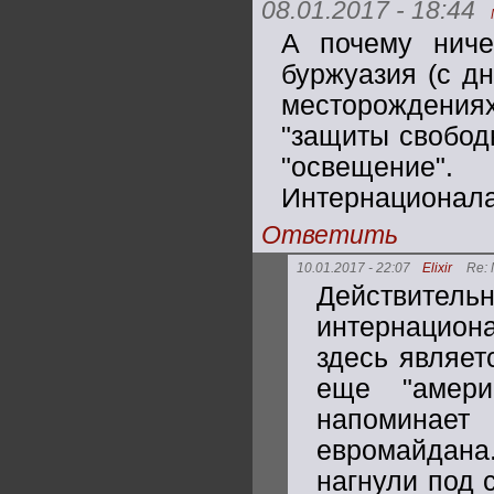
08.01.2017 - 18:44
А почему ниче
буржуазия (с дн
месторождениях
"защиты свобод
"освещение
Интернационала
Ответить
10.01.2017 - 22:07
Elixir
Re:
Действител
интернацион
здесь являет
еще "амери
напоминае
евромайдан
нагнули под 