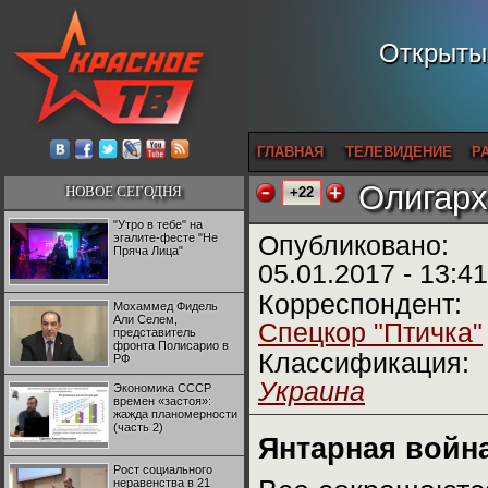
Открытый
ГЛАВНАЯ
ТЕЛЕВИДЕНИЕ
Р
Олигарх
НОВОЕ СЕГОДНЯ
+22
"Утро в тебе" на
эгалите-фесте "Не
Опубликовано:
Пряча Лица"
05.01.2017 - 13:41
Корреспондент:
Мохаммед Фидель
Али Селем,
Спецкор "Птичка"
представитель
фронта Полисарио в
Классификация:
РФ
Украина
Экономика СССР
времен «застоя»:
жажда планомерности
(часть 2)
Янтарная войн
Рост социального
неравенства в 21