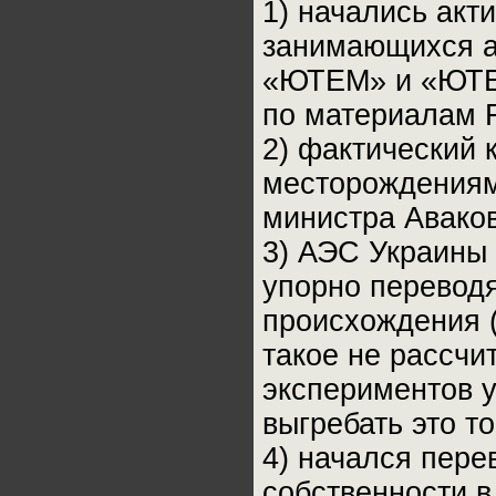
1) начались акт
занимающихся ат
«ЮТЕМ» и «ЮТЕ
по материалам F
2) фактический 
месторождениям
министра Аваков
3) АЭС Украины 
упорно переводя
происхождения 
такое не рассчит
экспериментов 
выгребать это т
4) начался пере
собственности 