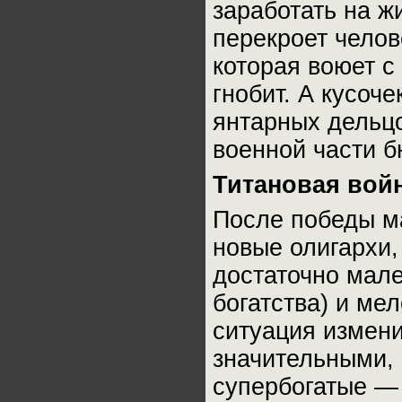
заработать на жи
перекроет челове
которая воюет с
гнобит. А кусоче
янтарных дельц
военной части б
Титановая вой
После победы м
новые олигархи,
достаточно мале
богатства) и ме
ситуация измени
значительными, 
супербогатые —