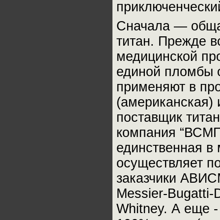
приключенчески
Сначала — общая
титан. Прежде в
медицинской про
единой пломбы о
применяют в про
(американская) 
поставщик тита
компания “ВСМП
единственная в 
осуществляет п
заказчики АВИС
Messier-Bugatti-
Whitney. А еще