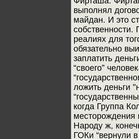
Фирташа. Фирташ
выполнял догово
майдан. И это 
собственности. 
реалиях для тог
обязательно выи
заплатить деньг
“своего” челов
“государственно
ложить деньги "
“государственны
когда Группа Ко
месторождения и
Народу ж, конеч
ГОКи “вернули в