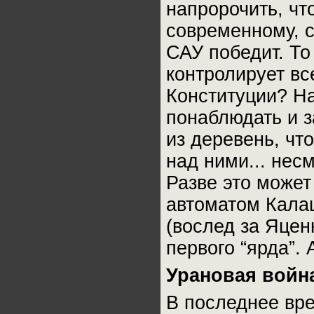
напророчить, что
современному, 
САУ победит. То
контролирует вс
Конституции? На
понаблюдать и з
из деревень, чт
над ними... несм
Разве это может
автоматом Калаш
(вослед за Яцен
первого “ярда”.
Урановая войн
В последнее вр