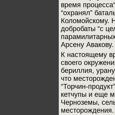
время процесса
“охранял” батал
Коломойскому. 
добробаты “с це
парамилитарных 
Арсену Авакову. 
К настоящему в
своего окружени
бериллия, урану
что месторожден
“Торчин-продукт
кетчупы и еще мн
Черноземы, сель
месторождения. 