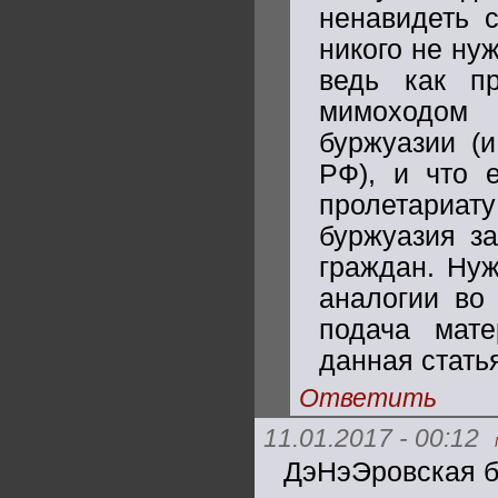
ненавидеть с
никого не ну
ведь как п
мимоходом 
буржуазии (и
РФ), и что 
пролетариат
буржуазия з
граждан. Нуж
аналогии во 
подача мате
данная стать
Ответить
11.01.2017 - 00:12
ДэНэЭровская бу