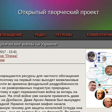
Открытый творческий проект
ЕЛЕВИДЕНИЕ
РАДИО
РЕГИОНЫ
КОММЕНТАРИИ
рхические войны на Украине
2017 - 13:41
ор "Птичка"
ина
сокращаются ресурсы для частного обогащения
 поэтому на первый план выходят межклановые
Почти во времена феодальной раздробленности.
ще не разворованных подчистую природных
отому и идет перманентная война за янтарь на
ько. На этой войне уже начали применять даже
к на Донбассе. Даже Арсен Аваков был вынужден
падной Украине янтарная мафия начала
нную технику для защиты копателей (откуда она
хника - она же должна быь на фронте?). Во время