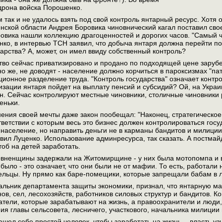
дрона войска Порошенко.
 так и не удалось взять под свой контроль янтарный ресурс. Хотя
нской области Андрея Боровика чиновнический кагал поставил своег
овика нашли коллекцию драгоценностей и дорогих часов. "Самый ч
ко, в интервью ТСН заявил, что добыча янтаря должна перейти под
дарства? А, может, он имел ввиду собственный контроль?
тво сейчас приватизировано и продано по подходящей цене заруб
 же, не доводят - население должно корчиться в пароксизмах "па
ционное разделение труда. "Контроль государства" означает контро
изации янтаря пойдет на выплату пенсий и субсидий? Ой, на Украин
ан. Сейчас контролируют местные чиновники, столичные чиновники р
еньки.
ения своей мечты даже закон пообещал: "Наконец, стратегическо
ответствии с которым весь это бизнес должен контролироваться гос
население, но направить деньги не в карманы бандитов и милиции,
явил Луценко. Использование админресурса, так сказать. А постма
чтоб на детей заработать.
вненщины задержали на Житомирщине - у них была мотопомпа и ве
было - это означает, что они были не от мафии. То есть, работали
 дельцы. Ну прямо как баре-помещики, которые запрещали бабам в 
чальник департамента защиты экономики, признал, что янтарную м
ов, сел, лесохозяйств, работников силовых структур и бандитов. К
атели, которые зарабатывают на жизнь, а правоохранители и люди,
ия главы сельсовета, лесничего, участкового, начальника милиции
шел себе простой человек, чтобы заработать на жизнь, - власть уз