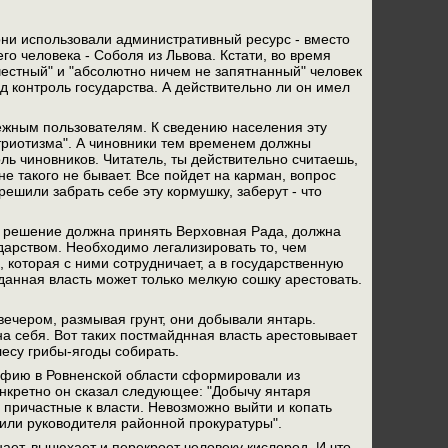
 они использовали административный ресурс - вместо
о человека - Соболя из Львова. Кстати, во время
естный" и "абсолютно ничем не запятнанный" человек
 контроль государства. А действительно ли он имел
ежным пользователям. К сведению населения эту
триотизма". А чиновники тем временем должны
ль чиновников. Читатель, ты действительно считаешь,
е такого не бывает. Все пойдет на карман, вопрос
ешили забрать себе эту кормушку, заберут - что
е решение должна принять Верховная Рада, должна
ударством. Необходимо легализировать то, чем
 которая с ними сотрудничает, а в государственную
йданная власть может только мелкую сошку арестовать.
чером, размывая грунт, они добывали янтарь.
 на себя. Вот таких постмайднная власть арестовывает
лесу грибы-ягоды собирать.
афию в Ровненской области сформировали из
онкретно он сказал следующее: "Добычу янтаря
 причастные к власти. Невозможно выйти и копать
 или руководителя районной прокуратуры".
нает, вынюхает и перекроет человеку кислород. И что