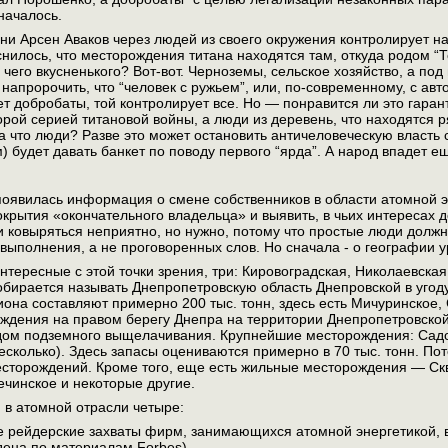
 началось.
и Арсен Аваков через людей из своего окружения контролирует на У
нилось, что месторождения титана находятся там, откуда родом “Т
 чего вкусненького? Вот-вот. Черноземы, сельское хозяйство, а по
напророчить, что “человек с ружьем”, или, по-современному, с а
ует добробаты, той контролирует все. Но — понравится ли это гара
орой серией титановой войны, а люди из деревень, что находятся 
. а что люди? Разве это может остановить античеловеческую власть 
) будет давать банкет по поводу первого “ярда”. А народ впадет 
оявилась информация о смене собственников в области атомной э
рытия «окончательного владельца» и выявить, в чьих интересах д
зи ковыряться неприятно, но нужно, потому что простые люди долж
у выполнения, а не проговоренных слов. Но сначала - о географии
нтересные с этой точки зрения, три: Кировоградская, Николаевская 
бирается называть Днепропетровскую область Днепровской в угод
иона составляют примерно 200 тыс. тонн, здесь есть Мичуринское
ждения на правом берегу Днепра на территории Днепропетровской 
дом подземного выщелачивания. Крупнейшие месторождения: Садов
есколько). Здесь запасы оцениваются примерно в 70 тыс. тонн. По
сторождений. Кроме того, еще есть жильные месторождения — Скви
чинское и некоторые другие.
 в атомной отрасли четыре:
ые рейдерские захваты фирм, занимающихся атомной энергетикой
ена по материалам Forbes)