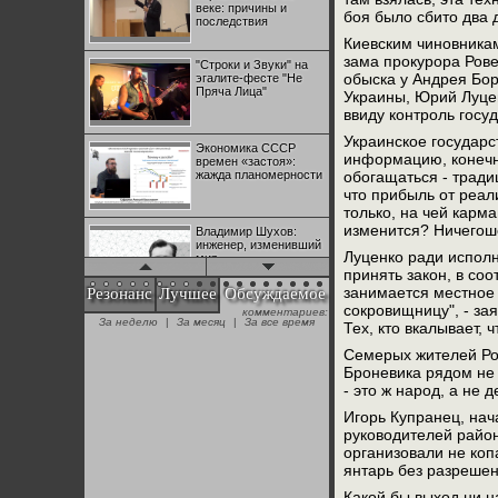
веке: причины и
боя было сбито два 
последствия
Киевским чиновникам
зама прокурора Рове
"Строки и Звуки" на
обыска у Андрея Бор
эгалите-фесте "Не
Пряча Лица"
Украины, Юрий Луцен
ввиду контроль госу
Украинское государс
Экономика СССР
информацию, конечно
времен «застоя»:
жажда планомерности
обогащаться - тради
что прибыль от реал
только, на чей карм
изменится? Ничегош
Владимир Шухов:
инженер, изменивший
Луценко ради исполн
мир
принять закон, в со
занимается местное 
Резонанс
Лучшее
Обсуждаемое
сокровищницу", - за
комментариев:
"Аркадий Коц" на
За неделю
|
За месяц
|
За все время
Тех, кто вкалывает, 
эгалите-фесте "Не
Пряча Лица"
Семерых жителей Ро
Броневика рядом не 
- это ж народ, а не
Контрапункты
глобализации:
Игорь Купранец, на
геополитэкономическ
руководителей район
ий анализ
организовали не коп
янтарь без разрешен
100 лет Ноябрьской
революции в
Какой бы выход ни на