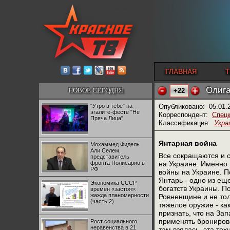
ГЛАВНАЯ
Т
Олига
НОВОЕ СЕГОДНЯ
+22
"Утро в тебе" на
Опубликовано:
05.01.
эгалите-фесте "Не
Корреспондент:
Спецк
Пряча Лица"
Классификация:
Укра
Янтарная война
Мохаммед Фидель
Али Селем,
Все сокращаются и 
представитель
фронта Полисарио в
на Украине. Именно
РФ
войны на Украине. 
Янтарь - одно из е
Экономика СССР
богатств Украины. П
времен «застоя»:
жажда планомерности
Ровненщине и не тол
(часть 2)
тяжелое оружие - ка
признать, что на За
применять бронирова
Рост социального
неравенства в 21
там взялась, эта те