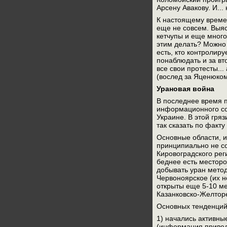
Арсену Авакову. И...
К настоящему времен
еще не совсем. Выяс
кетчупы и еще много
этим делать? Можно 
есть, кто контролир
понаблюдать и за вт
все свои протесты..
(вослед за Яценюком
Урановая война
В последнее время п
информационного сок
Украине. В этой гря
так сказать по факт
Основные области, и
принципиально не со
Кировоградского рег
беднее есть месторо
добывать уран мето
Червоноярское (их н
открыты еще 5-10 ме
Казанковско-Желторе
Основных тенденций
1) начались активн
(информация привед