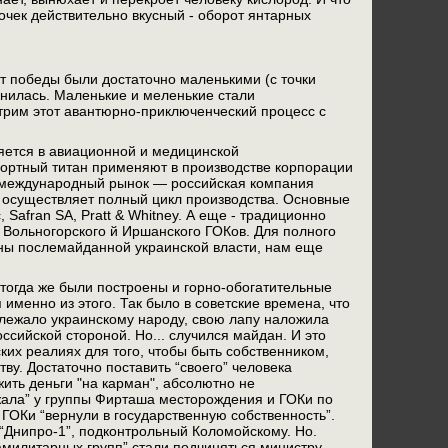
усочек действительно вкусный - оборот янтарных
т победы были достаточно маленькими (с точки
енилась. Маленькие и меленькие стали
трим этот авантюрно-приключенческий процесс с
няется в авиационной и медицинской
портный титан применяют в производстве корпорации
на международный рынок — российская компания
 осуществляет полный цикл производства. Основные
 Safran SA, Pratt & Whitney. А еще - традиционно
Вольногорского й Иршанского ГОКов. Для полного
йны послемайданной украинской власти, нам еще
тогда же были построены и горно-обогатительные
именно из этого. Так было в советские времена, что
надлежало украинскому народу, свою лапу наложила
сийской стороной. Но... случился майдан. И это
их реалиях для того, чтобы быть собственником,
ву. Достаточно поставить “своего” человека
ить деньги "на карман", абсолютно не
тжала” у группы Фирташа месторождения и ГОКи по
 ГОКи “вернули в государственную собственность”.
“Днипро-1”, подконтрольный Коломойскому. Но.
милитарных групп” стали подчиняться министру