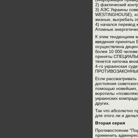
2) фактический конт
3) АЭС Украины сове
WESTINGHOUSE), хотя
жизнью, выгребать э
4) начался перевод
Атомные энергетиче
К этим тенденциям м
введения принятых В
осуществлена децент
более 10 000 челове
приняты СПЕЦИАЛЬНО 
тянется ниточка вно
4-го украинская су
ПРОТИВОЗАКОННЫЕ д
Если рассматривать
достояния советског
помощью новейших, 
воротилы «позволяют»
украинских компрадо
других.
Так что абсолютно 
для этого ли и дела
Вторая серия
Противостояние "Пор
применить админресу