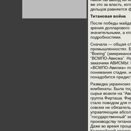
Германии:
же это за власть, ко
парламентская
дельцов равняется 
демократия или
диктатура
Титановая война
пролетариата?
Деятельность
Хрущёва в 50-е годы.
После победы майдан
Владимир Соловейчик
зрения долларового 
значительными, а кт
подробностями.
Какова цена победы
СССР в Великой
Сначала — общая спр
Отечественной? Олег
промышленностях. Бе
Двуреченский о
“Boeing” (американс
потерянной
революционности
“ВСМПО-Ависма”. На
заказчики АВИСМЫ: Bo
«ВСМПО-Ависма» поч
понимания стадии, н
понадобится предист
Разведка украинских
комбинаты. Была тог
сырье возили на “Ав
группа Фирташа. Фир
стало поводом для п
совсем не обязатель
управляющим абсолют
“государственный” к
производству титано
Даже во время проце
Коломойский проигр