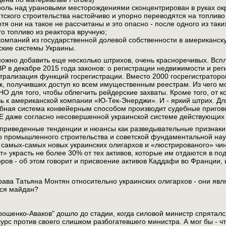
роль над урановыми месторождениями сконцентрирован в руках ок
тского строительства настойчиво и упорно переводятся на топли
 они на такое не рассчитаны и это опасно - после одного из так
то топливо из реактора вручную;
 компаний из государственной долевой собственности в америка
ские системы Украины.
ожно добавить еще несколько штрихов, очень красноречивых. Всп
Р в декабре 2015 года законов: о регистрации недвижимости и рег
рализация функций госрегистрации. Вместо 2000 госрегистраторо
к, получивших доступ ко всем имущественным реестрам. Из чего мо
для того, чтобы облегчить рейдерские захваты. Кроме того, от 
вь к американской компании «Ю-Тек-Энерджи». И - яркий штрих. Д
дебная система конвейерным способом производит судебные при
аже согласно несовершенной украинской системе действующих 
 приведенные тенденции и нюансы как разведывательные признаки
о промышленного строительства и советской фундаментальной нау
самых-самых новых украинских олигархов и «люстрированого» чи
 украсть не более 30% от тех активов, которые им отдаются в пода
ров - об этом говорит и присвоение активов Каддафи во Франции,
права Татьяна Монтян относительно украинских олигархов - они я
лся майдан?
ошенко-Аваков" дошло до стадии, когда силовой министр спрятался
рс против своего слишком разбогатевшего министра. А мог бы - что 