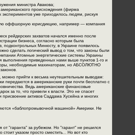
ружения министра Авакова;
во американского происхождения (фирма
их экспериментов уже приходилось людям, рискуя
нскую оффшорную юрисдикцию, например — компания
леск рейдерских захватов начался именно после
истрации бизнеса, согласно которым была
в, подконтрольных Минюсту, в Украине появилось
жно сделать логический вывод о том, что законы были
компании Атомные энергетические системы Украины
ля выполнения приведенных нами выше пунктов 1-го и
говоры, необходимые махинаторам, но АБСОЛЮТНО
законов.
, можно прийти к весьма неутешительным выводам:
ки передаются в американские руки почти бесплатно с
новничества. Ведь американские финансовые
рок за то, что привели к власти. Это не спасет
 и присвоение активов Саддама Хусейна и многих
вляются «баблопромывочной машиной» Америки. Не
 от "гаранта" за рубежом. Но "гарант" не решился
стоит указом просто сместить... Но вот кто