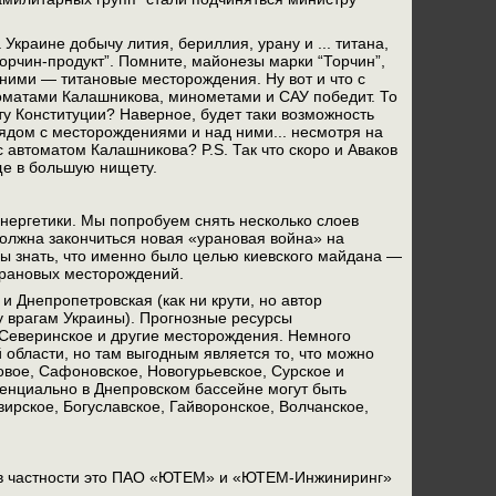
краине добычу лития, бериллия, урану и ... титана,
орчин-продукт”. Помните, майонезы марки “Торчин”,
д ними — титановые месторождения. Ну вот и что с
втоматами Калашникова, минометами и САУ победит. То
нту Конституции? Наверное, будет таки возможность
рядом с месторождениями и над ними... несмотря на
с автоматом Калашникова? P.S. Так что скоро и Аваков
еще в большую нищету.
нергетики. Мы попробуем снять несколько слоев
олжна закончиться новая «урановая война» на
ны знать, что именно было целью киевского майдана —
 урановых месторождений.
и Днепропетровская (как ни крути, но автор
у врагам Украины). Прогнозные ресурсы
, Северинское и другие месторождения. Немного
области, но там выгодным является то, что можно
ое, Сафоновское, Новогурьевское, Сурское и
тенциально в Днепровском бассейне могут быть
рское, Богуславское, Гайворонское, Волчанское,
, в частности это ПАО «ЮТЕМ» и «ЮТЕМ-Инжиниринг»