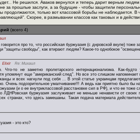
будет... Не решился. Аваков вернулся и теперь дарит верным людям 
 не за прошлые заслуги, а за будущие - чтобы защитили персональн
ы продолжаются, только вот классовой борьбы не наблюдается. В ч
авляющей". Скорее, в размывании классов как таковых и в действи
арий
(всего 4)
аил
 говорится про то, что российская буржуазия (с днровской вкупе) тоже 
ади "защиты свободы", как втирают людям? Какое-то однобокое "освещен
Elixir
Re: Михаил
о. Что-то не заметно пролетарского интернационализма. Как-будто
тя упомянут еще "американский след". Но все это слишком напоминает
анцы и всех нагнули под себя ... В этой статье украинцам предлагают
но. Очень подозрительное умалчивание!!! А ведь как приятно было бы 
ржуазии (и о ее внутриклассовой расстановке сил в РФ), и что ее тоже 
то ЛДНРовская буржуазия заслуживает не меньше ненависти от своих г
сех странах, что здесь замешаны. Такая подача материала действител
азия - это кто?