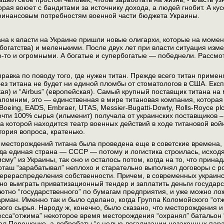
торая воюет с бандитами за источнику дохода, а людей гнобит. А к
финансовым потребностям военной части бюджета Украины.
а к власти на Украине пришли новые олигархи, которые на момен
богатства) и меленькими. После двух лет при власти ситуация изм
о-то и огромными. А богатые и супербогатые — победнели. Рассмо
авка по поводу того, где нужен титан. Прежде всего титан приме
з титана не будет ни единой пломбы от стоматологов в США. Екс
кая) и “Airbus” (европейская). Самый крупный поставщик титана 
помним, это — единственная в мире титановая компания, которая
eing, EADS, Embraer, UTAS, Messier-Bugatti-Dowty, Rolls-Royce plc,
ти 100% сырья (ильменит) получала от украинских поставщиков – 
а которой находится театр военных действий в ходе титановой во
ория вопроса, кратенько.
 месторождений титана была проведена еще в советские времена, 
да единая страна — СССР — потому и логистика строилась, исходя 
исму” из Украины, так оно и осталось потом, когда на то, что при
таш “зарабатывал” неплохо и старательно выполнял договоры с рос
ерераспределения собственности. Причем, в современных украинск
но выиграть приватизационный тендер и заплатить деньги государст
но “государственного” по бумагам предприятия, и уже можно лож
арман. Именно так и было сделано, когда Группа Коломойского “о
вого сырья. Народу ж, конечно, было сказано, что месторождения и
сса“отжима” некоторое время месторождения “охранял” батальон 
ал Порошенко, а добробаты “с целью легализации незаконных пара