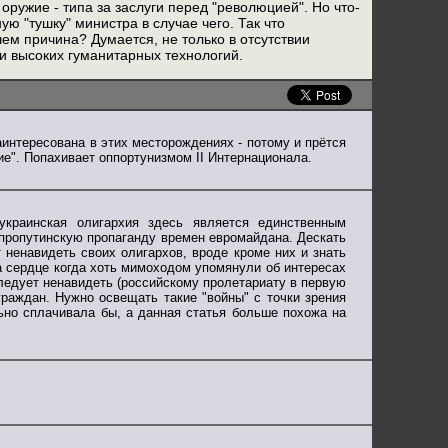
оружие - типа за заслуги перед "революцией". Но что-
ую "тушку" министра в случае чего. Так что
ем причина? Думается, не только в отсутствии
и высоких гуманитарных технологий.
заинтересована в этих месторождениях - потому и прётся
ие". Попахивает оппортунизмом II Интернационала.
 украинская олигархия здесь является единственным
 пропутинскую пропаганду времен евромайдана. Дескать
 ненавидеть своих олигархов, вроде кроме них и знать
на сердце когда хоть мимоходом упомянули об интересах
следует ненавидеть (российскому пролетариату в первую
раждан. Нужно освещать такие "войны" с точки зрения
ьно сплачивала бы, а данная статья больше похожа на