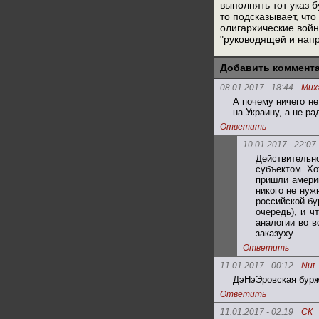
выполнять тот указ 
то подсказывает, что
олигархические войн
"руководящей и напр
Добавить коммент
08.01.2017 - 18:44
Мих
А почему ничего не
на Украину, а не р
Ответить
10.01.2017 - 22:07
Действительн
субъектом. Хо
пришли америк
никого не нуж
российской бу
очередь), и ч
аналогии во в
заказуху.
Ответить
11.01.2017 - 00:12
Nut
ДэНэЭровская буржу
Ответить
11.01.2017 - 02:19
СК