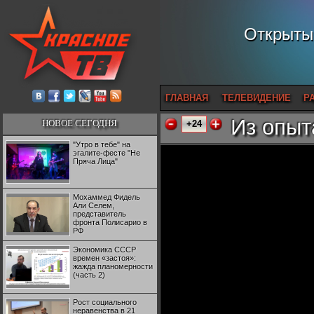
Открытый
ГЛАВНАЯ
ТЕЛЕВИДЕНИЕ
Р
Из опыт
НОВОЕ СЕГОДНЯ
+24
"Утро в тебе" на
эгалите-фесте "Не
Пряча Лица"
Мохаммед Фидель
Али Селем,
представитель
фронта Полисарио в
РФ
Экономика СССР
времен «застоя»:
жажда планомерности
(часть 2)
Рост социального
неравенства в 21