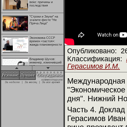
веке: причины и
последствия
"Строки и Звуки" на
эгалите-фесте "Не
Пряча Лица"
Экономика СССР
времен «застоя»:
жажда планомерности
Опубликовано:
2
Классификация:
Владимир Шухов:
инженер, изменивший
Герасимов И.М.
мир
Резонанс
Лучшее
Обсуждаемое
Международная 
комментариев:
"Аркадий Коц" на
За неделю
|
За месяц
|
За все время
эгалите-фесте "Не
Пряча Лица"
"Экономическое 
дня". Нижний Но
Контрапункты
глобализации:
Часть 4. Доклад
геополитэкономическ
ий анализ
Герасимов Иван 
100 лет Ноябрьской
революции в