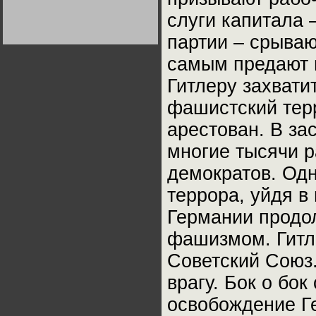
Германии:
слуги капитала 
парламентская
демократия или
диктатура
партии – срываю
пролетариата?
Деятельность
Хрущёва в 50-е годы.
самым предают 
Владимир Соловейчик
Гитлеру захвати
Какова цена победы
фашистский тер
СССР в Великой
Отечественной? Олег
Двуреченский о
арестован. В з
потерянной
революционности
многие тысячи р
демократов. Одн
террора, уйдя в
Германии продол
фашизмом. Гитл
Советский Союз.
врагу. Бок о бок
освобождение Г