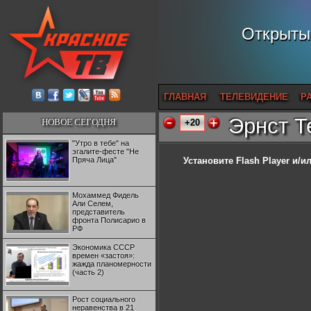
Открытый
ГЛАВНАЯ
ТЕЛЕВИДЕНИЕ
Р
Эрнст Т
НОВОЕ СЕГОДНЯ
+20
"Утро в тебе" на
эгалите-фесте "Не
Пряча Лица"
Установите Flash Player
и/ил
Мохаммед Фидель
Али Селем,
представитель
фронта Полисарио в
РФ
Экономика СССР
времен «застоя»:
жажда планомерности
(часть 2)
Рост социального
неравенства в 21