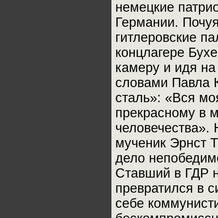
немецкие патрио
Германии. Почуя
гитлеровские па
концлагере Бухе
камеру и идя на
словами Павла К
сталь»: «Вся мо
прекрасному в м
человечества». 
мученик Эрнст Т
дело непобедимо
Ставший в ГДР 
превратился в с
себе коммунист