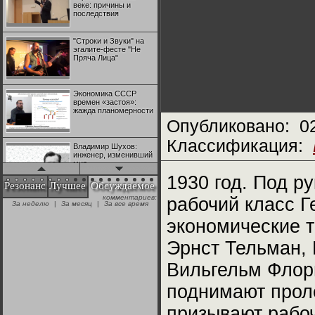
веке: причины и
последствия
"Строки и Звуки" на
эгалите-фесте "Не
Пряча Лица"
Экономика СССР
времен «застоя»:
жажда планомерности
Опубликовано:
0
Классификация:
Владимир Шухов:
инженер, изменивший
мир
1930 год. Под р
Резонанс
Лучшее
Обсуждаемое
комментариев:
рабочий класс Г
"Аркадий Коц" на
За неделю
|
За месяц
|
За все время
эгалите-фесте "Не
Пряча Лица"
экономические т
Эрнст Тельман, 
Контрапункты
глобализации:
Вильгельм Флор
геополитэкономическ
ий анализ
поднимают прол
100 лет Ноябрьской
призывают рабоч
революции в