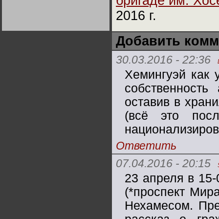
бригаде им. Хос
Германии:
парламентская
2016 г.
демократия или
Не сгорайте до выборов
Не сгорайте до выборов
диктатура
Путина! Юрий Нерсесов
Путина! Юрий Нерсесов
пролетариата?
Деятельность
Хрущёва в 50-е годы.
Добавить комм
Владимир Соловейчик
30.03.2016 - 22:36
Какова цена победы
Хемингуэй как 
СССР в Великой
Отечественной? Олег
Двуреченский о
собственность
потерянной
революционности
оставив в хран
(всё это пос
национализиров
Ответить
07.04.2016 - 20:15
23 апреля в 15
(*проспект Мир
Нехамесом. Пре