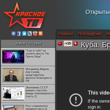
Открытый
ГЛАВНАЯ
ТЕЛЕВИДЕНИЕ
Р
Куба. Б
НОВОЕ СЕГОДНЯ
+15
"Утро в тебе" на
эгалите-фесте "Не
Пряча Лица"
Мохаммед Фидель
Али Селем,
представитель
фронта Полисарио в
РФ
Экономика СССР
времен «застоя»:
жажда планомерности
(часть 2)
Рост социального
неравенства в 21