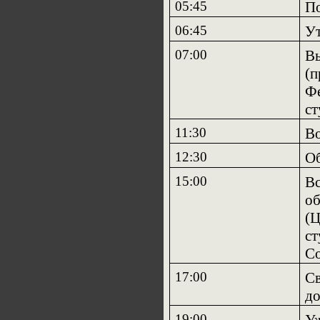
05:45
По
06:45
Ут
07:00
Вы
(п
Фе
ст
11:30
Во
12:30
О
15:00
Вс
об
(Ц
ст
С
17:00
Св
до
19:00