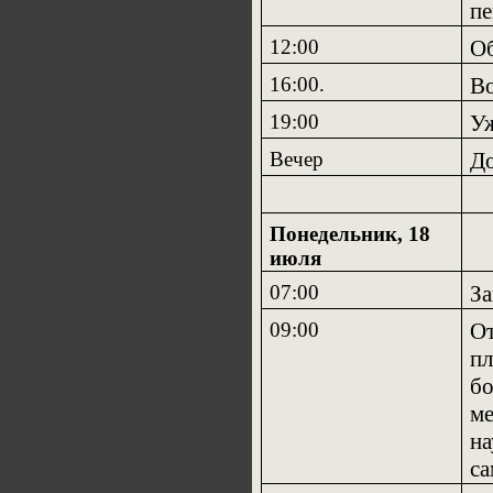
пе
12:00
Об
16:00.
Во
19:00
Уж
Вечер
До
Понедельник, 18
июля
07:00
За
09:00
От
пл
бо
ме
на
са