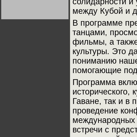
солидарности и
Германии:
парламентская
между Кубой и 
демократия или
Не сгорайте до выборов
Не сгорайте до выборов
диктатура
Путина! Юрий Нерсесов
Путина! Юрий Нерсесов
пролетариата?
Деятельность
В программе пр
Хрущёва в 50-е годы.
Владимир Соловейчик
танцами, просм
фильмы, а также
Какова цена победы
СССР в Великой
Отечественной? Олег
культуры. Это д
Двуреченский о
потерянной
пониманию нашег
революционности
помогающие под
Программа вклю
исторического, к
Гаване, так и в
проведение кон
международных н
встречи с пред