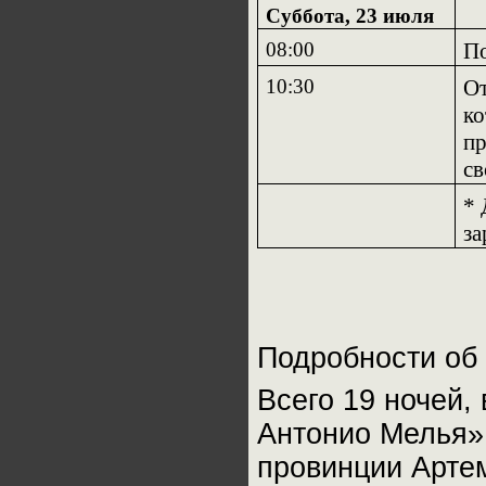
Суббота, 23 июля
08:00
По
10:30
От
ко
пр
св
*
за
Подробности об 
Всего 19 ночей,
Антонио Мелья» 
провинции Артем