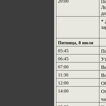
20:00
По
Ло
до
*
за
Пятница, 8 июля
05:45
По
06:45
Ут
07:00
Вы
11:30
Во
12:00
О
14:00
От
ча