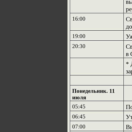
вы
ре
16:00
Св
до
19:00
У
20:30
Св
в 
*
за
Понедельник. 11
июля
05:45
По
06:45
Ут
07:00
Вы