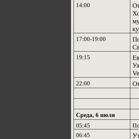
14:00
От
Хо
му
ку
17:00-19:00
По
Св
19:15
Ев
Уж
V
22:00
От
Среда, 6 июля
05:45
По
06:45
Ут