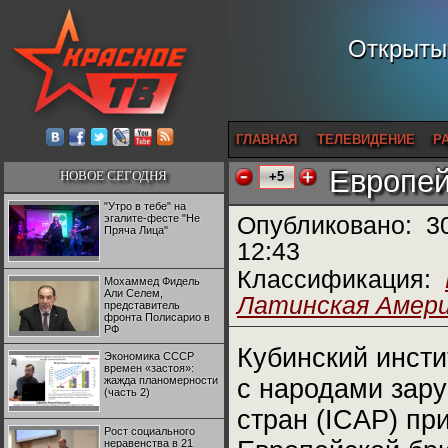
Открытый
ГЛАВНАЯ
ТЕЛЕВИДЕНИЕ
Р
Европей
НОВОЕ СЕГОДНЯ
+5
"Утро в тебе" на
эгалите-фесте "Не
Опубликовано:
3
Пряча Лица"
12:43
Классификация:
Мохаммед Фидель
Али Селем,
Латинская Амер
представитель
фронта Полисарио в
РФ
Кубинский инст
Экономика СССР
времен «застоя»:
жажда планомерности
с народами зар
(часть 2)
стран (
ICAP
) пр
Рост социального
неравенства в 21