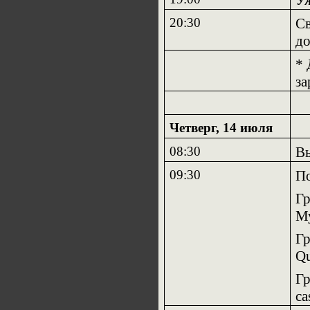
У
20:30
Св
до
*
за
Четверг, 14 июля
08:30
Вы
09
:
30
По
Гр
Му
Гр
Qu
Гр
ca