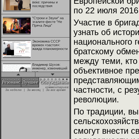
Европейской бри
веке: причины и
последствия
по 22 июля 2016
"Строки и Звуки" на
Участие в брига
эгалите-фесте "Не
Пряча Лица"
узнать об истор
национального г
Экономика СССР
времен «застоя»:
жажда планомерности
братскому обмен
между теми, кто
Владимир Шухов:
объективное пре
инженер, изменивший
мир
представляющим 
Резонанс
Лучшее
Обсуждаемое
частности, с ре
"Аркадий Коц" на
эгалите-фесте "Не
+28
Пряча Лица"
революции.
По традиции, вы
Контрапункты
глобализации:
№1 | Красная жара | Попов vs
№1 | Красная жара | Попов vs
геополитэкономическ
сельскохозяйств
Биец
Биец
ий анализ
+25
смогут внести с
100 лет Ноябрьской
революции в