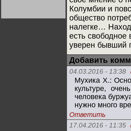
Германии:
парламентская
Колумбии и повс
демократия или
диктатура
общество потре
пролетариата?
Деятельность
Хрущёва в 50-е годы.
налегке… Находи
Владимир Соловейчик
есть свободное 
Какова цена победы
уверен бывший г
СССР в Великой
Отечественной? Олег
Двуреченский о
потерянной
революционности
Добавить комм
04.03.2016 - 13:38
Мухика Х.: Осн
культуре, очен
человека буржуа
нужно много вр
Ответить
17.04.2016 - 11:35