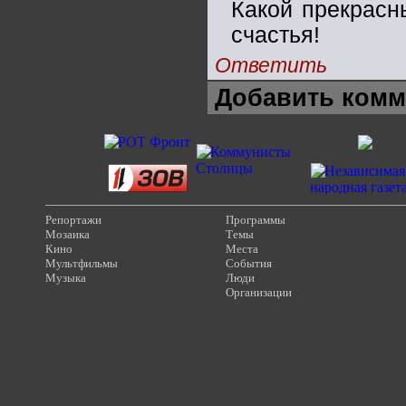
Какой прекрасн
счастья!
Ответить
Добавить комм
Репортажи
Программы
Мозаика
Темы
Кино
Места
Мультфильмы
События
Музыка
Люди
Организации