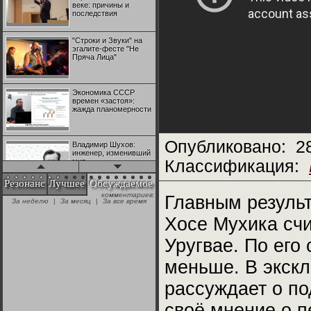
веке: причины и
последствия
"Строки и Звуки" на
эгалите-фесте "Не
Пряча Лица"
Экономика СССР
времен «застоя»:
жажда планомерности
Опубликовано:
2
Владимир Шухов:
инженер, изменивший
мир
Классификация:
Резонанс
Лучшее
Обсуждаемое
комментариев:
"Аркадий Коц" на
Главным результ
За неделю
|
За месяц
|
За все время
эгалите-фесте "Не
Пряча Лица"
Хосе Мухика счи
Уругвае. По его
Контрапункты
глобализации:
меньше. В экск
геополитэкономическ
ий анализ
рассуждает о по
100 лет Ноябрьской
своё мнение о 
революции в