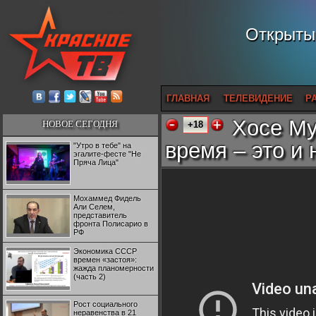
Открытый
ГЛАВНАЯ
ТЕЛЕВИДЕНИЕ
Р
Хосе Му
НОВОЕ СЕГОДНЯ
+18
время – это и
"Утро в тебе" на
эгалите-фесте "Не
Пряча Лица"
Мохаммед Фидель
Али Селем,
представитель
фронта Полисарио в
РФ
Экономика СССР
времен «застоя»:
жажда планомерности
(часть 2)
Рост социального
неравенства в 21