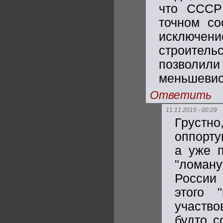
что СССР
точном со
исключен
строительс
позволили
меньшевис
Ответить
11.11.2015 - 00:29
Грустн
оппорту
а уже п
"ломан
России
этого 
участво
будто с