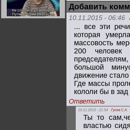
Германии:
Добавить комм
парламентская
демократия или
Не сгорайте до выборов
Не сгорайте до выборов
диктатура
Путина! Юрий Нерсесов
Путина! Юрий Нерсесов
10.11.2015 - 06:46
пролетариата?
Деятельность
Хрущёва в 50-е годы.
Владимир Соловейчик
... все эти ре
которая умерла
Какова цена победы
массовость мер
СССР в Великой
Отечественной? Олег
200 человек 
Двуреченский о
потерянной
революционности
председателя
большой мину
движение стало 
Где массы проле
кололи бы в зад
Ответить
10.11.2015 - 21:54
Гусев С.А.
Ты то сам,ч
властью сидя