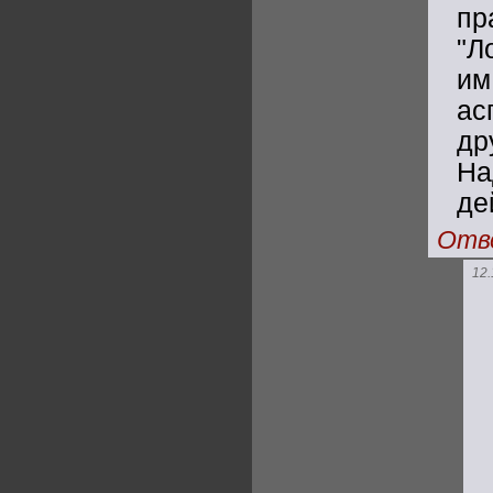
пр
"Л
им
ас
др
На
де
Отв
12.