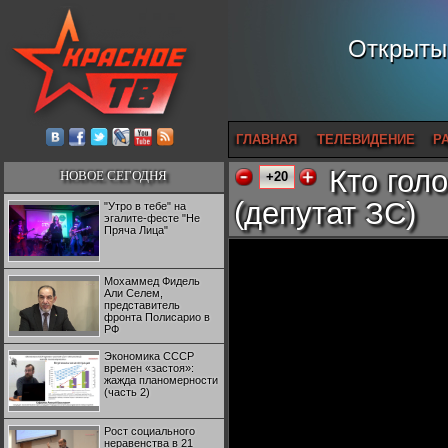
Открытый
ГЛАВНАЯ
ТЕЛЕВИДЕНИЕ
Р
Кто гол
НОВОЕ СЕГОДНЯ
+20
(депутат ЗС)
"Утро в тебе" на
эгалите-фесте "Не
Пряча Лица"
Мохаммед Фидель
Али Селем,
представитель
фронта Полисарио в
РФ
Экономика СССР
времен «застоя»:
жажда планомерности
(часть 2)
Рост социального
неравенства в 21