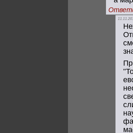
Ответ
11.11.20
Не
От
см
зн
Пр
"
ев
не
св
сл
на
фа
ма