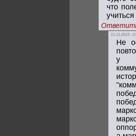
что пол
учиться
Ответит
11.11.2015 - 2
Не о
повто
у м
комм
исто
"ком
побе
побе
марк
марк
оппор
а мар