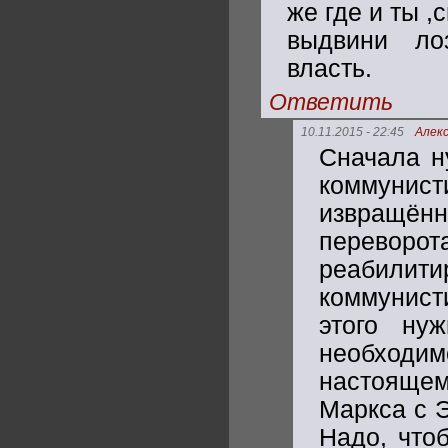
же где и ты 
выдвини лоз
власть.
Ответить
10.11.2015 - 22:45
Алек
Сначала н
коммуни
извращённ
переворота
реабилит
коммунист
этого ну
необходи
настоящем
Маркса с Э
Надо, что