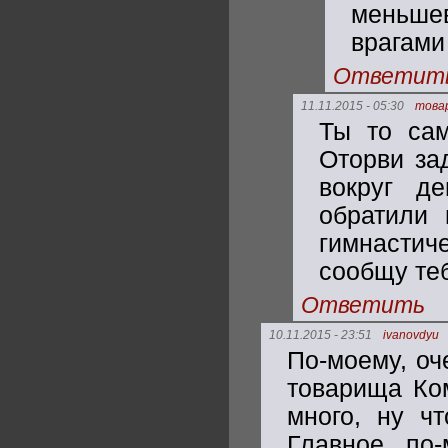
меньше
врагами
Ответит
11.11.2015 - 05:30
това
Ты то сам
Оторви за
вокруг де
обратили 
гимнастич
сообщу теб
Ответить
10.11.2015 - 23:51
ivanovdyu
По-моему, оч
товарища Ко
много, ну ч
Главное, по