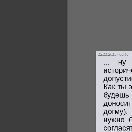
12.11.2015 - 06:46
... ну
историч
допусти
Как ты 
будешь
доносит
догму).
нужно б
соглася