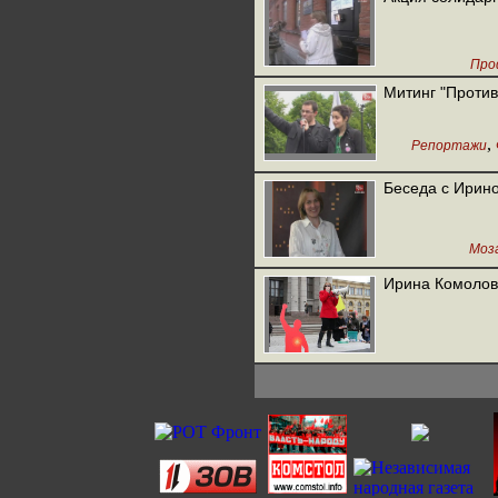
Про
Митинг "Против
,
Репортажи
Беседа с Ирин
Моз
Ирина Комолов