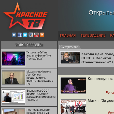
Открытый
ГЛАВНАЯ
ТЕЛЕВИДЕНИЕ
Р
НОВОЕ СЕГОДНЯ
Смотреть все
"Утро в тебе" на
Какова цена поб
эгалите-фесте "Не
СССР в Великой
Пряча Лица"
Отечественной? 
Двуреченский о
потерянной
Мохаммед Фидель
революционност
Али Селем,
представитель
Кто голосует з
фронта Полисарио в
РФ
Экономика СССР
Репо
времен «застоя»:
жажда планомерности
(часть 2)
Митинг "За дос
Рост социального
Реп
неравенства в 21