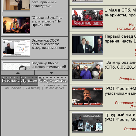
веке: причины и
последствия
1 Мая в СПб. М
анархисты, пр
"Строки и Звуки" на
эгалите-фесте "Не
Реп
Пряча Лица"
Тюлькин В.
Первый съезд 
Экономика СССР
прения, часть 1
времен «застоя»:
жажда планомерности
Мити
"За мир без ан
Владимир Шухов:
(СПб, 8.03.201
инженер, изменивший
мир
Репорта
Резонанс
Лучшее
Обсуждаемое
комментариев:
"Аркадий Коц" на
"РОТ Фронт"+М
За неделю
|
За месяц
|
За все время
эгалите-фесте "Не
участниками ми
Пряча Лица"
Репортажи
Ле
Контрапункты
Другая 
глобализации:
Траурный митин
геополитэкономическ
(РОТ Фронт, М
ий анализ
Репор
100 лет Ноябрьской
революции в