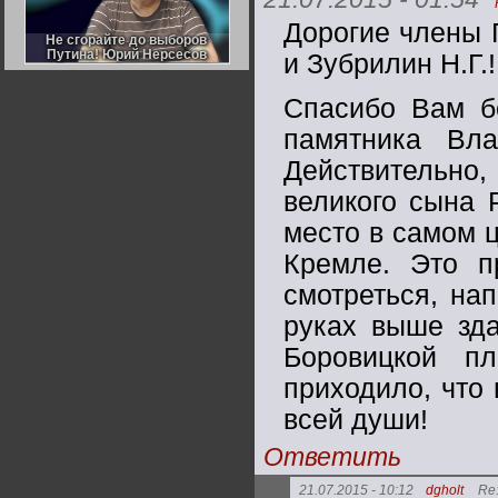
Германии:
парламентская
Дорогие члены 
демократия или
Не сгорайте до выборов
Не сгорайте до выборов
диктатура
Путина! Юрий Нерсесов
Путина! Юрий Нерсесов
и Зубрилин Н.Г.!
пролетариата?
Деятельность
Хрущёва в 50-е годы.
Владимир Соловейчик
Спасибо Вам б
памятника Вл
Какова цена победы
Действительно, 
СССР в Великой
Отечественной? Олег
Двуреченский о
великого сына 
потерянной
революционности
место в самом 
Кремле. Это п
смотреться, на
руках выше зда
Боровицкой п
приходило, что 
всей души!
Ответить
21.07.2015 - 10:12
dgholt
Re