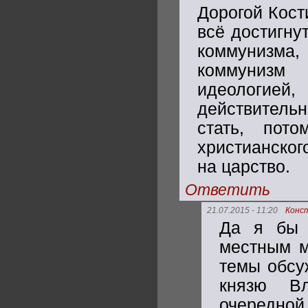
Дорогой Кости
всё достигну
коммунизма,
коммунизм
идеологие
действитель
стать, пот
христианског
на царство.
Ответить
21.07.2015 - 11:20
Конс
Да я бы 
местным м
темы обсу
князю В
очередно