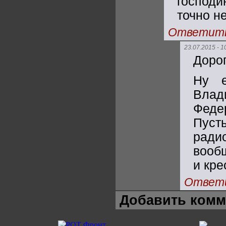
господи
точно не
Ответит
23.07.2015 - 1
Дорог
Ну е
Влади
Феде
Пусть
ради
вооб
и кре
Ответ
Добавить комм