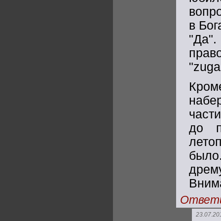
вопро
в Бог
"Да
прав
"zuga
Кром
набе
част
до п
лето
было
дрем
Вним
Ответ
23.07.20