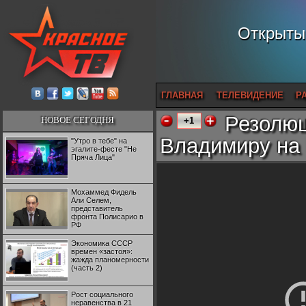
Открытый
ГЛАВНАЯ
ТЕЛЕВИДЕНИЕ
Р
Резолюц
НОВОЕ СЕГОДНЯ
+1
Владимиру на 
"Утро в тебе" на
эгалите-фесте "Не
Пряча Лица"
Мохаммед Фидель
Али Селем,
представитель
фронта Полисарио в
РФ
Экономика СССР
времен «застоя»:
жажда планомерности
(часть 2)
Рост социального
неравенства в 21