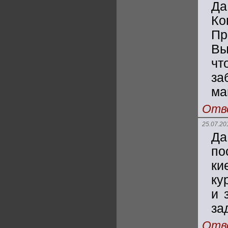
Да
Ко
Пр
Вы
ч
за
ма
Отв
25.07.20
Да
по
ки
ку
и 
за
Отв