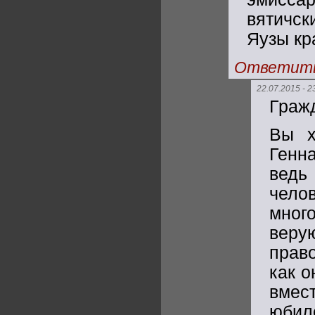
вятичс
Яузы кр
Ответит
22.07.2015 - 2
Гражд
Вы х
Генн
ведь
чело
мног
веру
прав
как о
вмес
юбил