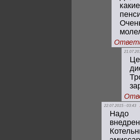
как
пенс
Очен
моле
Ответ
21.07.20
Це
ди
Тр
за
Отв
22.07.2015 - 03:43
Надо 
внедр
Котель
эмиссар