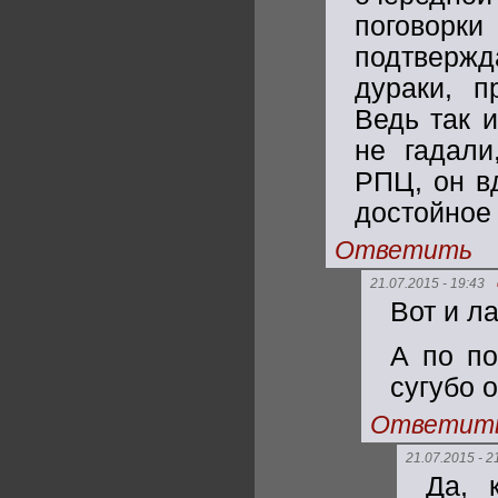
поговор
подтверж
дураки, п
Ведь так 
не гадали
РПЦ, он в
достойное 
Ответить
21.07.2015 - 19:43
Вот и л
А по по
сугубо 
Ответит
21.07.2015 - 2
Да, 