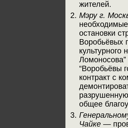
жителей.
Мэру г. Мос
необходимые
остановки ст
Воробьёвых г
культурного 
Ломоносова” 
“Воробьёвы г
контракт с к
демонтироват
разрушенную
общее благо
Генеральном
Чайке
— пров