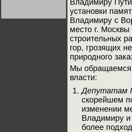
Владимиру Пути
Германии:
парламентская
установки памя
демократия или
диктатура
пролетариата?
Деятельность
Владимиру с Вор
Хрущёва в 50-е годы.
Владимир Соловейчик
место г. Москвы
строительных р
Какова цена победы
СССР в Великой
гор, грозящих 
Отечественной? Олег
Двуреченский о
потерянной
природного зака
революционности
Мы обращаемся 
власти:
Депутатам М
скорейшем п
изменении ме
Владимиру и 
более подход