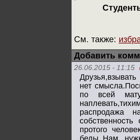
Студенты
См. также:
избр
Добавить комм
26.06.2015 - 11:15
Друзья,взывать
нет смысла.По
по всей мат
наплевать,тихи
распродажа на
собственность
протого челове
беды..Нам ну