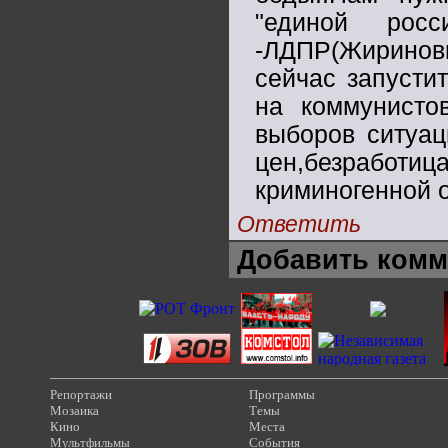
"единой рос
-ЛДПР(Жирино
сейчас запусти
на коммунисто
выборов ситуац
цен,безработ
криминогенной о
Ответить
Добавить комм
Репортажи
Программы
Мозаика
Темы
Кино
Места
Мультфильмы
События