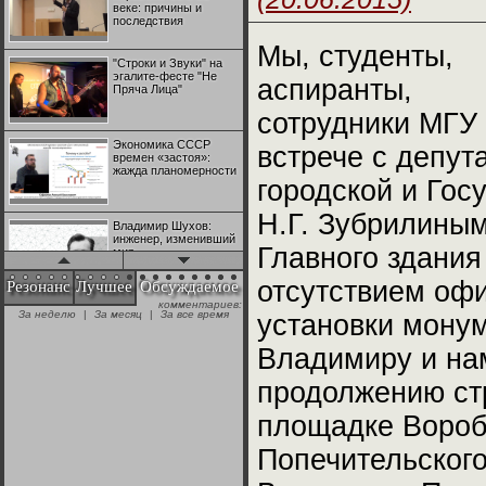
веке: причины и
последствия
Мы, студенты,
"Строки и Звуки" на
эгалите-фесте "Не
аспиранты,
Пряча Лица"
сотрудники МГУ 
Экономика СССР
встрече с депу
времен «застоя»:
жажда планомерности
городской и Го
Н.Г. Зубрилиным
Владимир Шухов:
инженер, изменивший
Главного здания
мир
отсутствием оф
Резонанс
Лучшее
Обсуждаемое
комментариев:
"Аркадий Коц" на
За неделю
|
За месяц
|
За все время
установки мону
эгалите-фесте "Не
Пряча Лица"
Владимиру и на
продолжению ст
Контрапункты
глобализации:
геополитэкономическ
площадке Вороб
ий анализ
Попечительског
100 лет Ноябрьской
революции в