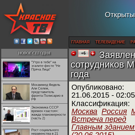
Открытый
ГЛАВНАЯ
ТЕЛЕВИДЕНИЕ
Р
Заявлен
НОВОЕ СЕГОДНЯ
+6
сотрудников М
"Утро в тебе" на
эгалите-фесте "Не
Пряча Лица"
года
Мохаммед Фидель
Опубликовано:
Али Селем,
представитель
21.06.2015 - 02:05
фронта Полисарио в
РФ
Классификация:
Экономика СССР
Москва
Россия
времен «застоя»:
жажда планомерности
Встреча перед
(часть 2)
Главным зданием
Рост социального
(20.06.2015)
неравенства в 21