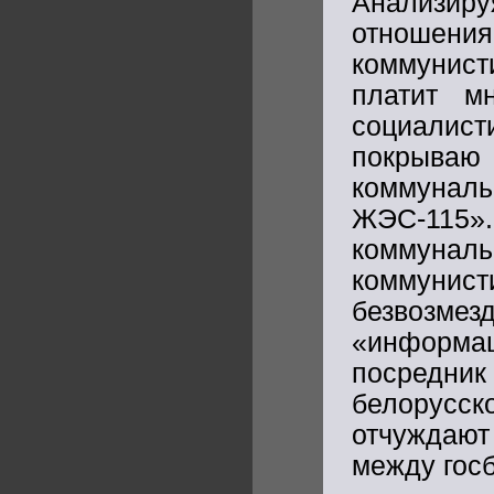
Анализиру
отношен
коммунист
платит м
социалист
покрываю
коммунал
ЖЭС-115»
коммун
коммунис
безвозме
«информа
посредн
белорусск
отчуждают
между гос