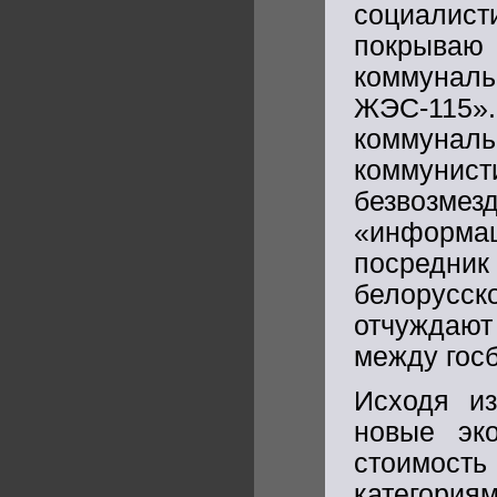
социалист
покрываю
коммунал
ЖЭС-115»
коммун
коммунис
безвозме
«информа
посредн
белорусск
отчуждают
между гос
Исходя из
новые эко
стоимост
категория