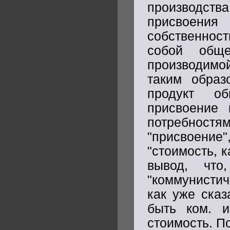
производс
присвоени
собственност
собой обще
производимой
таким образ
продукт об
присвоение 
потребност
"присвоение
"стоимость, 
вывод, что
"коммунистич
как уже сказ
быть ком. и
стоимость. П