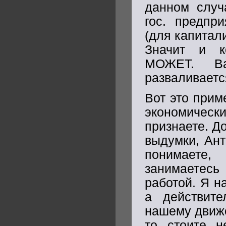
данном слу
гос. предпр
(для капитал
Значит и к
МОЖЕТ. Ваш
разваливаетс
Вот это прим
экономически
признаете. Д
выдумки, Ант
понимаете,
занимаетесь 
работой. Я н
а действите
нашему движе
то стоите н