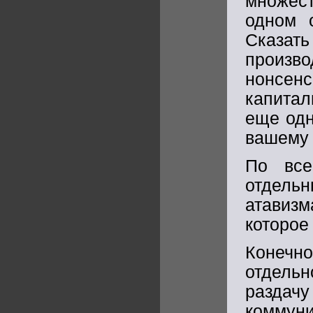
множес
одном 
Сказат
произво
нонсе
капитал
еще одн
вашему 
По все
отдель
атавизм
которое
Конечно
отдельн
раздач
коммуни