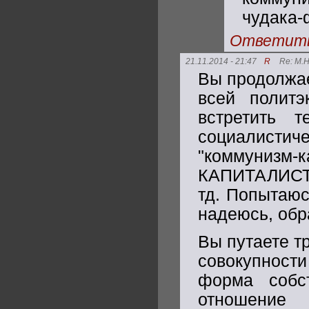
чудака-
Ответит
21.11.2014 - 21:47
R
Re: М.
Вы продолжае
всей полит
встретить т
социалистиче
"коммуниз
КАПИТАЛИС
тд. Попытаюс
надеюсь, обр
Вы путаете т
совокупност
форма собс
отношение