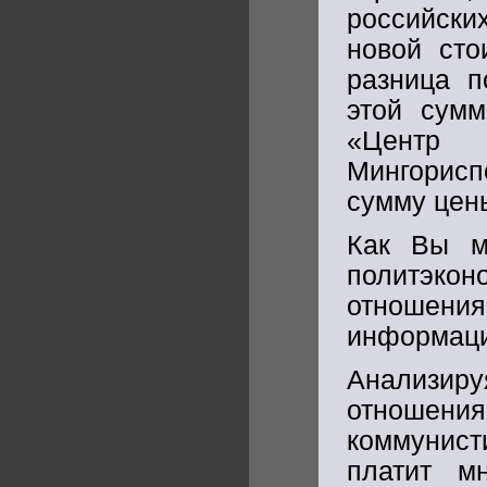
российски
новой сто
разница п
этой сумм
«Центр
Мингорис
сумму цен
Как Вы м
политэк
отношени
информаци
Анализиру
отношен
коммунист
платит м