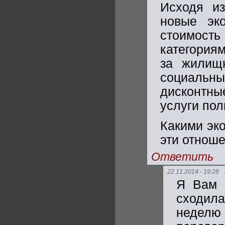
Исходя из
новые эко
стоимост
категория
за жилищн
социальн
дисконтны
услуги пол
Какими эк
эти отнош
Ответить
22.11.2014 - 19:28
Я Вам 
сходила
неделю