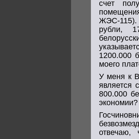
счет полу
помещени
ЖЭС-115).
рубли, 1
белорусск
указываетс
1200.000 б
моего плат
У меня к 
является 
800.000 б
экономии?
Госчиновн
безвозме
отвечаю,