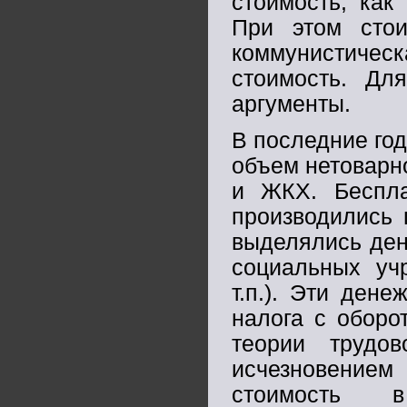
стоимость, как
При этом стои
коммунистиче
стоимость. Дл
аргументы.
В последние го
объем нетоварн
и ЖКХ. Беспла
производились 
выделялись ден
социальных уч
т.п.). Эти ден
налога с оборо
теории трудо
исчезновением
стоимость 