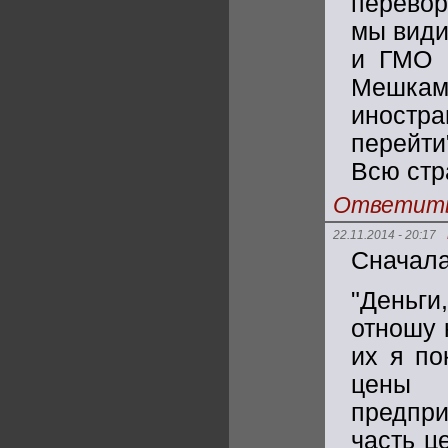
перевор
мы види
и ГМО п
Мешкам
иностр
перейти
Всю стр
Ответит
22.11.2014 - 20:17
Сначала
"Деньги
отношу 
их я по
цены 
предпри
часть ц