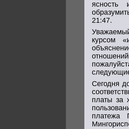
ясность 
образумить
21:47.
Уважаемый
курсом «
объяснени
отношений
пожалуй
следующие
Сегодня до
соответст
платы за 
пользова
платежа 
Мингорисп