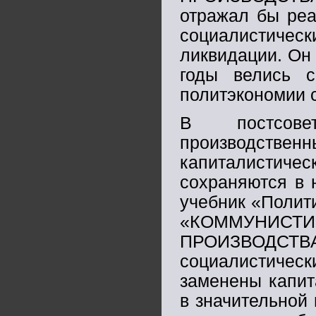
отражал бы реа
социалистическ
ликвидации. Он
годы велись с
политэкономии 
В постсовет
производс
капиталистич
сохраняются в 
учебник «Полит
«КОММУНИСТИ
ПРОИЗВОДСТВА»
социалистиче
заменены капит
в значительной