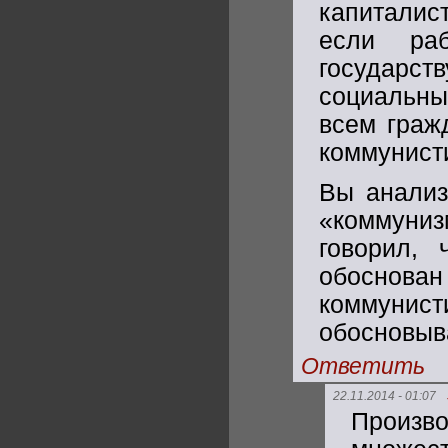
капиталист
если раб
государст
социальны
всем граж
коммунисти
Вы анализ
«коммуниз
говорил,
обоснова
коммунис
обосновыва
Ответить
22.11.2014 - 01:07
Произв