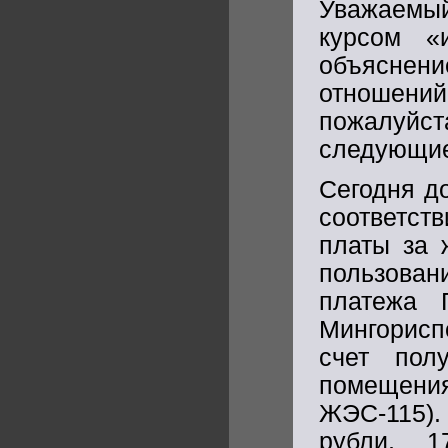
Уважаемый
курсом «
объяснени
отношений
пожалуй
следующие
Сегодня до
соответст
платы за 
пользова
платежа 
Мингорисп
счет полу
помещени
ЖЭС-115).
рубли, 1