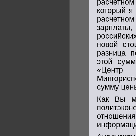
расчетном 
который я
расчетном
зарплаты
российски
новой сто
разница п
этой сумм
«Центр
Мингорис
сумму цен
Как Вы м
политэк
отношени
информаци