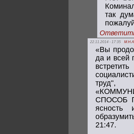
Коминал
так дум
пожалуй
Ответит
22.11.2014 - 17:35
М.Н.
«Вы продо
да и всей 
встретить
социалист
труд"
«КОММУН
СПОСОБ П
ясность 
образумить
21:47.