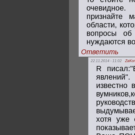
очевидное.
признайте м
области, кот
вопросы об 
нуждаются во
Ответить
22.11.2014 - 11:02
ZaKo
R писал:"
явлений"
известно 
вумнико
руковод
выдумывае
хотя уже 
показывае