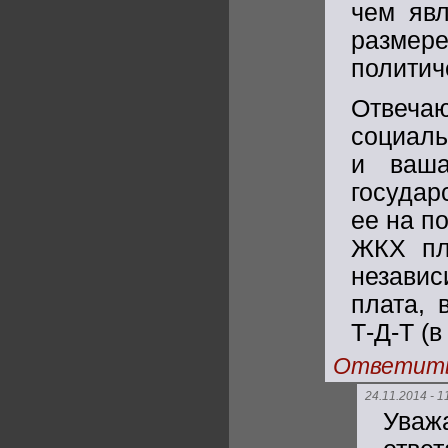
чем яв
размере
политич
Отвеча
социаль
и ваша
государ
ее на п
ЖКХ пл
независ
плата, 
Т-Д-Т (в
Ответит
24.11.2014 - 1
Уваж