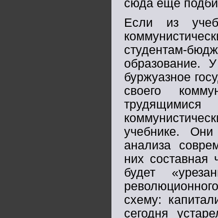
сюда еще подби
Если из учеб
коммунистическ
студентам-бюдж
образование. У
буржуазное госу
своего комму
трудящимися
коммунистичес
учебнике. Он
анализа совре
них составная 
будет «урез
революционног
схему: капитал
сегодня устар