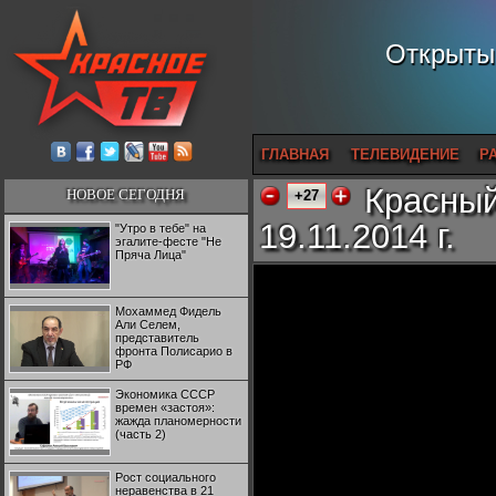
Открытый
ГЛАВНАЯ
ТЕЛЕВИДЕНИЕ
Р
Красный
НОВОЕ СЕГОДНЯ
+27
19.11.2014 г.
"Утро в тебе" на
эгалите-фесте "Не
Пряча Лица"
Мохаммед Фидель
Али Селем,
представитель
фронта Полисарио в
РФ
Экономика СССР
времен «застоя»:
жажда планомерности
(часть 2)
Рост социального
неравенства в 21