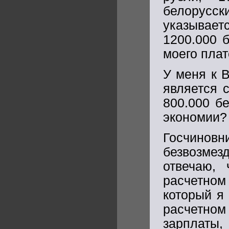
белорусск
указываетс
1200.000 б
моего плат
У меня к 
является 
800.000 б
экономии?
Госчиновн
безвозме
отвечаю,
расчетном 
который я
расчетном
зарплаты