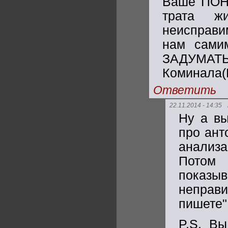
Ваше ПОН
трата ж
неисправ
нам сами
ЗАДУМАТ
Коминала(К
Ответить
22.11.2014 - 14:35
Ну а вы
про ант
анализа
Потом 
показ
неправ
пишете"
P.S. В