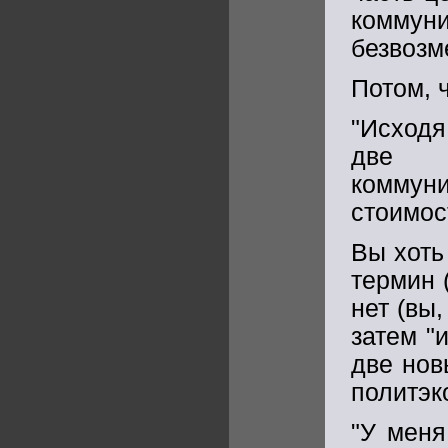
коммун
безвозм
Потом, 
"Исходя
две н
коммуни
стоимос
Вы хоть
термин 
нет (вы
затем "
две нов
политэк
"У меня