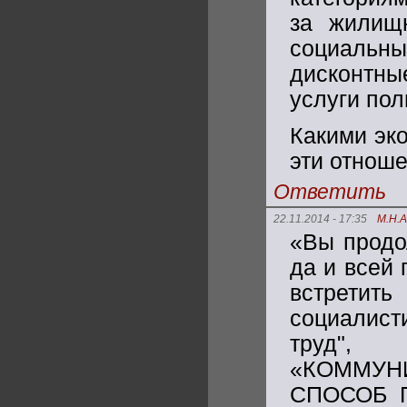
за жилищн
социальн
дисконтны
услуги пол
Какими эк
эти отнош
Ответить
22.11.2014 - 17:35
М.Н.
«Вы продо
да и всей 
встретить
социалист
труд"
«КОММУН
СПОСОБ П