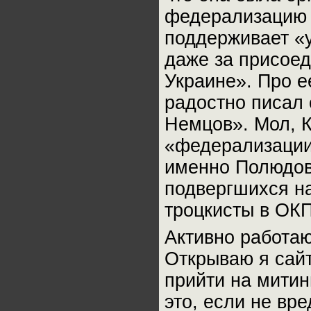
федерализацию К
поддерживает «у
даже за присое
Украине». Про 
радостно писал
Немцов». Мол, К
«федерализации»
именно Полюдову
подвергшихся н
троцкисты в ОКП
Активно работа
Открываю я сайт
прийти на митин
это, если не вр