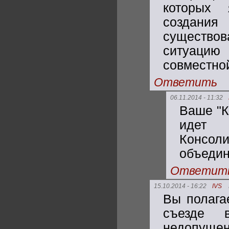
которых 
создания
существо
ситуацию
совместной
Ответить
06.11.2014 - 11:32
Ваше "К
идет 
Консол
объедин
Ответит
15.10.2014 - 16:22
IVS
Вы полага
съезде 
недопущен