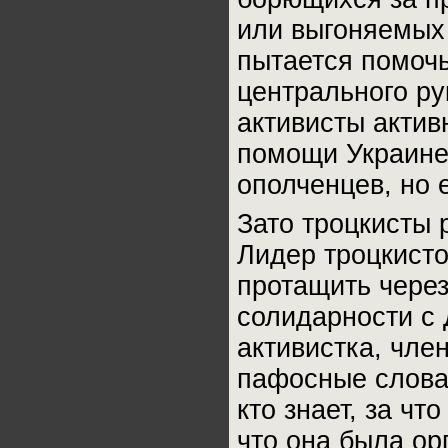
или выгоняемых
пытается помочь
центрального р
активисты акти
помощи Украине
ополченцев, но 
Зато троцкисты 
Лидер троцкисто
протащить чере
солидарности с 
активистка, чле
пафосные слова
кто знает, за чт
что она была ор