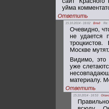
сайт "Красного
уйма комментато
Ответить
15.10.2014 - 16:02
Влад
Re:
Очевидно, чт
не удается п
троцкистов.
Москве мутят
Видимо, это
уже слетаютс
несовпадающ
материалу. М
Ответить
15.10.2014 - 16:53
Опан
Правильн
всюду... 