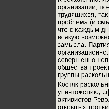
организации, по
трудящихся, так
проблема (и смы
что с каждым д
всякую возможно
замысла. Партия
организационно,
совершенно неп
общества проект
группы раскольн
Костяк расколь
уничтожению, с
активистов Рево
открытых троцки