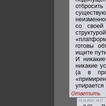
отбросить
существую
неизменно
со своей
структу
«платформ
готовы об
ищите пути
И никакие
никакие у
(а в пр
«примире
упирается 
Ответить
15.10.2014 - 18:17