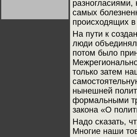
разногласиями, 
Германии:
парламентская
самых болезненн
демократия или
Не сгорайте до выборов
Не сгорайте до выборов
диктатура
Путина! Юрий Нерсесов
Путина! Юрий Нерсесов
пролетариата?
Деятельность
происходящих в
Хрущёва в 50-е годы.
Владимир Соловейчик
На пути к созда
люди объединял
Какова цена победы
СССР в Великой
Отечественной? Олег
потом было при
Двуреченский о
потерянной
революционности
Межрегионально
только затем на
самостоятельную
нынешней полит
формальными тр
закона «О полит
Надо сказать, ч
Многие наши тов