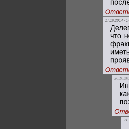
посл
Ответ
17.10.2014 - 1
Деле
что 
фрак
име
проя
Ответ
20.10.20
Ин
ка
по
Отв
21.