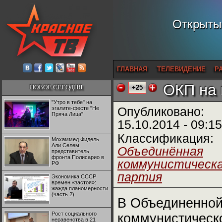
Открытый
ГЛАВНАЯ
ТЕЛЕВИДЕНИЕ
Р
ОКП на 
НОВОЕ СЕГОДНЯ
+25
"Утро в тебе" на
эгалите-фесте "Не
Опубликовано:
Пряча Лица"
15.10.2014 - 09:15
Классификация:
Мохаммед Фидель
Али Селем,
Объединённая
представитель
фронта Полисарио в
коммунистическ
РФ
партия
Экономика СССР
времен «застоя»:
жажда планомерности
(часть 2)
В Объединенно
Рост социального
коммунистическ
неравенства в 21