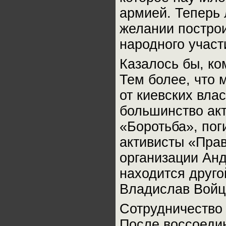
армией. Теперь
желании построи
народного участ
Казалось бы, ком
Тем более, что
от киевских вла
большинство акт
«Боротьба», пог
активисты «Прав
организации Анд
находится друго
Владислав Войц
Сотрудничество
После воссоеди