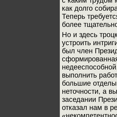
с каким трудом 
как долго собир
Теперь требуетс
более тщательно
Но и здесь тро
устроить интриг
был член Презид
сформированная
недееспособной,
выполнить работ
большие отделы.
неточности, а в
заседании През
отказал нам в р
«некомпетентнос