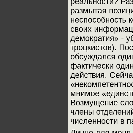
реальности? Ра
размытая позици
неспособность к
своих информац
демократия» - у
троцкистов). По
обсуждался один
фактически один
действия. Сейча
«некомпетентнос
мнимое «единств
Возмущение сло
члены отделений
численности в п
Лично для меня 