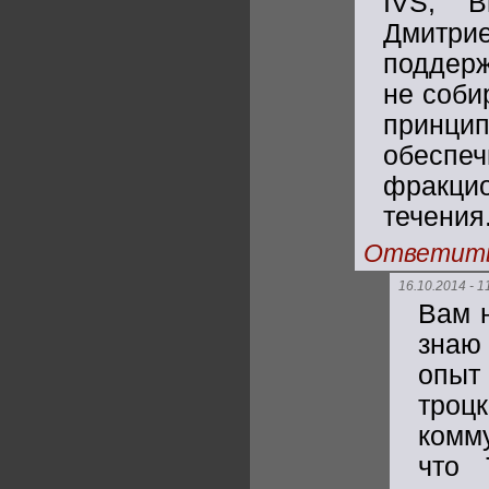
IVS, В
Дмитр
поддерж
не соби
принцип
обеспе
фракцио
течения
Ответит
16.10.2014 - 1
Вам н
знаю
опыт
троц
комм
что 