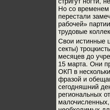
стригут ногти, н
Но со временем 
перестали заме
рабочей» парти
трудовые коллек
Свои истинные ц
секты) троцкист
месяцев до учре
15 марта. Они п
ОКП в нескольки
фразой и обеща
сегодняшний ден
региональных от
малочисленных,
необходимых дл