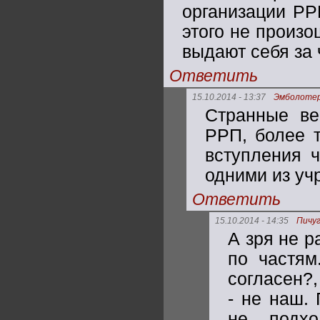
организации РР
этого не произ
выдают себя за
Ответить
15.10.2014 - 13:37
Эмболоте
Странные ве
РРП, более т
вступления 
одними из уч
Ответить
15.10.2014 - 14:35
Пичу
А зря не р
по частям
согласен?
- не наш.
не подхо