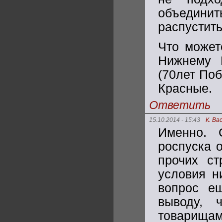
объединит
распустить
Что может
Нижнему 
(70лет Поб
Красные.
Ответить
15.10.2014 - 15:43
К. Ва
Именно. 
роспуска 
прочих ст
условия н
вопрос е
выводу, 
товарища