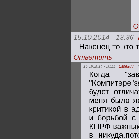
О
15.10.2014 - 13:36
Наконец-то кто-
Ответить
15.10.2014 - 16:11
Евгений
Когда "з
"Компитере"з
будет отлич
меня было яс
критикой в а
и борьбой с 
КПРФ важным.
в никуда,по