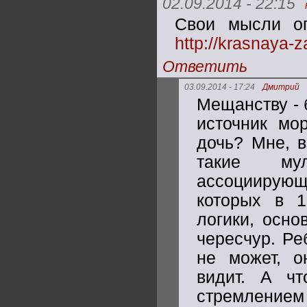
02.09.2014 - 22:15
Свои мысли оп
http://krasnaya-
Ответить
03.09.2014 - 17:24
Дмитрий
Мещанству - 
источник мо
дочь? Мне, в
такие му
ассоциирующ
которых в 1
логики, осно
чересчур. Ре
не может, о
видит. А ч
стремление