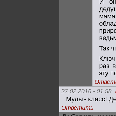
И он
деду
мама
обла
прир
ведьм
Так ч
Ключ
раз 
эту п
Ответ
27.02.2016 - 01:58
Мульт- класс! Д
Ответить