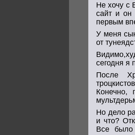
Не хочу с 
сайт и он
первым вп
У меня сы
от тунеядс
Видимо,ху
сегодня я 
После Хр
троцкисто
Конечно,
мультдерьм
Но дело ра
и что? От
Все было 