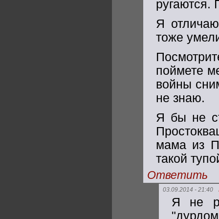
ругаются. 
Я отличаю
тоже умели
Посмотри
поймете м
войны сним
не знаю.
Я бы не с
Простокваш
мама из П
такой тупо
Ответить
03.09.2014 - 21:40
Я не р
"дурдом"