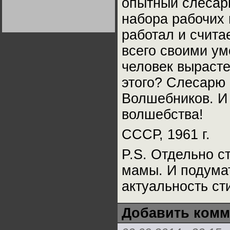
опытный слесарь
Германии:
парламентская
набора рабочих 
демократия или
диктатура
пролетариата?
работал и счита
Деятельность
Хрущёва в 50-е годы.
Владимир Соловейчик
всего своими ум
человек вырасте
Какова цена победы
СССР в Великой
этого? Слесарю
Отечественной? Олег
Двуреченский о
потерянной
Волшебников. И 
революционности
волшебства!
СССР, 1961 г.
P.S. Отдельно с
мамы. И подумат
актуальность ст
Добавить комм