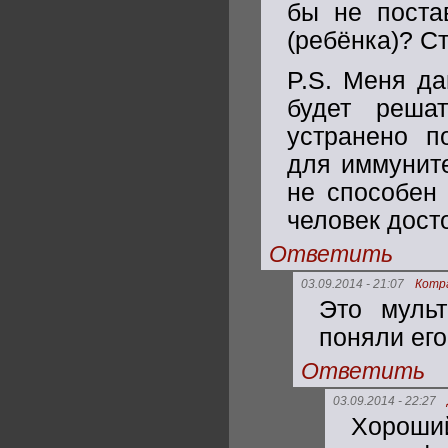
бы не постав
(ребёнка)? С
P.S. Меня да
будет решат
устранено п
для иммуните
не способен 
человек досто
Ответить
03.09.2014 - 21:07
Котр
Это муль
поняли его
Ответить
03.09.2014 - 22:27
Хороший