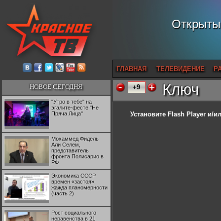
Открытый
ГЛАВНАЯ
ТЕЛЕВИДЕНИЕ
Р
Ключ
НОВОЕ СЕГОДНЯ
+9
"Утро в тебе" на
эгалите-фесте "Не
Пряча Лица"
Установите Flash Player
и/ил
Мохаммед Фидель
Али Селем,
представитель
фронта Полисарио в
РФ
Экономика СССР
времен «застоя»:
жажда планомерности
(часть 2)
Рост социального
неравенства в 21