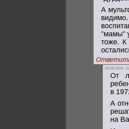
А мульт
видимо
воспита
"мамы" 
тоже. К
осталис
Ответит
03.09.2014 - 2
От л
ребен
в 1972
А от
реша
на Ва