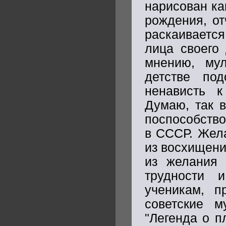
нарисован ка
рождения, от
раскаивается
лица своего
мнению, мул
детстве по
ненависть к
Думаю, так 
поспособство
в СССР. Жела
из восхищени
из желания 
трудности 
ученикам, п
советские м
"Легенда о п