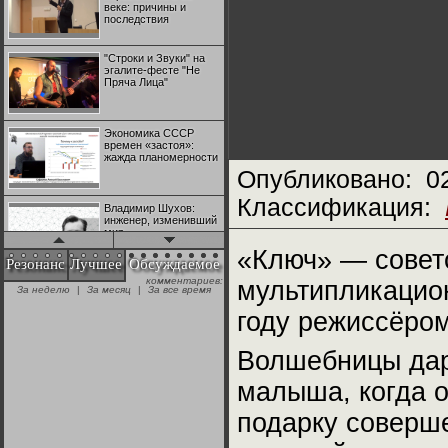
веке: причины и
последствия
"Строки и Звуки" на
эгалите-фесте "Не
Пряча Лица"
Экономика СССР
времен «застоя»:
жажда планомерности
Опубликовано:
0
Классификация:
Владимир Шухов:
инженер, изменивший
мир
«Ключ» — совет
Резонанс
Лучшее
Обсуждаемое
комментариев:
мультипликацио
"Аркадий Коц" на
За неделю
|
За месяц
|
За все время
эгалите-фесте "Не
Пряча Лица"
году режиссёро
Волшебницы даря
Контрапункты
глобализации:
геополитэкономическ
малыша, когда о
ий анализ
подарку соверш
100 лет Ноябрьской
революции в