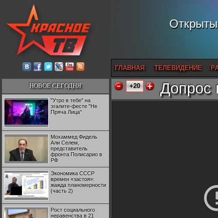
Открытый
ГЛАВНАЯ
ТЕЛЕВИДЕНИЕ
Р
Допрос 
НОВОЕ СЕГОДНЯ
+20
"Утро в тебе" на
эгалите-фесте "Не
Пряча Лица"
Мохаммед Фидель
Али Селем,
представитель
фронта Полисарио в
РФ
Экономика СССР
времен «застоя»:
жажда планомерности
(часть 2)
Рост социального
неравенства в 21