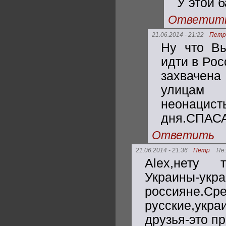
У этой 
Ответит
21.06.2014 - 21:22
Петр
Ну что Вы
идти в Рос
захвачен
улицам
неонацист
дня.СПАС
Ответить
21.06.2014 - 21:36
Петр
Re:
Alex,нету т
Украины-
россияне.
русские,укра
друзья-это пр