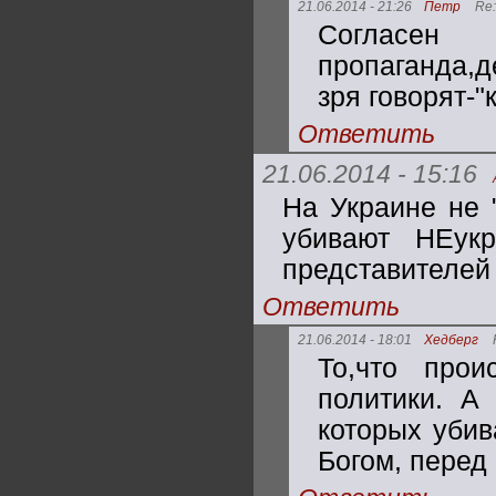
21.06.2014 - 21:26
Петр
Re:
Согласе
пропаганда,д
зря говорят-"
Ответить
21.06.2014 - 15:16
На Украине не 
убивают НЕук
представителей 
Ответить
21.06.2014 - 18:01
Хедберг
То,что прои
политики. А
которых убив
Богом, перед