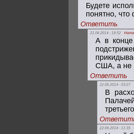
Будете испол
понятно, что
Ответить
21.06.2014 - 19:52
Ната
А в конце
подстриж
прикидыва
США, а не
Ответить
22.06.2014 - 03:27
В расхо
Палаче
третьего
Ответит
22.06.2014 - 11:35