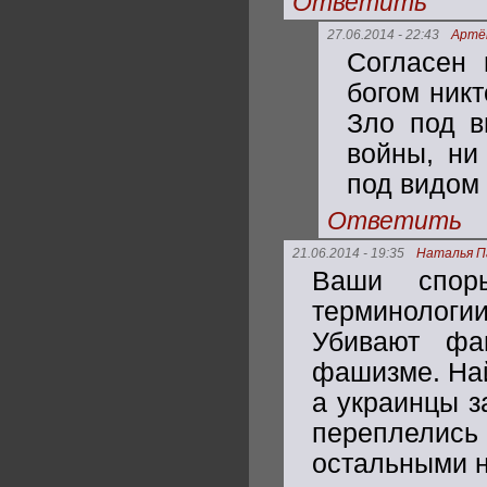
Ответить
27.06.2014 - 22:43
Артё
Согласен 
богом никт
Зло под в
войны, ни
под видом 
Ответить
21.06.2014 - 19:35
Наталья П
Ваши спор
терминологи
Убивают фа
фашизме. На
а украинцы з
переплелись 
остальными 