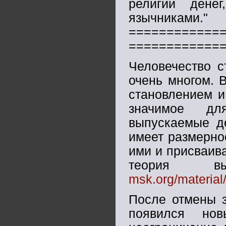
религии дене
язычниками."
============
============
Человечество с
очень многом. 
становлением и
значимое дл
выпускаемые де
имеет размерно
ими и присваива
теория в
msk.org/materia
После отмены з
появился нов