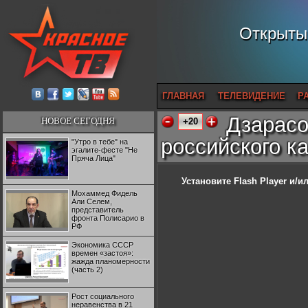
Открытый
ГЛАВНАЯ
ТЕЛЕВИДЕНИЕ
Р
Дзарасо
НОВОЕ СЕГОДНЯ
+20
российского к
"Утро в тебе" на
эгалите-фесте "Не
Пряча Лица"
Установите Flash Player
и/ил
Мохаммед Фидель
Али Селем,
представитель
фронта Полисарио в
РФ
Экономика СССР
времен «застоя»:
жажда планомерности
(часть 2)
Рост социального
неравенства в 21