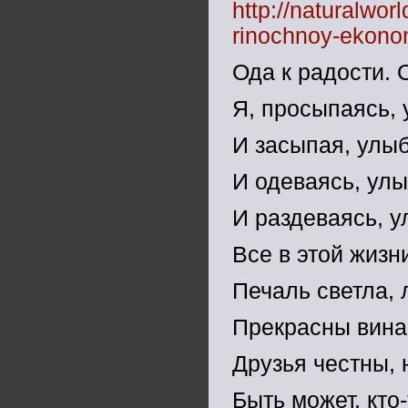
http://naturalworl
rinochnoy-ekono
Ода к радости. О
Я, просыпаясь,
И засыпая, улы
И одеваясь, ул
И раздеваясь, 
Все в этой жизн
Печаль светла, л
Прекрасны вина,
Друзья честны, 
Быть может, кто-