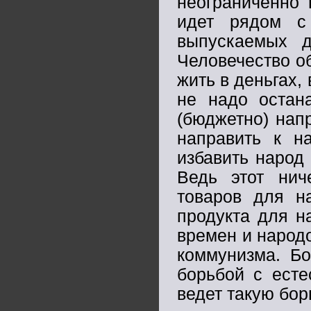
неограниченно 
идет рядом с
выпускаемых д
Человечество об
жить в деньгах,
не надо остана
(бюджетно) нап
направить к н
избавить народ 
Ведь этот нич
товаров для н
продукта для н
времен и народо
коммунизма. Бо
борьбой с есте
ведет такую бор