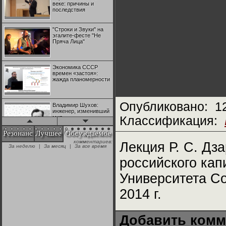
веке: причины и
последствия
"Строки и Звуки" на
эгалите-фесте "Не
Пряча Лица"
Экономика СССР
времен «застоя»:
жажда планомерности
Опубликовано:
1
Владимир Шухов:
инженер, изменивший
мир
Классификация:
Резонанс
Лучшее
Обсуждаемое
комментариев:
"Аркадий Коц" на
Лекция Р. С. Дз
За неделю
|
За месяц
|
За все время
эгалите-фесте "Не
Пряча Лица"
российского ка
Университета С
Контрапункты
глобализации:
2014 г.
геополитэкономическ
ий анализ
Добавить комм
100 лет Ноябрьской
революции в