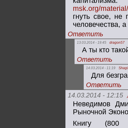
капи
msk.org/materia
гнуть свое, не
человечества, а
Ответить
13.03.2014 - 19:45
dragon57
А ты кто так
Ответить
14.03.2014 - 11:19
Shag
Для безгра
Ответить
14.03.2014 - 12:15
Неведимов Дми
Рыночной Экон
Книгу (800