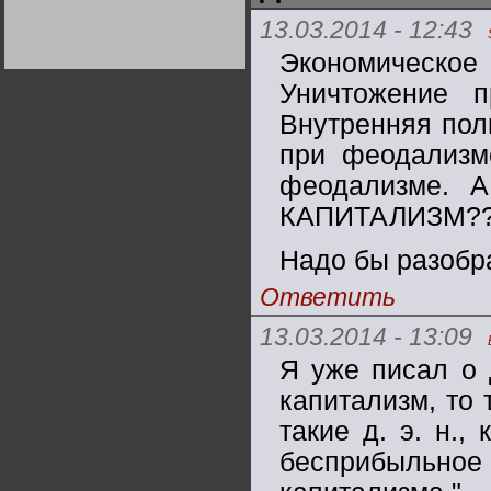
Германии:
13.03.2014 - 12:43
парламентская
демократия или
диктатура
Экономическо
пролетариата?
Деятельность
Хрущёва в 50-е годы.
Уничтожение 
Владимир Соловейчик
Внутренняя поли
при феодализме
Какова цена победы
СССР в Великой
Отечественной? Олег
феодализме. А
Двуреченский о
потерянной
КАПИТАЛИЗМ?
революционности
Надо бы разобр
Ответить
13.03.2014 - 13:09
Я уже писал о 
капитализм, то 
такие д. э. н.,
бесприбыльное 