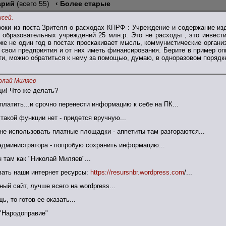
арий
(всего 55)
‹ Более старые
ксей.
роки из поста Зрителя о расходах КПРФ : Учреждение и содержание из
 образовательных учреждений 25 млн.р. Это не расходы , это инвест
же не один год в постах проскакивает мысль, коммунистические органи
 свои предприятия и от них иметь финансирования. Берите в пример оп
ти, можно обратиться к нему за помощью, думаю, в одноразовом порядке
олай Миляев
и! Что же делать?
 платить...и срочно перенести информацию к себе на ПК...
 такой функции нет - придется вручную...
 не использовать платные площадки - аппетиты там разгораются...
 администратора - попробую сохранить информацию...
н там как "Николай Миляев"...
вать наши интернет ресурсы:
https://resursnbr.wordpress.com
/...
ный сайт, лучше всего на wordpress...
ь, то готов ее оказать...
"Народоправие"