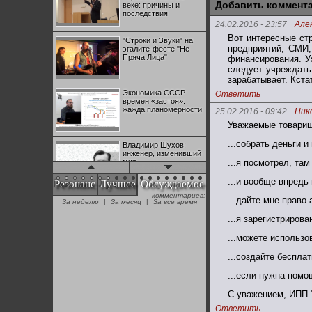
Добавить коммент
веке: причины и
последствия
24.02.2016 - 23:57
Але
Вот интересные ст
"Строки и Звуки" на
предприятий, СМИ,
эгалите-фесте "Не
Пряча Лица"
финансирования. У
следует учреждать
зарабатывает. Кста
Экономика СССР
Ответить
времен «застоя»:
жажда планомерности
25.02.2016 - 09:42
Ник
Уважаемые товарищ
...собрать деньги и
Владимир Шухов:
инженер, изменивший
мир
...я посмотрел, там
...и вообще впредь
Резонанс
Лучшее
Обсуждаемое
комментариев:
"Аркадий Коц" на
...дайте мне право
За неделю
|
За месяц
|
За все время
эгалите-фесте "Не
Пряча Лица"
...я зарегистрирова
...можете использо
Контрапункты
...создайте бесплат
глобализации:
геополитэкономическ
ий анализ
...если нужна помощ
С уважением, ИПП 
100 лет Ноябрьской
Ответить
революции в