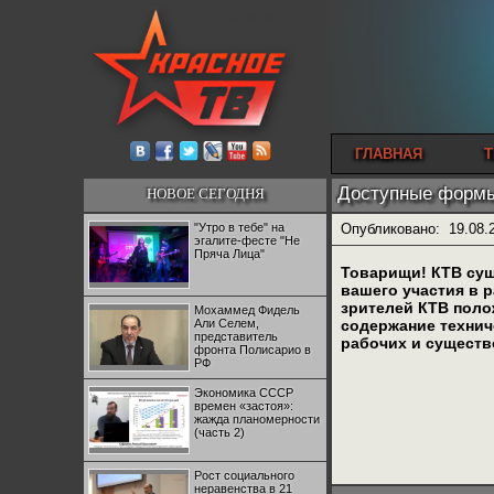
ГЛАВНАЯ
Т
Доступные формы
НОВОЕ СЕГОДНЯ
"Утро в тебе" на
Опубликовано:
19.08.
эгалите-фесте "Не
Пряча Лица"
Товарищи! КТВ сущ
вашего участия в 
зрителей КТВ поло
Мохаммед Фидель
Али Селем,
содержание технич
представитель
рабочих и существ
фронта Полисарио в
РФ
Экономика СССР
времен «застоя»:
жажда планомерности
(часть 2)
Рост социального
неравенства в 21